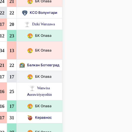
24
21
БК Опава
22
22
КСО Волунтари
17
20
Dziki Warszawa
12
23
БК Опава
34
13
БК Опава
21
22
Балкан Ботевград
17
17
БК Опава
Wanwisa
16
25
Aueawiriyayothin
16
17
БК Опава
17
31
Керавнос