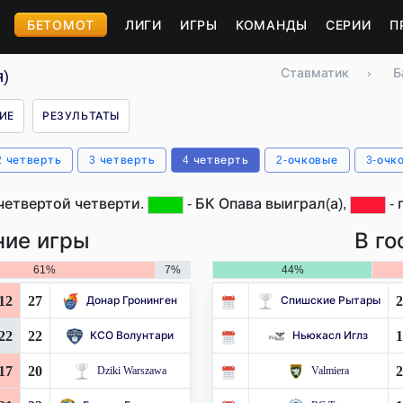
БЕТОМОТ
ЛИГИ
ИГРЫ
КОМАНДЫ
СЕРИИ
П
Ставматик
›
Б
я)
ИЕ
РЕЗУЛЬТАТЫ
2 четверть
3 четверть
4 четверть
2-очковые
3-очк
четвертой четверти.
- БК Опава выиграл(а),
- 
ие игры
В го
61%
7%
44%
12
27
2
Донар Гронинген
Спишские Рытары
22
22
1
КСО Волунтари
Ньюкасл Иглз
17
20
2
Dziki Warszawa
Valmiera