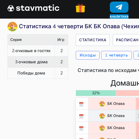
АНАЛИТИКА
КОНКУРСЫ
Статистика 4 четверти БК БК Опава (Чехи
Серия
Игр
СТАТИСТИКА
РАСПИСАН
2-очковые в гостях
2
Исходы
1 четверть
3-очковые дома
2
Статистика по исходам 
Победы дома
2
Домашн
32%
БК Опава
БК Опава
БК Опава