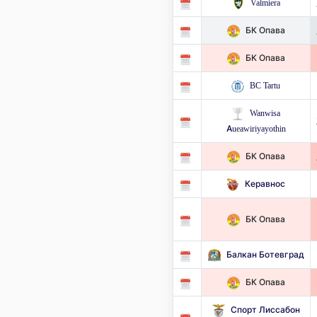
Valmiera
БК Опава
БК Опава
BC Tartu
Wanwisa
Aueawiriyayothin
БК Опава
Керавнос
БК Опава
Балкан Ботевград
БК Опава
Спорт Лиссабон