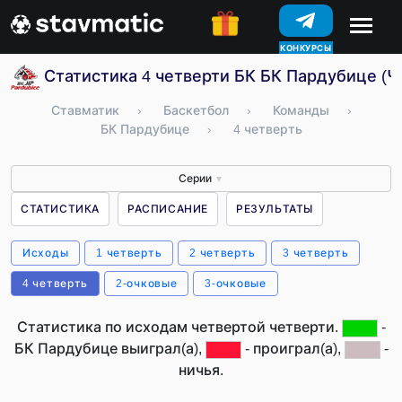
КОНКУРСЫ
Статистика 4 четверти БК БК Пардубице (Ч
Ставматик
›
Баскетбол
›
Команды
›
БК Пардубице
›
4 четверть
Серии
▼
СТАТИСТИКА
РАСПИСАНИЕ
РЕЗУЛЬТАТЫ
Исходы
1 четверть
2 четверть
3 четверть
4 четверть
2-очковые
3-очковые
Статистика по исходам четвертой четверти.
-
БК Пардубице выиграл(а),
- проиграл(а),
-
ничья.