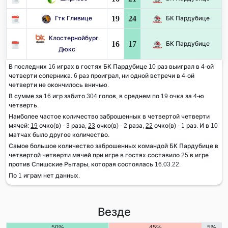
19
24
Гтк Гливице
БК Пардубице
Клостернойбург
16
17
БК Пардубице
Дюкс
В последних 16 играх в гостях БК Пардубице 10 раз выиграл в 4-ой
четверти соперника. 6 раз проиграл, ни одной встречи в 4-ой
четверти не окончилось вничью.
В сумме за 16 игр забито 304 голов, в среднем по 19 очка за 4-ю
четверть.
Наиболее частое количество заброшенных в четвертой четверти
мячей:
19
очко(в) - 3 раза,
23
очко(в) - 2 раза,
22
очко(в) - 1 раз. И в 10
матчах было другое количество.
Самое большое количество заброшенных командой БК Пардубице в
четвертой четверти мячей при игре в гостях составило 25 в игре
против Спишские Рытары, которая состоялась 16.03.22.
По 1 играм нет данных.
Везде
50%
45%
5%