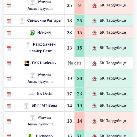
Wanwisa
25
9
БК Пардубице
Aueawiriyayothin
18
25
Спишские Рытары
БК Пардубице
23
15
Илирия
БК Пардубице
Райффайзен
13
16
БК Пардубице
Флайер Велс
No data
ГКК Шибеник
БК Пардубице
Wanwisa
19
20
БК Пардубице
Aueawiriyayothin
17
23
BK Decin
БК Пардубице
14
19
БК ГГМТ Вена
БК Пардубице
Wanwisa
18
14
БК Пардубице
Aueawiriyayothin
16
21
Шкрлево
БК Пардубице