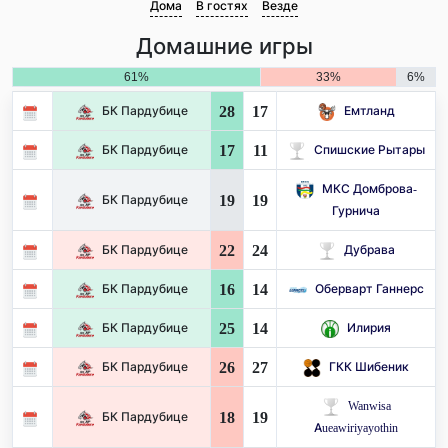
Дома
В гостях
Везде
Домашние игры
61%
33%
6%
28
17
БК Пардубице
Емтланд
17
11
БК Пардубице
Спишские Рытары
МКС Домброва-
19
19
БК Пардубице
Гурнича
22
24
БК Пардубице
Дубрава
16
14
БК Пардубице
Оберварт Ганнерс
25
14
БК Пардубице
Илирия
26
27
БК Пардубице
ГКК Шибеник
Wanwisa
18
19
БК Пардубице
Aueawiriyayothin