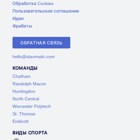
Обработка Cookies
Пользовательское соглашение
Идеи
Фрибеты
ОБРАТНАЯ СВЯЗЬ
hello@stavmatic.com
КОМАНДЫ
Chatham
Randolph Macon
Huntingdon
North Central
Worcester Polytech
St. Thomas
Endicott
ВИДЫ СПОРТА