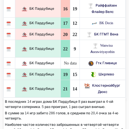
Райффайзен
16
19
БК Пардубице
Флайер Велс
17
12
БК Пардубице
BK Decin
20
22
БК Пардубице
БК ГГМТ Вена
Wanwisa
22
9
БК Пардубице
Aueawiriyayothin
No data
БК Пардубице
Гтк Гливице
19
15
БК Пардубице
Шкрлево
Клостернойбург
21
14
БК Пардубице
Дюкс
В последних 14 играх дома БК Пардубице 8 раз выиграл в 4-ой
четверти соперника. 5 раз проиграл, 1 раз сыграл вничью.
В сумме за 14 игр забито 286 голов, в среднем по 20,4 очка за 4-ю
четверть.
Наиболее частое количество заброшенных в четвертой четверти