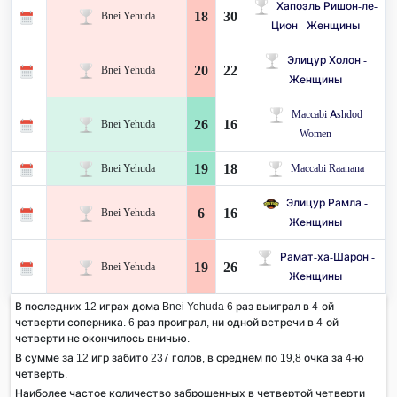
Хапоэль Ришон-ле-
18
30
Bnei Yehuda
Цион - Женщины
Элицур Холон -
20
22
Bnei Yehuda
Женщины
Maccabi Ashdod
26
16
Bnei Yehuda
Women
19
18
Bnei Yehuda
Maccabi Raanana
Элицур Рамла -
6
16
Bnei Yehuda
Женщины
Рамат-ха-Шарон -
19
26
Bnei Yehuda
Женщины
В последних 12 играх дома Bnei Yehuda 6 раз выиграл в 4-ой
четверти соперника. 6 раз проиграл, ни одной встречи в 4-ой
четверти не окончилось вничью.
В сумме за 12 игр забито 237 голов, в среднем по 19,8 очка за 4-ю
четверть.
Наиболее частое количество заброшенных в четвертой четверти