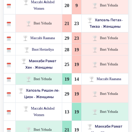
Maccabi Ashdod
20
9
Bnei Yehuda
Women
Хапоэль Петах-
21
23
Bnei Yehuda
Тиква - Женщины
29
23
Maccabi Raanana
Bnei Yehuda
28
19
Bnot Hertzeliya
Bnei Yehuda
Маккаби Рамат
25
19
Bnei Yehuda
Хен - Женщины
19
14
Bnei Yehuda
Maccabi Raanana
Хапоэль Ришон-ле-
29
19
Bnei Yehuda
Цион - Женщины
Maccabi Ashdod
13
19
Bnei Yehuda
Women
Маккаби Рамат
21
19
Bnei Yehuda