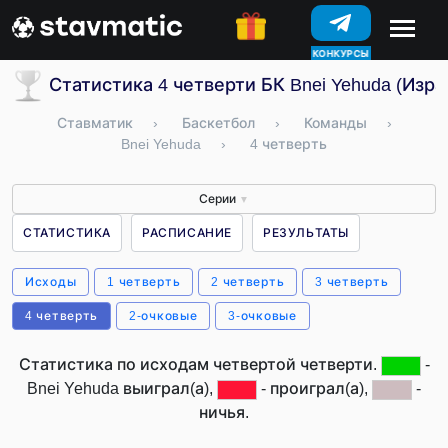
КОНКУРСЫ
Статистика 4 четверти БК Bnei Yehuda (Изра
Ставматик
›
Баскетбол
›
Команды
›
Bnei Yehuda
›
4 четверть
Серии
▼
СТАТИСТИКА
РАСПИСАНИЕ
РЕЗУЛЬТАТЫ
Исходы
1 четверть
2 четверть
3 четверть
4 четверть
2-очковые
3-очковые
Статистика по исходам четвертой четверти.
-
Bnei Yehuda выиграл(а),
- проиграл(а),
-
ничья.