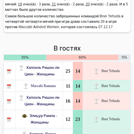
мячей:
19
очко(в) - 3 раза,
21
очко(в) - 2 раза,
20
очко(в) - 2 раза. И в 5
матчах было другое количество.
Самое большое количество заброшенных командой Bnei Yehuda в
четвертой четверти мячей при игре дома составило 26 в игре
против Maccabi Ashdod Women, которая состоялась 07.12.17.
В гостях
35%
60%
5%
Хапоэль Ришон-ле-
25
14
Bnei Yehuda
Цион - Женщины
11
14
Maccabi Raanana
Bnei Yehuda
Хапоэль Ришон-ле-
16
14
Bnei Yehuda
Цион - Женщины
Элицур Рамла -
12
23
Bnei Yehuda
Женщины
Хапоэль Петах-