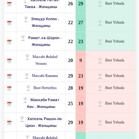
26
29
Bnei Yehuda
Тиква - Женщины
Элицур Холон -
22
27
Bnei Yehuda
Женщины
Рамат-ха-Шарон -
22
23
Bnei Yehuda
Женщины
Maccabi Ashdod
20
9
Bnei Yehuda
Women
29
23
Maccabi Raanana
Bnei Yehuda
28
19
Bnot Hertzeliya
Bnei Yehuda
Маккаби Рамат
25
19
Bnei Yehuda
Хен - Женщины
Хапоэль Ришон-ле-
29
19
Bnei Yehuda
Цион - Женщины
Maccabi Ashdod