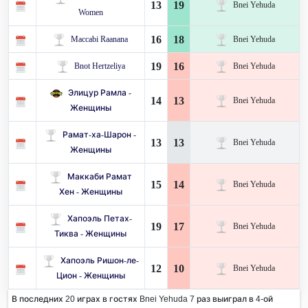
13
19
Bnei Yehuda
Women
16
18
Maccabi Raanana
Bnei Yehuda
19
16
Bnot Hertzeliya
Bnei Yehuda
Элицур Рамла -
14
13
Bnei Yehuda
Женщины
Рамат-ха-Шарон -
13
13
Bnei Yehuda
Женщины
Маккаби Рамат
15
14
Bnei Yehuda
Хен - Женщины
Хапоэль Петах-
19
17
Bnei Yehuda
Тиква - Женщины
Хапоэль Ришон-ле-
12
10
Bnei Yehuda
Цион - Женщины
В последних 20 играх в гостях Bnei Yehuda 7 раз выиграл в 4-ой