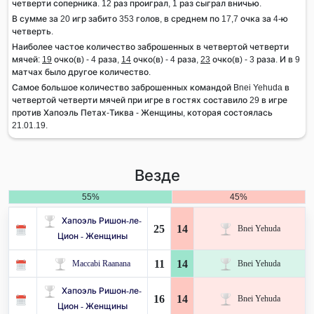
четверти соперника. 12 раз проиграл, 1 раз сыграл вничью.
В сумме за 20 игр забито 353 голов, в среднем по 17,7 очка за 4-ю
четверть.
Наиболее частое количество заброшенных в четвертой четверти
мячей:
19
очко(в) - 4 раза,
14
очко(в) - 4 раза,
23
очко(в) - 3 раза. И в 9
матчах было другое количество.
Самое большое количество заброшенных командой Bnei Yehuda в
четвертой четверти мячей при игре в гостях составило 29 в игре
против Хапоэль Петах-Тиква - Женщины, которая состоялась
21.01.19.
Везде
55%
45%
Хапоэль Ришон-ле-
25
14
Bnei Yehuda
Цион - Женщины
11
14
Maccabi Raanana
Bnei Yehuda
Хапоэль Ришон-ле-
16
14
Bnei Yehuda
Цион - Женщины