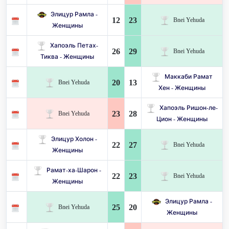
Элицур Рамла -
12
23
Bnei Yehuda
Женщины
Хапоэль Петах-
26
29
Bnei Yehuda
Тиква - Женщины
Маккаби Рамат
20
13
Bnei Yehuda
Хен - Женщины
Хапоэль Ришон-ле-
23
28
Bnei Yehuda
Цион - Женщины
Элицур Холон -
22
27
Bnei Yehuda
Женщины
Рамат-ха-Шарон -
22
23
Bnei Yehuda
Женщины
Элицур Рамла -
25
20
Bnei Yehuda
Женщины