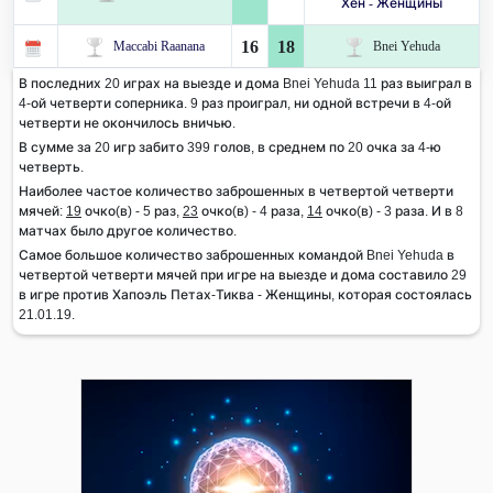
Хен - Женщины
16
18
Maccabi Raanana
Bnei Yehuda
В последних 20 играх на выезде и дома Bnei Yehuda 11 раз выиграл в
4-ой четверти соперника. 9 раз проиграл, ни одной встречи в 4-ой
четверти не окончилось вничью.
В сумме за 20 игр забито 399 голов, в среднем по 20 очка за 4-ю
четверть.
Наиболее частое количество заброшенных в четвертой четверти
мячей:
19
очко(в) - 5 раз,
23
очко(в) - 4 раза,
14
очко(в) - 3 раза. И в 8
матчах было другое количество.
Самое большое количество заброшенных командой Bnei Yehuda в
четвертой четверти мячей при игре на выезде и дома составило 29
в игре против Хапоэль Петах-Тиква - Женщины, которая состоялась
21.01.19.