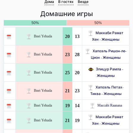
Дома
В гостях
Везде
Домашние игры
50%
50%
Маккаби Рамат
20
13
Bnei Yehuda
Хен - Женщины
Хапоэль Ришон-ле-
23
28
Bnei Yehuda
Цион - Женщины
Элицур Рамла -
25
20
Bnei Yehuda
Женщины
Хапоэль Петах-
21
23
Bnei Yehuda
Тиква - Женщины
19
14
Bnei Yehuda
Maccabi Raanana
Маккаби Рамат
21
19
Bnei Yehuda
Хен - Женщины