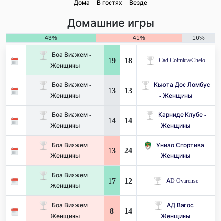
Дома
В гостях
Везде
Домашние игры
43%
41%
16%
Боа Виажем -
19
18
Cad Coimbra/Chelo
Женщины
Боа Виажем -
Кьюта Дос Ломбус
13
13
Женщины
- Женщины
Боа Виажем -
Карниде Клубе -
14
14
Женщины
Женщины
Боа Виажем -
Униао Спортива -
13
24
Женщины
Женщины
Боа Виажем -
17
12
AD Ovarense
Женщины
Боа Виажем -
АД Вагос -
8
14
Женщины
Женщины