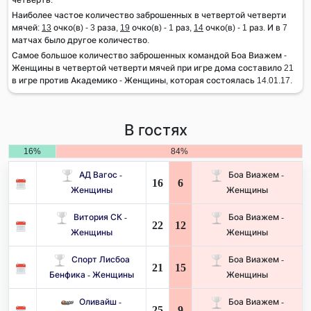
Наиболее частое количество заброшенных в четвертой четверти
мячей:
13
очко(в) - 3 раза,
19
очко(в) - 1 раз,
14
очко(в) - 1 раз. И в 7
матчах было другое количество.
Самое большое количество заброшенных командой Боа Виажем -
Женщины в четвертой четверти мячей при игре дома составило 21
в игре против Академико - Женщины, которая состоялась 14.01.17.
В гостях
16%
84%
АД Вагос -
Боа Виажем -
16
6
Женщины
Женщины
Витория СК -
Боа Виажем -
22
12
Женщины
Женщины
Спорт Лисбоа
Боа Виажем -
21
15
Бенфика - Женщины
Женщины
Оливайш -
Боа Виажем -
25
9