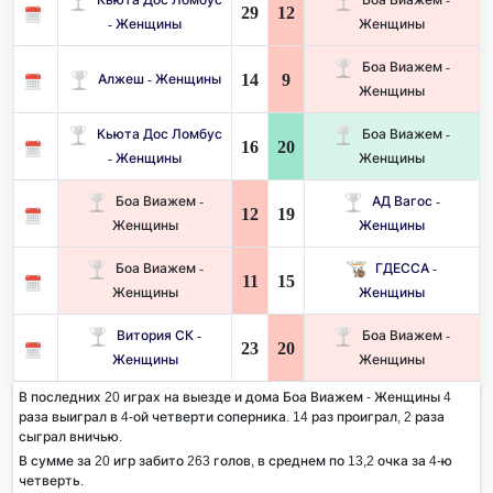
29
12
- Женщины
Женщины
Боа Виажем -
14
9
Алжеш - Женщины
Женщины
Кьюта Дос Ломбус
Боа Виажем -
16
20
- Женщины
Женщины
Боа Виажем -
АД Вагос -
12
19
Женщины
Женщины
Боа Виажем -
ГДЕССА -
11
15
Женщины
Женщины
Витория СК -
Боа Виажем -
23
20
Женщины
Женщины
В последних 20 играх на выезде и дома Боа Виажем - Женщины 4
раза выиграл в 4-ой четверти соперника. 14 раз проиграл, 2 раза
сыграл вничью.
В сумме за 20 игр забито 263 голов, в среднем по 13,2 очка за 4-ю
четверть.