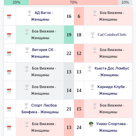
20%
70%
10%
АД Вагос -
Боа Виажем -
16
6
Женщины
Женщины
Боа Виажем -
19
18
Cad Coimbra/Chelo
Женщины
Витория СК -
Боа Виажем -
22
12
Женщины
Женщины
Боа Виажем -
Кьюта Дос Ломбус
13
13
Женщины
- Женщины
Боа Виажем -
Карниде Клубе -
14
14
Женщины
Женщины
Спорт Лисбоа
Боа Виажем -
21
15
Бенфика - Женщины
Женщины
Боа Виажем -
Униао Спортива -
13
24
Женщины
Женщины