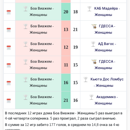
Боа Виажем -
КАБ Мадейра -
20
18
Женщины
Женщины
Боа Виажем -
ГДЕССА -
13
21
Женщины
Женщины
Боа Виажем -
АД Вагос -
12
19
Женщины
Женщины
Боа Виажем -
ГДЕССА -
11
15
Женщины
Женщины
Боа Виажем -
Кьюта Дос Ломбус
16
15
Женщины
- Женщины
Боа Виажем -
Академико -
21
16
Женщины
Женщины
В последних 12 играх дома Боа Виажем - Женщины 5 раз выиграл в
4-ой четверти соперника. 5 раз проиграл, 2 раза сыграл вничью.
В сумме за 12 игр забито 177 голов, в среднем по 14,8 очка за 4-ю
четверть.