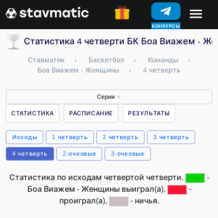
КОНКУРСЫ
Статистика 4 четверти БК Боа Виажем - Ж
Ставматик
›
Баскетбол
›
Команды
›
Боа Виажем - Женщины
›
4 четверть
Серии
▼
СТАТИСТИКА
РАСПИСАНИЕ
РЕЗУЛЬТАТЫ
Исходы
1 четверть
2 четверть
3 четверть
4 четверть
2-очковые
3-очковые
Статистика по исходам четвертой четверти.
-
Боа Виажем - Женщины выиграл(а),
-
проиграл(а),
- ничья.