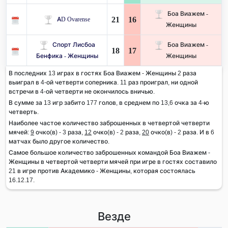
Боа Виажем -
21
16
AD Ovarense
Женщины
Спорт Лисбоа
Боа Виажем -
18
17
Бенфика - Женщины
Женщины
В последних 13 играх в гостях Боа Виажем - Женщины 2 раза
выиграл в 4-ой четверти соперника. 11 раз проиграл, ни одной
встречи в 4-ой четверти не окончилось вничью.
В сумме за 13 игр забито 177 голов, в среднем по 13,6 очка за 4-ю
четверть.
Наиболее частое количество заброшенных в четвертой четверти
мячей:
9
очко(в) - 3 раза,
12
очко(в) - 2 раза,
20
очко(в) - 2 раза. И в 6
матчах было другое количество.
Самое большое количество заброшенных командой Боа Виажем -
Женщины в четвертой четверти мячей при игре в гостях составило
21 в игре против Академико - Женщины, которая состоялась
16.12.17.
Везде