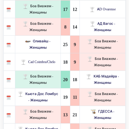
Боа Виажем -
17
12
AD Ovarense
Женщины
Боа Виажем -
АД Вагос -
8
14
Женщины
Женщины
Оливайш -
Боа Виажем -
25
9
Женщины
Женщины
Боа Виажем -
18
9
Cad Coimbra/Chelo
Женщины
Боа Виажем -
КАБ Мадейра -
20
18
Женщины
Женщины
Кьюта Дос Ломбус
Боа Виажем -
19
11
- Женщины
Женщины
Боа Виажем -
ГДЕССА -
13
21
Женщины
Женщины
Кьюта Дос Ломбус
Боа Виажем -