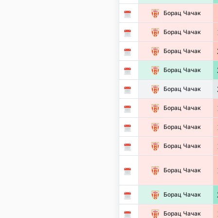
Борац Чачак
Борац Чачак
Борац Чачак
Борац Чачак
Борац Чачак
Борац Чачак
Борац Чачак
Борац Чачак
Борац Чачак
Борац Чачак
Борац Чачак