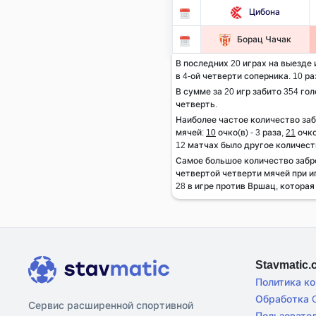
Цибона
Борац Чачак
В последних 20 играх на выезде 
в 4-ой четверти соперника. 10 ра
В сумме за 20 игр забито 354 гол
четверть.
Наиболее частое количество за
мячей:
10
очко(в) - 3 раза,
21
очко
12 матчах было другое количест
Самое большое количество забр
четвертой четверти мячей при и
28 в игре против Вршац, которая
Stavmatic
Политика к
Обработка C
Сервис расширенной спортивной
Пользовате