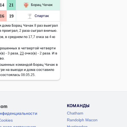
14
21
Борац Чачак
16
19
Спартак
и дома Борац Чачак 8 раз выиграл
з проиграл, 2 раза сыграл вничью.
ов, в среднем по 17,7 очка за 4-ю
брошенных в четвертой четверти
(в) - 3 раза,
23
очко(в) - 2 раза. И в
во.
ошенных командой Борац Чачак в
гре на выезде и дома составило
 состоялась 08.05.25.
КОМАНДЫ
.com
Chatham
онфиденциальности
Randolph Macon
ookies
Huntingdon
льское соглашение