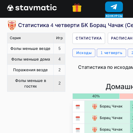
КОНКУРСЫ
Статистика 4 четверти БК Борац Чачак (С
Серия
Игр
СТАТИСТИКА
РАСПИСАН
Фолы меньше везде
5
Исходы
1 четверть
Фолы меньше дома
4
Статистика по исходам
Поражения везде
2
Фолы меньше в
2
Домашн
гостях
40%
Борац Чачак
Борац Чачак
Борац Чачак