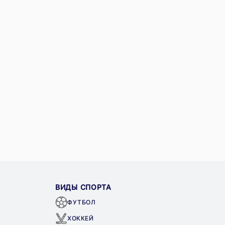
ВИДЫ СПОРТА
ФУТБОЛ
ХОККЕЙ