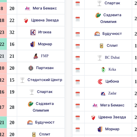
2
Спартак
8
20
Мега Бемакс
Сэдэвита
2
18
22
Црвена Звезда
Олимпия
23
32
Игокеа
2
Будучност
22
16
Морнар
1
Сплит
21
21
FMP
1
BC Dubai
10
20
Партизан
1
Krka
12
15
Стеднтский Центр
1
Цибона
16
19
Спартак
2
Zadar
Сэдэвита
2
Мега Бемакс
17
28
Олимпия
2
Црвена Звезда
21
20
Будучност
2
Морнар
12
20
Сплит