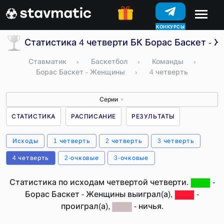
КОНКУРСЫ
Статистика 4 четверти БК Борас Баскет -
Ставматик
›
Баскетбол
›
Команды
›
Борас Баскет - Женщины
›
4 четверть
Серии
▼
СТАТИСТИКА
РАСПИСАНИЕ
РЕЗУЛЬТАТЫ
Исходы
1 четверть
2 четверть
3 четверть
4 четверть
2-очковые
3-очковые
Статистика по исходам четвертой четверти.
-
Борас Баскет - Женщины выиграл(а),
-
проиграл(а),
- ничья.