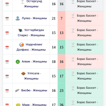
Остерсунд
Борас Баскет -
16
16
Женщины
Женщины
Борас Баскет -
21
7
Лулео - Женщины
Женщины
Уоттербигден
Борас Баскет -
15
13
Спаркс - Женщины
Женщины
Норрчёпинг
Борас Баскет -
14
15
Долфинс - Женщины
Женщины
Борас Баскет -
18
16
Алвик - Женщины
Женщины
Уппсала -
Борас Баскет -
15
17
Женщины
Женщины
Борас Баскет -
16
23
Висбю - Женщины
Женщины
Борас Баскет -
17
26
Марк - Женщины