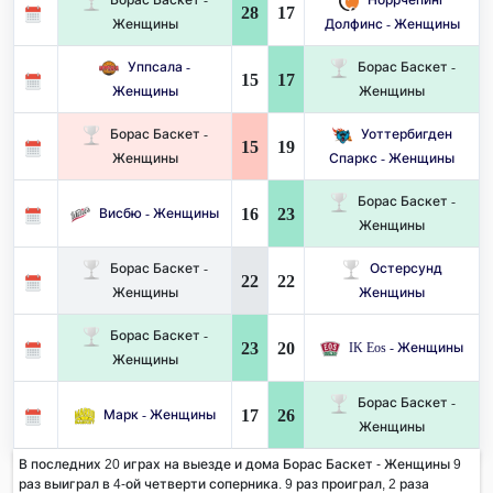
28
17
Женщины
Долфинс - Женщины
Уппсала -
Борас Баскет -
15
17
Женщины
Женщины
Борас Баскет -
Уоттербигден
15
19
Женщины
Спаркс - Женщины
Борас Баскет -
16
23
Висбю - Женщины
Женщины
Борас Баскет -
Остерсунд
22
22
Женщины
Женщины
Борас Баскет -
23
20
IK Eos - Женщины
Женщины
Борас Баскет -
17
26
Марк - Женщины
Женщины
В последних 20 играх на выезде и дома Борас Баскет - Женщины 9
раз выиграл в 4-ой четверти соперника. 9 раз проиграл, 2 раза