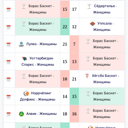
Борас Баскет -
Сёдертелье -
15
17
Женщины
Женщины
Борас Баскет -
Уппсала -
22
12
Женщины
Женщины
Борас Баскет -
21
7
Лулео - Женщины
Женщины
Уоттербигден
Борас Баскет -
15
13
Спаркс - Женщины
Женщины
Борас Баскет -
Хёгсбо Баскет -
10
21
Женщины
Женщины
Норрчёпинг
Борас Баскет -
14
15
Долфинс - Женщины
Женщины
Борас Баскет -
18
16
Алвик - Женщины
Женщины
Борас Баскет -
Норрчёпинг