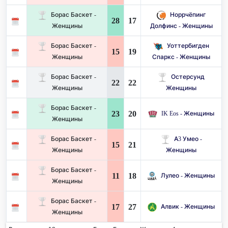
Борас Баскет -
Норрчёпинг
28
17
Женщины
Долфинс - Женщины
Борас Баскет -
Уоттербигден
15
19
Женщины
Спаркс - Женщины
Борас Баскет -
Остерсунд
22
22
Женщины
Женщины
Борас Баскет -
23
20
IK Eos - Женщины
Женщины
Борас Баскет -
А3 Умео -
15
21
Женщины
Женщины
Борас Баскет -
11
18
Лулео - Женщины
Женщины
Борас Баскет -
17
27
Алвик - Женщины
Женщины