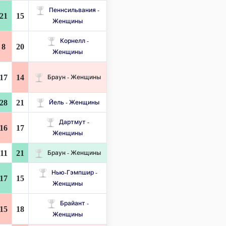
Пеннсильвания -
21
15
Женщины
Корнелл -
8
20
Женщины
17
14
Браун - Женщины
28
21
Йель - Женщины
Дартмут -
16
17
Женщины
11
21
Браун - Женщины
Нью-Гэмпшир -
17
15
Женщины
Брайант -
15
18
Женщины