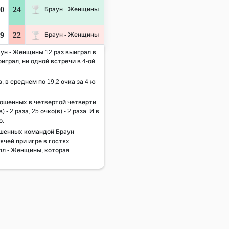
0
24
Браун - Женщины
9
22
Браун - Женщины
аун - Женщины 12 раз выиграл в
оиграл, ни одной встречи в 4-ой
, в среднем по 19,2 очка за 4-ю
рошенных в четвертой четверти
) - 2 раза,
25
очко(в) - 2 раза. И в
о.
шенных командой Браун -
чей при игре в гостях
елл - Женщины, которая