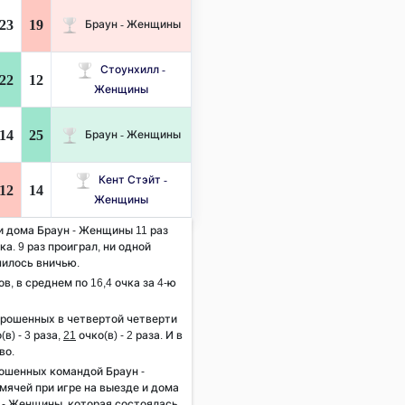
23
19
Браун - Женщины
Стоунхилл -
22
12
Женщины
14
25
Браун - Женщины
Кент Стэйт -
12
14
Женщины
и дома Браун - Женщины 11 раз
а. 9 раз проиграл, ни одной
чилось вничью.
ов, в среднем по 16,4 очка за 4-ю
брошенных в четвертой четверти
(в) - 3 раза,
21
очко(в) - 2 раза. И в
во.
ошенных командой Браун -
ячей при игре на выезде и дома
ь - Женщины, которая состоялась