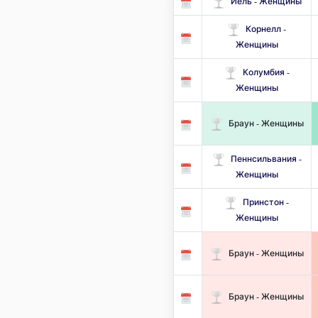
Йель - Женщины
Корнелл -
Женщины
Колумбия -
Женщины
Браун - Женщины
Пеннсильвания -
Женщины
Принстон -
Женщины
Браун - Женщины
Браун - Женщины