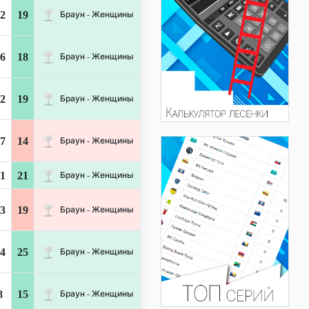
2
19
Браун - Женщины
6
18
Браун - Женщины
2
19
Браун - Женщины
7
14
Браун - Женщины
1
21
Браун - Женщины
3
19
Браун - Женщины
4
25
Браун - Женщины
8
15
Браун - Женщины