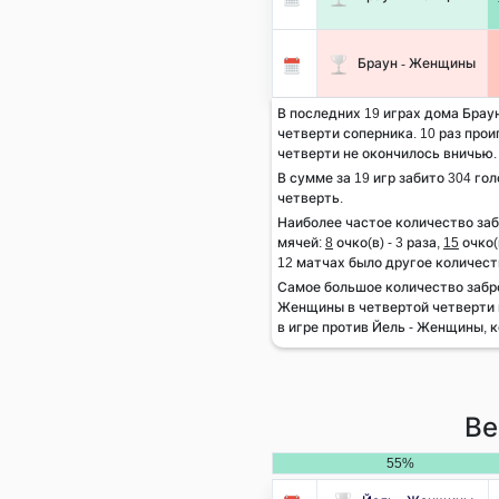
Браун - Женщины
В последних 19 играх дома Браун
четверти соперника. 10 раз проиг
четверти не окончилось вничью.
В сумме за 19 игр забито 304 гол
четверть.
Наиболее частое количество за
мячей:
8
очко(в) - 3 раза,
15
очко(в
12 матчах было другое количест
Самое большое количество забр
Женщины в четвертой четверти 
в игре против Йель - Женщины, к
Ве
55%