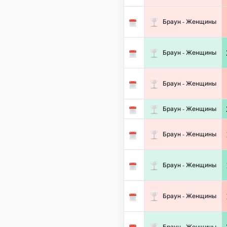
Браун - Женщины
Браун - Женщины
Браун - Женщины
Браун - Женщины
Браун - Женщины
Браун - Женщины
Браун - Женщины
Браун - Женщины