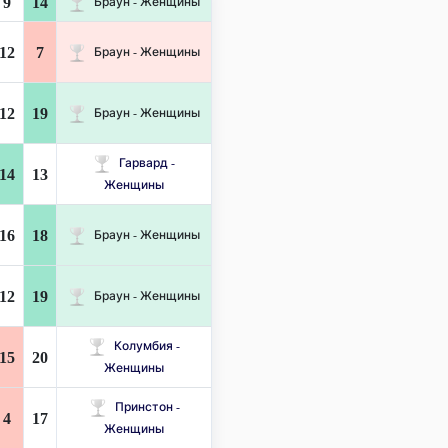
9
14
Браун - Женщины
12
7
Браун - Женщины
12
19
Браун - Женщины
Гарвард -
14
13
Женщины
16
18
Браун - Женщины
12
19
Браун - Женщины
Колумбия -
15
20
Женщины
Принстон -
4
17
Женщины