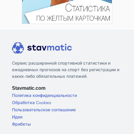
Сервис расширенной спортивной статистики и
ежедневных прогнозов на спорт без регистрации и
каких-либо обязательных платежей.
Stavmatic.com
Политика конфиденциальности
Обработка Cookies
Пользовательское соглашение
Идеи
Фрибеты