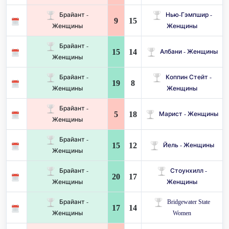
Брайант -
Нью-Гэмпшир -
9
15
Женщины
Женщины
Брайант -
15
14
Албани - Женщины
Женщины
Брайант -
Коппин Стейт -
19
8
Женщины
Женщины
Брайант -
5
18
Марист - Женщины
Женщины
Брайант -
15
12
Йель - Женщины
Женщины
Брайант -
Стоунхилл -
20
17
Женщины
Женщины
Брайант -
Bridgewater State
17
14
Женщины
Women