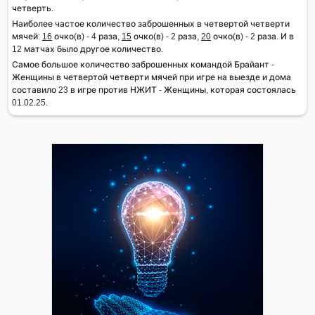
четверть.
Наиболее частое количество заброшенных в четвертой четверти
мячей:
16
очко(в) - 4 раза,
15
очко(в) - 2 раза,
20
очко(в) - 2 раза. И в
12 матчах было другое количество.
Самое большое количество заброшенных командой Брайант -
Женщины в четвертой четверти мячей при игре на выезде и дома
составило 23 в игре против НЖИТ - Женщины, которая состоялась
01.02.25.