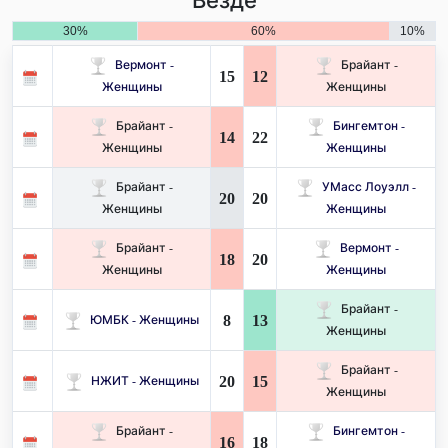
Везде
30%
60%
10%
Вермонт -
Брайант -
15
12
Женщины
Женщины
Брайант -
Бингемтон -
14
22
Женщины
Женщины
Брайант -
УМасс Лоуэлл -
20
20
Женщины
Женщины
Брайант -
Вермонт -
18
20
Женщины
Женщины
Брайант -
8
13
ЮМБК - Женщины
Женщины
Брайант -
20
15
НЖИТ - Женщины
Женщины
Брайант -
Бингемтон -
16
18