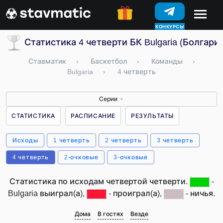
КОНКУРСЫ
Статистика 4 четверти БК Bulgaria (Болгария
Ставматик
›
Баскетбол
›
Команды
›
Bulgaria
›
4 четверть
Серии
▼
СТАТИСТИКА
РАСПИСАНИЕ
РЕЗУЛЬТАТЫ
Исходы
1 четверть
2 четверть
3 четверть
4 четверть
2-очковые
3-очковые
Статистика по исходам четвертой четверти.
-
Bulgaria выиграл(а),
- проиграл(а),
- ничья.
Дома
В гостях
Везде