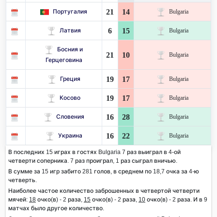
21
14
Португалия
Bulgaria
6
15
Латвия
Bulgaria
Босния и
21
10
Bulgaria
Герцеговина
19
17
Греция
Bulgaria
19
17
Косово
Bulgaria
16
28
Словения
Bulgaria
16
22
Украина
Bulgaria
В последних 15 играх в гостях Bulgaria 7 раз выиграл в 4-ой
четверти соперника. 7 раз проиграл, 1 раз сыграл вничью.
В сумме за 15 игр забито 281 голов, в среднем по 18,7 очка за 4-ю
четверть.
Наиболее частое количество заброшенных в четвертой четверти
мячей:
18
очко(в) - 2 раза,
15
очко(в) - 2 раза,
10
очко(в) - 2 раза. И в 9
матчах было другое количество.