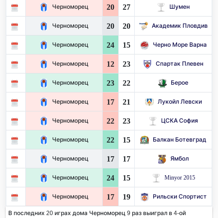
20
27
Черноморец
Шумен
20
20
Черноморец
Академик Пловдив
24
15
Черноморец
Черно Море Варна
12
23
Черноморец
Спартак Плевен
23
22
Черноморец
Берое
17
21
Черноморец
Лукойл Левски
22
23
Черноморец
ЦСКА София
22
15
Черноморец
Балкан Ботевград
17
17
Черноморец
Ямбол
24
15
Черноморец
Minyor 2015
17
19
Черноморец
Рильски Спортист
В последних 20 играх дома Черноморец 9 раз выиграл в 4-ой