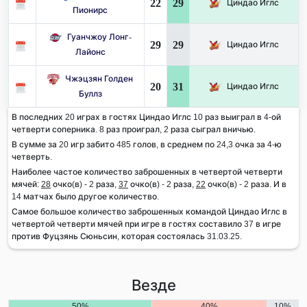
22
29
Циндао Иглс
Пионирс
Гуанчжоу Лонг-
29
29
Циндао Иглс
Лайонс
Чжэцзян Голден
20
31
Циндао Иглс
Буллз
В последних 20 играх в гостях Циндао Иглс 10 раз выиграл в 4-ой
четверти соперника. 8 раз проиграл, 2 раза сыграл вничью.
В сумме за 20 игр забито 485 голов, в среднем по 24,3 очка за 4-ю
четверть.
Наиболее частое количество заброшенных в четвертой четверти
мячей:
28
очко(в) - 2 раза,
37
очко(в) - 2 раза,
22
очко(в) - 2 раза. И в
14 матчах было другое количество.
Самое большое количество заброшенных командой Циндао Иглс в
четвертой четверти мячей при игре в гостях составило 37 в игре
против Фуцзянь Сюньсин, которая состоялась 31.03.25.
Везде
50%
40%
10%