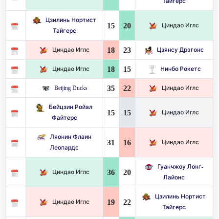
Тайгерс
Цзилинь Нортист
15
20
Циндао Иглс
Тайгерс
18
23
Циндао Иглс
Цзянсу Дрэгонс
18
15
Циндао Иглс
Нинбо Рокетс
35
22
Beijing Ducks
Циндао Иглс
Бейцзин Ройал
15
15
Циндао Иглс
Файтерс
Ляонин Флаин
31
16
Циндао Иглс
Леопардс
Гуанчжоу Лонг-
36
20
Циндао Иглс
Лайонс
Цзилинь Нортист
19
22
Циндао Иглс
Тайгерс