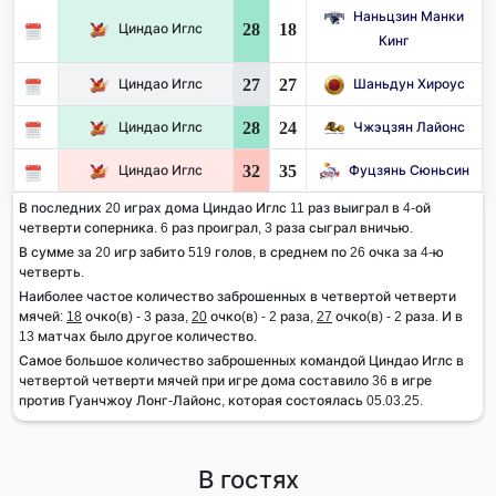
Наньцзин Манки
28
18
Циндао Иглс
Кинг
27
27
Циндао Иглс
Шаньдун Хироус
28
24
Циндао Иглс
Чжэцзян Лайонс
32
35
Циндао Иглс
Фуцзянь Сюньсин
В последних 20 играх дома Циндао Иглс 11 раз выиграл в 4-ой
четверти соперника. 6 раз проиграл, 3 раза сыграл вничью.
В сумме за 20 игр забито 519 голов, в среднем по 26 очка за 4-ю
четверть.
Наиболее частое количество заброшенных в четвертой четверти
мячей:
18
очко(в) - 3 раза,
20
очко(в) - 2 раза,
27
очко(в) - 2 раза. И в
13 матчах было другое количество.
Самое большое количество заброшенных командой Циндао Иглс в
четвертой четверти мячей при игре дома составило 36 в игре
против Гуанчжоу Лонг-Лайонс, которая состоялась 05.03.25.
В гостях