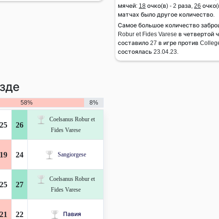
мячей:
18
очко(в) - 2 раза,
26
очко(в
матчах было другое количество.
Самое большое количество забро
Robur et Fides Varese в четвертой
составило 27 в игре против Colleg
состоялась 23.04.23.
зде
58%
8%
Coelsanus Robur et
25
26
Fides Varese
19
24
Sangiorgese
Coelsanus Robur et
25
27
Fides Varese
21
22
Павия