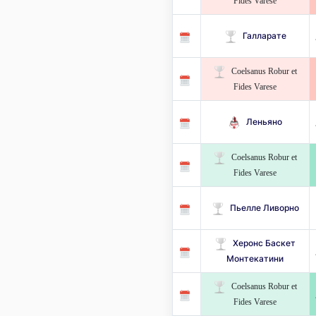
Fides Varese
Галларате
Coelsanus Robur et
Fides Varese
Леньяно
Coelsanus Robur et
Fides Varese
Пьелле Ливорно
Херонс Баскет
Монтекатини
Coelsanus Robur et
Fides Varese