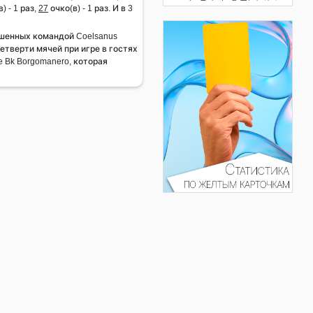
) - 1 раз,
27
очко(в) - 1 раз. И в 3
шенных командой Coelsanus
 четверти мячей при игре в гостях
e Bk Borgomanero, которая