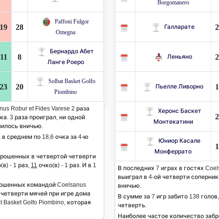
Borgomanero
Paffoni Fulgor
19
28
2
Галларате
Omegna
Бернардо Абет
11
8
2
Леньяно
Ланге Роеро
Solbat Basket Golfo
23
20
1
Пьелле Ливорно
Piombino
us Robur et Fides Varese 2 раза
Херонс Баскет
2
а. 3 раза проиграл, ни одной
Монтекатини
чилось вничью.
, в среднем по 18,6 очка за 4-ю
Юниор Касале
1
Монферрато
брошенных в четвертой четверти
в) - 1 раз,
11
очко(в) - 1 раз. И в 1
В последних 7 играх в гостях Coels
выиграл в 4-ой четверти соперника
ошенных командой Coelsanus
вничью.
й четверти мячей при игре дома
В сумме за 7 игр забито 138 голов,
 Basket Golfo Piombino, которая
четверть.
Наиболее частое количество заб