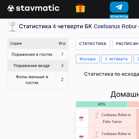
КОНКУРСЫ
Статистика 4 четверти БК Coelsanus Robur e
Серия
Игр
СТАТИСТИКА
РАСПИСАН
Поражения в гостях
7
Исходы
1 четверть
Поражения везде
3
Статистика по исхода
Фолы меньше в
2
гостях
Домашн
40%
Coelsanus Robur et
Fides Varese
Coelsanus Robur et