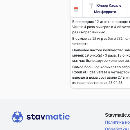
Юниор Касале
Монферрато
В последних 12 играх на выезде и
Varese 4 раза выиграл в 4-ой чет
раз сыграл вничью.
В сумме за 12 игр забито 231 гол
четверть.
Наиболее частое количество за
мячей:
19
очко(в) - 3 раза,
18
очко
матчах было другое количество.
Самое большое количество забр
Robur et Fides Varese в четверто
выезде и дома составило 27 в иг
которая состоялась 23.04.23.
Stavmatic
Политика к
Обработка C