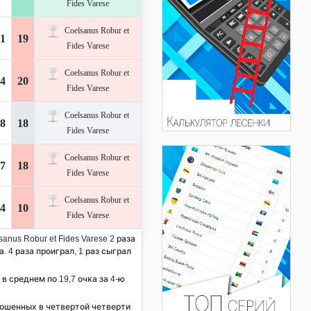
Fides Varese
Coelsanus Robur et
1
19
Fides Varese
Coelsanus Robur et
4
20
Fides Varese
Coelsanus Robur et
8
18
Fides Varese
Coelsanus Robur et
7
18
Fides Varese
Coelsanus Robur et
4
10
Fides Varese
anus Robur et Fides Varese 2 раза
. 4 раза проиграл, 1 раз сыграл
 в среднем по 19,7 очка за 4-ю
рошенных в четвертой четверти