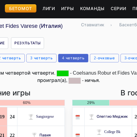
БЕТОМОТ
ЛИГИ
ИГРЫ
КОМАНДЫ
СЕРИИ
П
Ставматик
›
Баскетб
t Fides Varese (Италия)
ИЕ
РЕЗУЛЬТАТЫ
2 четверть
3 четверть
4 четверть
2-очковые
3-очк
м четвертой четверти.
- Coelsanus Robur et Fides V
проиграл(а),
- ничья.
ие игры
В го
60%
29%
19
24
2
Sangiorgese
Олеггио Меджик
College Bk
21
22
2
Павия