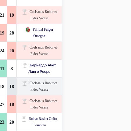
Coelsanus Robur et
21
19
Fides Varese
Paffoni Fulgor
19
28
Omegna
Coelsanus Robur et
24
20
Fides Varese
Бернардо Абет
11
8
Ланге Роеро
Coelsanus Robur et
18
18
Fides Varese
Coelsanus Robur et
27
18
Fides Varese
Solbat Basket Golfo
23
20
Piombino