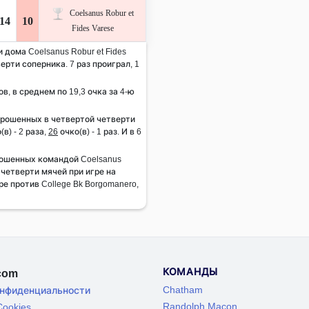
Coelsanus Robur et
14
10
Fides Varese
 дома Coelsanus Robur et Fides
верти соперника. 7 раз проиграл, 1
ов, в среднем по 19,3 очка за 4-ю
брошенных в четвертой четверти
(в) - 2 раза,
26
очко(в) - 1 раз. И в 6
ошенных командой Coelsanus
й четверти мячей при игре на
ре против College Bk Borgomanero,
КОМАНДЫ
.com
Chatham
онфиденциальности
Randolph Macon
ookies