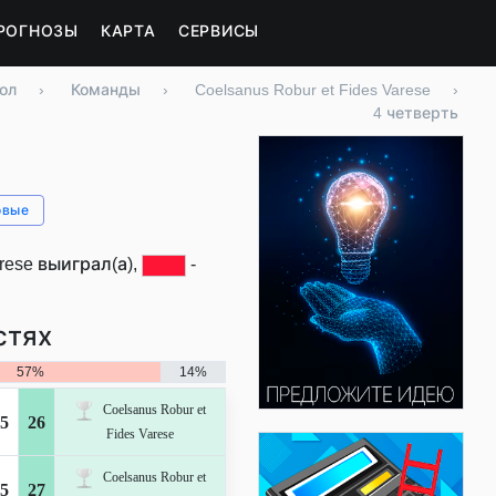
РОГНОЗЫ
КАРТА
СЕРВИСЫ
ол
›
Команды
›
Coelsanus Robur et Fides Varese
›
4 четверть
овые
arese выиграл(а),
-
стях
57%
14%
Coelsanus Robur et
5
26
Fides Varese
Coelsanus Robur et
5
27