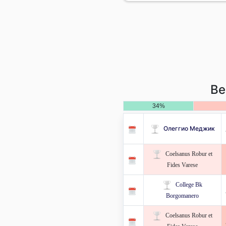
Ве
34%
Олеггио Меджик
Coelsanus Robur et
Fides Varese
College Bk
Borgomanero
Coelsanus Robur et