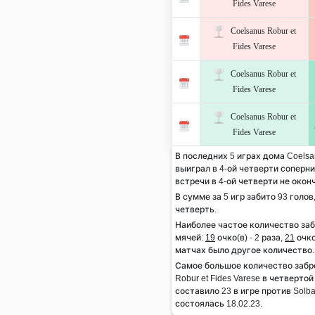
Fides Varese
Coelsanus Robur et
Fides Varese
Coelsanus Robur et
Fides Varese
Coelsanus Robur et
Fides Varese
В последних 5 играх дома Coelsan
выиграл в 4-ой четверти соперник
встречи в 4-ой четверти не окон
В сумме за 5 игр забито 93 голов
четверть.
Наиболее частое количество за
мячей:
19
очко(в) - 2 раза,
21
очко(
матчах было другое количество.
Самое большое количество забр
Robur et Fides Varese в четверто
составило 23 в игре против Solbat
состоялась 18.02.23.