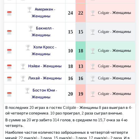
Америкен -
24
22
Colgate - Женщины
Женщины
Бакнелл -
15
15
Colgate - Женщины
Женщины
Холи Кросс -
10
18
Colgate - Женщины
Женщины
18
13
Нэйви - Женщины
Colgate - Женщины
16
16
Лихай - Женщины
Colgate - Женщины
Бостон Юни -
20
19
Colgate - Женщины
Женщины
В последних 20 играх в гостях Colgate - Женщины 8 раз выиграл в 4-
ой четверти соперника. 10 раз проиграл, 2 раза сыграл вничью.
В сумме за 20 игр забито 314 голов, в среднем по 15,7 очка за 4-ю
четверть.
Наиболее частое количество заброшенных в четвертой четверти
мячей:
22
очко(в) - 3 раза,
15
очко(в) - 3 раза,
17
очко(в) - 2 раза. И в