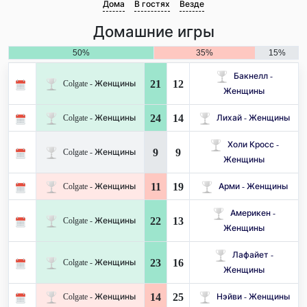
Дома
В гостях
Везде
Домашние игры
50%
35%
15%
Бакнелл -
21
12
Colgate - Женщины
Женщины
24
14
Colgate - Женщины
Лихай - Женщины
Холи Кросс -
9
9
Colgate - Женщины
Женщины
11
19
Colgate - Женщины
Арми - Женщины
Америкен -
22
13
Colgate - Женщины
Женщины
Лафайет -
23
16
Colgate - Женщины
Женщины
14
25
Colgate - Женщины
Нэйви - Женщины