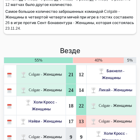
12 матчах было другое количество.
Самое большое количество заброшенных командой Colgate -
Женщины в четвертой четверти мячей при игре в гостях составило
26 в игре против Сент-Бонавентура - Женщины, которая состоялась
23.11.24.
Везде
55%
40%
5%
Бакнелл -
21
12
Colgate - Женщины
Женщины
24
14
Colgate - Женщины
Лихай - Женщины
Холи Кросс -
18
22
Colgate - Женщины
Женщины
17
13
Нэйви - Женщины
Colgate - Женщины
Холи Кросс -
9
9
Colgate - Женщины