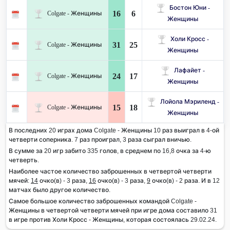
Бостон Юни -
16
6
Colgate - Женщины
Женщины
Холи Кросс -
31
25
Colgate - Женщины
Женщины
Лафайет -
24
17
Colgate - Женщины
Женщины
Лойола Мэриленд -
15
18
Colgate - Женщины
Женщины
В последних 20 играх дома Colgate - Женщины 10 раз выиграл в 4-ой
четверти соперника. 7 раз проиграл, 3 раза сыграл вничью.
В сумме за 20 игр забито 335 голов, в среднем по 16,8 очка за 4-ю
четверть.
Наиболее частое количество заброшенных в четвертой четверти
мячей:
14
очко(в) - 3 раза,
16
очко(в) - 3 раза,
9
очко(в) - 2 раза. И в 12
матчах было другое количество.
Самое большое количество заброшенных командой Colgate -
Женщины в четвертой четверти мячей при игре дома составило 31
в игре против Холи Кросс - Женщины, которая состоялась 29.02.24.