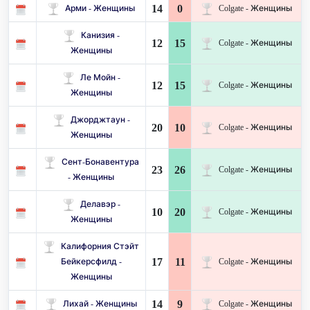
14
0
Арми - Женщины
Colgate - Женщины
Канизия -
12
15
Colgate - Женщины
Женщины
Ле Мойн -
12
15
Colgate - Женщины
Женщины
Джорджтаун -
20
10
Colgate - Женщины
Женщины
Сент-Бонавентура
23
26
Colgate - Женщины
- Женщины
Делавэр -
10
20
Colgate - Женщины
Женщины
Калифорния Стэйт
17
11
Бейкерсфилд -
Colgate - Женщины
Женщины
14
9
Лихай - Женщины
Colgate - Женщины