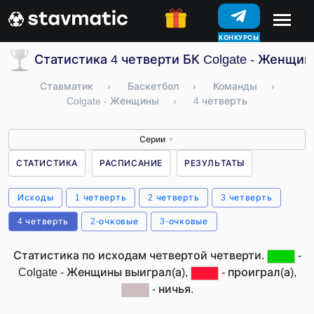
КОНКУРСЫ
Статистика 4 четверти БК Colgate - Женщи
Ставматик
›
Баскетбол
›
Команды
›
Colgate - Женщины
›
4 четверть
Серии
▼
СТАТИСТИКА
РАСПИСАНИЕ
РЕЗУЛЬТАТЫ
Исходы
1 четверть
2 четверть
3 четверть
4 четверть
2-очковые
3-очковые
Статистика по исходам четвертой четверти.
-
Colgate - Женщины выиграл(а),
- проиграл(а),
- ничья.