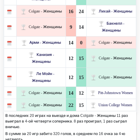
16
24
Colgate - Женщины
Лихай - Женщины
Бакнелл -
9
14
Colgate - Женщины
Женщины
14
0
Арми - Женщины
Colgate - Женщины
Канизия -
12
15
Colgate - Женщины
Женщины
Ле Мойн -
12
15
Colgate - Женщины
Женщины
14
12
Colgate - Женщины
Pitt-Johnstown Women
22
15
Colgate - Женщины
Union College Women
В последних 20 играх на выезде и дома Colgate - Женщины 11 раз
выиграл в 4-ой четверти соперника. 8 раз проиграл, 1 раз сыграл
вничью.
В сумме за 20 игр забито 320 голов, в среднем по 16 очка за 4-ю
четверть.