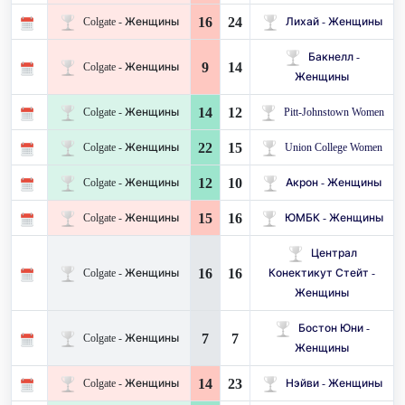
16
24
Colgate - Женщины
Лихай - Женщины
Бакнелл -
9
14
Colgate - Женщины
Женщины
14
12
Colgate - Женщины
Pitt-Johnstown Women
22
15
Colgate - Женщины
Union College Women
12
10
Colgate - Женщины
Акрон - Женщины
15
16
Colgate - Женщины
ЮМБК - Женщины
Централ
16
16
Colgate - Женщины
Конектикут Стейт -
Женщины
Бостон Юни -
7
7
Colgate - Женщины
Женщины
14
23
Colgate - Женщины
Нэйви - Женщины