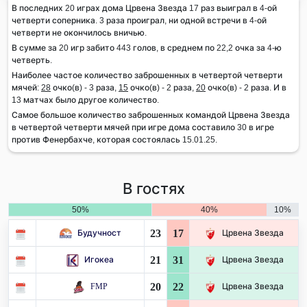
В последних 20 играх дома Црвена Звезда 17 раз выиграл в 4-ой
четверти соперника. 3 раза проиграл, ни одной встречи в 4-ой
четверти не окончилось вничью.
В сумме за 20 игр забито 443 голов, в среднем по 22,2 очка за 4-ю
четверть.
Наиболее частое количество заброшенных в четвертой четверти
мячей:
28
очко(в) - 3 раза,
15
очко(в) - 2 раза,
20
очко(в) - 2 раза. И в
13 матчах было другое количество.
Самое большое количество заброшенных командой Црвена Звезда
в четвертой четверти мячей при игре дома составило 30 в игре
против Фенербахче, которая состоялась 15.01.25.
В гостях
50%
40%
10%
23
17
Будучност
Црвена Звезда
21
31
Игокеа
Црвена Звезда
20
22
FMP
Црвена Звезда