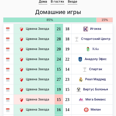
Дома
В гостях
Везде
Домашние игры
85%
15%
21
18
Црвена Звезда
Игокеа
28
18
Црвена Звезда
Стеднтский Центр
20
19
Црвена Звезда
Krka
24
22
Црвена Звезда
Анадолу Эфес
15
14
Црвена Звезда
Спартак
27
23
Црвена Звезда
Реал Мадрид
19
15
Црвена Звезда
Виртус Болонья
15
23
Црвена Звезда
Мега Бемакс
16
14
Црвена Звезда
Милан