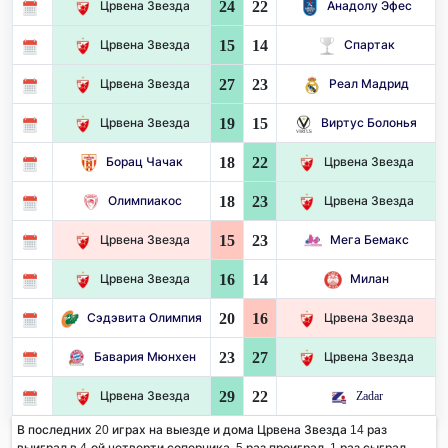
24
22
Црвена Звезда
Анадолу Эфес
15
14
Црвена Звезда
Спартак
27
23
Црвена Звезда
Реал Мадрид
19
15
Црвена Звезда
Виртус Болонья
18
22
Борац Чачак
Црвена Звезда
18
23
Олимпиакос
Црвена Звезда
15
23
Црвена Звезда
Мега Бемакс
16
14
Црвена Звезда
Милан
20
16
Сэдэвита Олимпия
Црвена Звезда
23
27
Бавария Мюнхен
Црвена Звезда
29
22
Црвена Звезда
Zadar
В последних 20 играх на выезде и дома Црвена Звезда 14 раз
выиграл в 4-ой четверти соперника. 5 раз проиграл, 1 раз сыграл