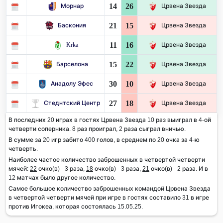
14
26
Морнар
Црвена Звезда
21
15
Баскония
Црвена Звезда
11
16
Krka
Црвена Звезда
15
22
Барселона
Црвена Звезда
30
10
Анадолу Эфес
Црвена Звезда
27
18
Стеднтский Центр
Црвена Звезда
В последних 20 играх в гостях Црвена Звезда 10 раз выиграл в 4-ой
четверти соперника. 8 раз проиграл, 2 раза сыграл вничью.
В сумме за 20 игр забито 400 голов, в среднем по 20 очка за 4-ю
четверть.
Наиболее частое количество заброшенных в четвертой четверти
мячей:
22
очко(в) - 3 раза,
18
очко(в) - 3 раза,
21
очко(в) - 2 раза. И в
12 матчах было другое количество.
Самое большое количество заброшенных командой Црвена Звезда
в четвертой четверти мячей при игре в гостях составило 31 в игре
против Игокеа, которая состоялась 15.05.25.