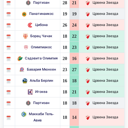
28
21
Партизан
Црвена Звезда
19
19
Панатинаикос
Црвена Звезда
26
24
Цибона
Црвена Звезда
18
22
Борац Чачак
Црвена Звезда
18
23
Олимпиакос
Црвена Звезда
20
16
Сэдэвита Олимпия
Црвена Звезда
23
27
Бавария Мюнхен
Црвена Звезда
16
18
Альба Берлин
Црвена Звезда
18
21
Игокеа
Црвена Звезда
18
18
Партизан
Црвена Звезда
Маккаби Тель-
18
14
Црвена Звезда
Авив