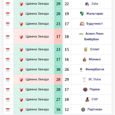
29
22
Црвена Звезда
Zadar
20
19
Црвена Звезда
Жальгирис
23
17
Црвена Звезда
Будучност
Асвел Лион-
17
18
Црвена Звезда
Вийёрбан
23
15
Црвена Звезда
Сплит
17
16
Црвена Звезда
Монако
30
26
Црвена Звезда
Фенербахче
28
29
Црвена Звезда
BC Dubai
28
17
Црвена Звезда
Париж
27
10
Црвена Звезда
FMP
16
12
Црвена Звезда
Партизан