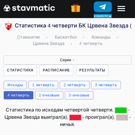
КОНКУРСЫ
Статистика 4 четверти БК Црвена Звезда (
Ставматик
›
Баскетбол
›
Команды
›
Црвена Звезда
›
4 четверть
Серии
▼
СТАТИСТИКА
РАСПИСАНИЕ
РЕЗУЛЬТАТЫ
Исходы
1 четверть
2 четверть
3 четверть
4 четверть
2-очковые
3-очковые
Статистика по исходам четвертой четверти.
-
Црвена Звезда выиграл(а),
- проиграл(а),
-
ничья.