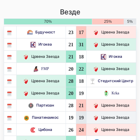
Везде
70%
25%
5%
23
17
Будучност
Црвена Звезда
21
31
Игокеа
Црвена Звезда
21
18
Црвена Звезда
Игокеа
20
22
FMP
Црвена Звезда
28
18
Црвена Звезда
Стеднтский Центр
20
19
Црвена Звезда
Krka
28
21
Партизан
Црвена Звезда
19
19
Панатинаикос
Црвена Звезда
26
24
Цибона
Црвена Звезда