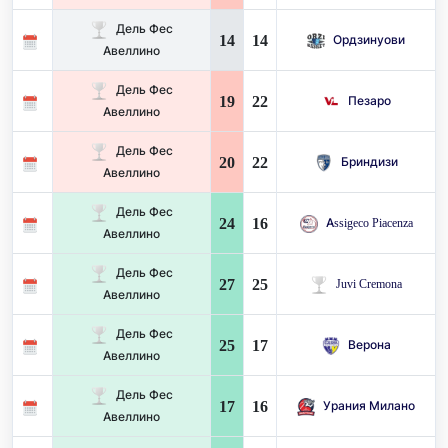
Дель Фес
14
14
Ордзинуови
Авеллино
Дель Фес
19
22
Пезаро
Авеллино
Дель Фес
20
22
Бриндизи
Авеллино
Дель Фес
24
16
Assigeco Piacenza
Авеллино
Дель Фес
27
25
Juvi Cremona
Авеллино
Дель Фес
25
17
Верона
Авеллино
Дель Фес
17
16
Урания Милано
Авеллино