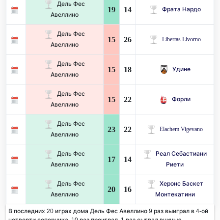
Дель Фес
19
14
Фрата Нардо
Авеллино
Дель Фес
15
26
Libertas Livorno
Авеллино
Дель Фес
15
18
Удине
Авеллино
Дель Фес
15
22
Форли
Авеллино
Дель Фес
23
22
Elachem Vigevano
Авеллино
Дель Фес
Реал Себастиани
17
14
Авеллино
Риети
Дель Фес
Херонс Баскет
20
16
Авеллино
Монтекатини
В последних 20 играх дома Дель Фес Авеллино 9 раз выиграл в 4-ой
четверти соперника. 10 раз проиграл, 1 раз сыграл вничью.