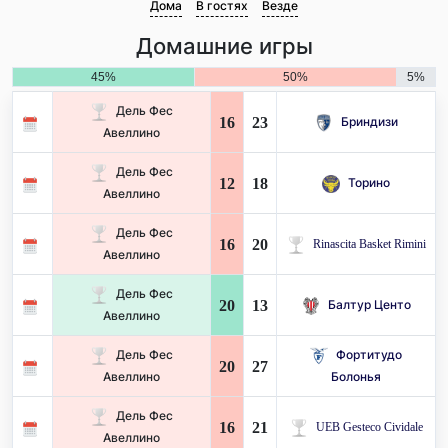
Дома
В гостях
Везде
Домашние игры
45%
50%
5%
Дель Фес
16
23
Бриндизи
Авеллино
Дель Фес
12
18
Торино
Авеллино
Дель Фес
16
20
Rinascita Basket Rimini
Авеллино
Дель Фес
20
13
Балтур Центо
Авеллино
Дель Фес
Фортитудо
20
27
Авеллино
Болонья
Дель Фес
16
21
UEB Gesteco Cividale
Авеллино