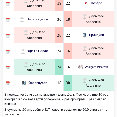
Дель Фес
19
22
Пезаро
Авеллино
Дель Фес
30
18
Elachem Vigevano
Авеллино
Дель Фес
20
22
Бриндизи
Авеллино
Дель Фес
24
16
Фрата Нардо
Авеллино
Дель Фес
24
16
Assigeco Piacenza
Авеллино
Дель Фес
18
30
Ордзинуови
Авеллино
В последних 20 играх на выезде и дома Дель Фес Авеллино 10 раз
выиграл в 4-ой четверти соперника. 9 раз проиграл, 1 раз сыграл
вничью.
В сумме за 20 игр забито 417 голов, в среднем по 20,9 очка за 4-ю
четверть.