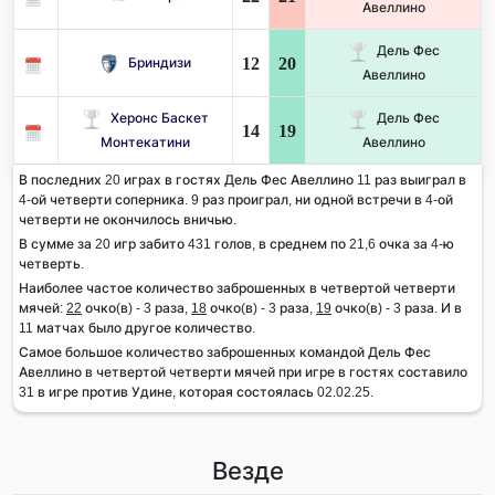
Авеллино
Дель Фес
12
20
Бриндизи
Авеллино
Херонс Баскет
Дель Фес
14
19
Монтекатини
Авеллино
В последних 20 играх в гостях Дель Фес Авеллино 11 раз выиграл в
4-ой четверти соперника. 9 раз проиграл, ни одной встречи в 4-ой
четверти не окончилось вничью.
В сумме за 20 игр забито 431 голов, в среднем по 21,6 очка за 4-ю
четверть.
Наиболее частое количество заброшенных в четвертой четверти
мячей:
22
очко(в) - 3 раза,
18
очко(в) - 3 раза,
19
очко(в) - 3 раза. И в
11 матчах было другое количество.
Самое большое количество заброшенных командой Дель Фес
Авеллино в четвертой четверти мячей при игре в гостях составило
31 в игре против Удине, которая состоялась 02.02.25.
Везде