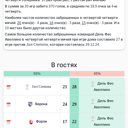
В сумме за 20 игр забито 370 голов, в среднем по 18,5 очка за 4-ю
четверть.
Наиболее частое количество заброшенных в четвертой четверти
мячей:
20
очко(в) - 4 раза,
16
очко(в) - 3 раза,
15
очко(в) - 3 раза. И в
10 матчах было другое количество.
Самое большое количество заброшенных командой Дель Фес
Авеллино в четвертой четверти мячей при игре дома составило 27 в
игре против Juvi Cremona, которая состоялась 29.12.24.
В гостях
55%
45%
Дель Фес
21
28
Juvi Cremona
Авеллино
Дель Фес
24
29
Верона
Авеллино
Дель Фес
17
22
Форли
Авеллино