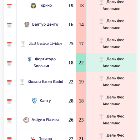
Дель Фес
19
18
Торино
Авеллино
Дель Фес
16
14
Балтур Центо
Авеллино
Дель Фес
25
17
UEB Gesteco Cividale
Авеллино
Фортитудо
Дель Фес
18
22
Болонья
Авеллино
Дель Фес
22
19
Rinascita Basket Rimini
Авеллино
Дель Фес
28
18
Канту
Авеллино
Дель Фес
26
23
Assigeco Piacenza
Авеллино
Дель Фес
22
21
Пезаро