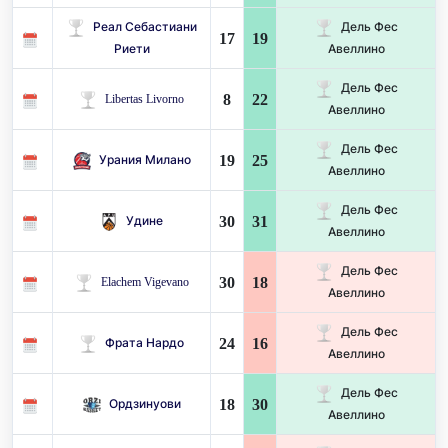
Реал Себастиани
Дель Фес
17
19
Риети
Авеллино
Дель Фес
8
22
Libertas Livorno
Авеллино
Дель Фес
19
25
Урания Милано
Авеллино
Дель Фес
30
31
Удине
Авеллино
Дель Фес
30
18
Elachem Vigevano
Авеллино
Дель Фес
24
16
Фрата Нардо
Авеллино
Дель Фес
18
30
Ордзинуови
Авеллино