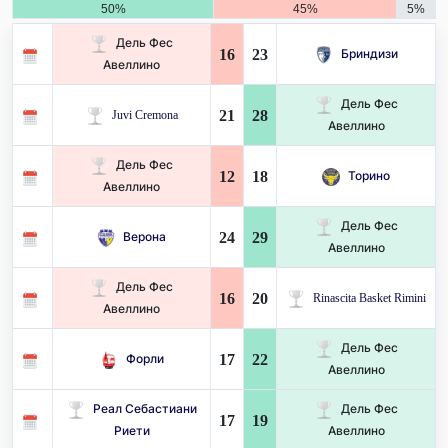
50%
45%
5%
Дель Фес
16
23
Бриндизи
Авеллино
Дель Фес
21
28
Juvi Cremona
Авеллино
Дель Фес
12
18
Торино
Авеллино
Дель Фес
24
29
Верона
Авеллино
Дель Фес
16
20
Rinascita Basket Rimini
Авеллино
Дель Фес
17
22
Форли
Авеллино
Реал Себастиани
Дель Фес
17
19
Риети
Авеллино