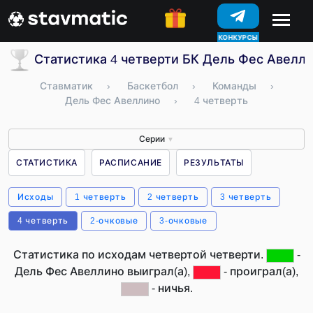
КОНКУРСЫ
Статистика 4 четверти БК Дель Фес Авелли
Ставматик
›
Баскетбол
›
Команды
›
Дель Фес Авеллино
›
4 четверть
Серии
▼
СТАТИСТИКА
РАСПИСАНИЕ
РЕЗУЛЬТАТЫ
Исходы
1 четверть
2 четверть
3 четверть
4 четверть
2-очковые
3-очковые
Статистика по исходам четвертой четверти.
-
Дель Фес Авеллино выиграл(а),
- проиграл(а),
- ничья.