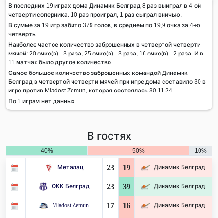
В последних 19 играх дома Динамик Белград 8 раз выиграл в 4-ой
четверти соперника. 10 раз проиграл, 1 раз сыграл вничью.
В сумме за 19 игр забито 379 голов, в среднем по 19,9 очка за 4-ю
четверть.
Наиболее частое количество заброшенных в четвертой четверти
мячей:
20
очко(в) - 3 раза,
25
очко(в) - 3 раза,
16
очко(в) - 2 раза. И в
11 матчах было другое количество.
Самое большое количество заброшенных командой Динамик
Белград в четвертой четверти мячей при игре дома составило 30 в
игре против Mladost Zemun, которая состоялась 30.11.24.
По 1 играм нет данных.
В гостях
40%
50%
10%
23
19
Металац
Динамик Белград
23
39
ОКК Белград
Динамик Белград
17
16
Mladost Zemun
Динамик Белград