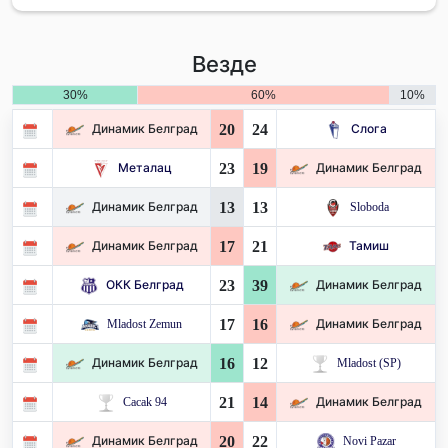
Везде
30%
60%
10%
20
24
Динамик Белград
Слога
23
19
Металац
Динамик Белград
13
13
Динамик Белград
Sloboda
17
21
Динамик Белград
Тамиш
23
39
ОКК Белград
Динамик Белград
17
16
Mladost Zemun
Динамик Белград
16
12
Динамик Белград
Mladost (SP)
21
14
Cacak 94
Динамик Белград
20
22
Динамик Белград
Novi Pazar