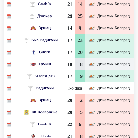
21
14
Cacak 94
Динамик Белград
29
25
Джокер
Динамик Белград
14
9
Вршац
Динамик Белград
17
23
БКК Раднички
Динамик Белград
17
20
Слога
Динамик Белград
18
18
Тамиш
Динамик Белград
17
19
Mladost (SP)
Динамик Белград
No data
Раднички
Динамик Белград
20
12
Вршац
Динамик Белград
20
15
КК Воеводина
Динамик Белград
22
6
Cacak 94
Динамик Белград
21
18
Sloboda
Динамик Белград