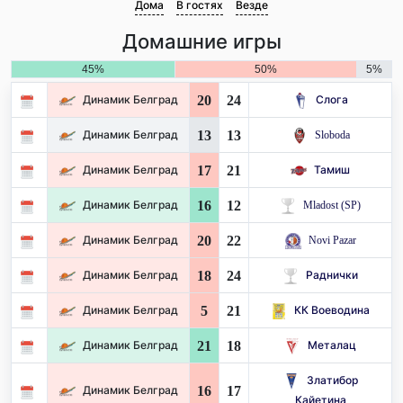
Дома
В гостях
Везде
Домашние игры
45%
50%
5%
20
24
Динамик Белград
Слога
13
13
Динамик Белград
Sloboda
17
21
Динамик Белград
Тамиш
16
12
Динамик Белград
Mladost (SP)
20
22
Динамик Белград
Novi Pazar
18
24
Динамик Белград
Раднички
5
21
Динамик Белград
КК Воеводина
21
18
Динамик Белград
Металац
Златибор
16
17
Динамик Белград
Кайетина