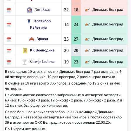
22
18
Novi Pazar
Динамик Белград
Златибор
14
24
Динамик Белград
Кайетина
25
27
Вршац
Динамик Белград
20
20
КК Воеводина
Динамик Белград
19
23
Zdravlje Leskovac
Динамик Белград
В последних 19 играх в гостях Динамик Белград 7 раз выиграл в 4-
ой четверти соперника. 10 раз проиграл, 2 раза сыграл вничью.
В сумме за 19 игр забито 365 голов, в среднем по 19,2 очка за 4-ю
четверть.
Наиболее частое количество заброшенных в четвертой четверти
мячей:
18
очко(в) - 3 раза,
19
очко(в) - 2 раза,
20
очко(в) - 2 раза. И в
12 матчах было другое количество.
Самое большое количество заброшенных командой Динамик
Белград в четвертой четверти мячей при игре в гостях составило
39 в игре против ОКК Белград, которая состоялась 22.03.25.
По 1 играм нет данных.