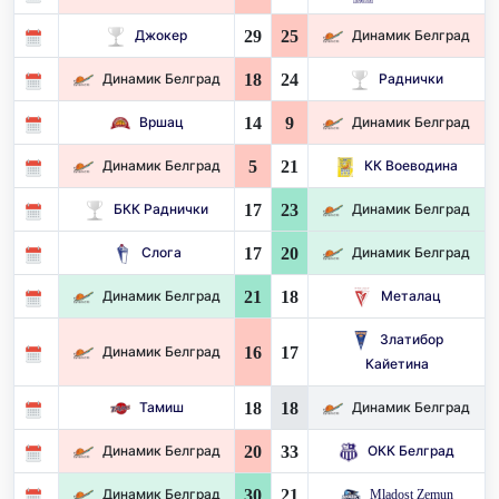
29
25
Джокер
Динамик Белград
18
24
Динамик Белград
Раднички
14
9
Вршац
Динамик Белград
5
21
Динамик Белград
КК Воеводина
17
23
БКК Раднички
Динамик Белград
17
20
Слога
Динамик Белград
21
18
Динамик Белград
Металац
Златибор
16
17
Динамик Белград
Кайетина
18
18
Тамиш
Динамик Белград
20
33
Динамик Белград
ОКК Белград
30
21
Динамик Белград
Mladost Zemun