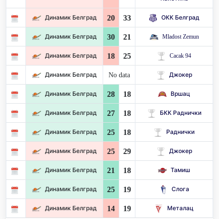
20
33
Динамик Белград
ОКК Белград
30
21
Динамик Белград
Mladost Zemun
18
25
Динамик Белград
Cacak 94
No data
Динамик Белград
Джокер
28
18
Динамик Белград
Вршац
27
18
Динамик Белград
БКК Раднички
25
18
Динамик Белград
Раднички
25
29
Динамик Белград
Джокер
21
18
Динамик Белград
Тамиш
25
19
Динамик Белград
Слога
14
19
Динамик Белград
Металац