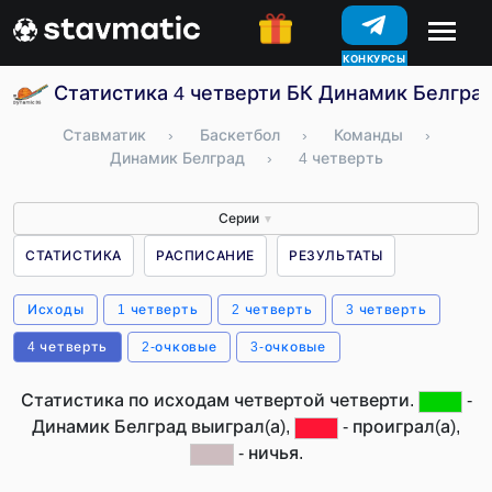
КОНКУРСЫ
Статистика 4 четверти БК Динамик Белград
Ставматик
›
Баскетбол
›
Команды
›
Динамик Белград
›
4 четверть
Серии
▼
СТАТИСТИКА
РАСПИСАНИЕ
РЕЗУЛЬТАТЫ
Исходы
1 четверть
2 четверть
3 четверть
4 четверть
2-очковые
3-очковые
Статистика по исходам четвертой четверти.
-
Динамик Белград выиграл(а),
- проиграл(а),
- ничья.