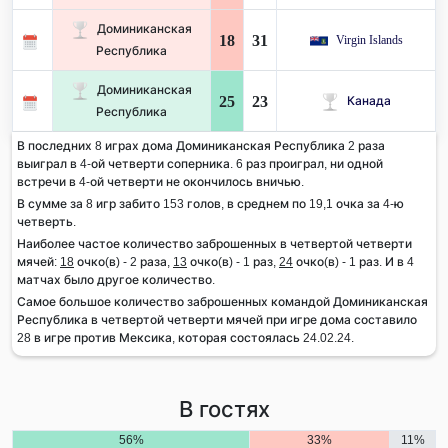
Доминиканская
18
31
Virgin Islands
Республика
Доминиканская
25
23
Канада
Республика
В последних 8 играх дома Доминиканская Республика 2 раза
выиграл в 4-ой четверти соперника. 6 раз проиграл, ни одной
встречи в 4-ой четверти не окончилось вничью.
В сумме за 8 игр забито 153 голов, в среднем по 19,1 очка за 4-ю
четверть.
Наиболее частое количество заброшенных в четвертой четверти
мячей:
18
очко(в) - 2 раза,
13
очко(в) - 1 раз,
24
очко(в) - 1 раз. И в 4
матчах было другое количество.
Самое большое количество заброшенных командой Доминиканская
Республика в четвертой четверти мячей при игре дома составило
28 в игре против Мексика, которая состоялась 24.02.24.
В гостях
56%
33%
11%