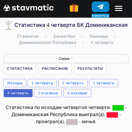
КОНКУРСЫ
Статистика 4 четверти БК Доминиканская 
Ставматик
›
Баскетбол
›
Команды
›
Доминиканская Республика
›
4 четверть
Серии
▼
СТАТИСТИКА
РАСПИСАНИЕ
РЕЗУЛЬТАТЫ
Исходы
1 четверть
2 четверть
3 четверть
4 четверть
2-очковые
3-очковые
Статистика по исходам четвертой четверти.
-
Доминиканская Республика выиграл(а),
-
проиграл(а),
- ничья.