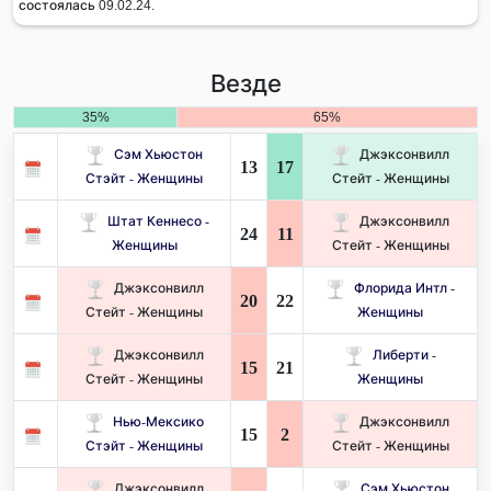
состоялась 09.02.24.
Везде
35%
65%
Сэм Хьюстон
Джэксонвилл
13
17
Стэйт - Женщины
Стейт - Женщины
Штат Кеннесо -
Джэксонвилл
24
11
Женщины
Стейт - Женщины
Джэксонвилл
Флорида Интл -
20
22
Стейт - Женщины
Женщины
Джэксонвилл
Либерти -
15
21
Стейт - Женщины
Женщины
Нью-Мексико
Джэксонвилл
15
2
Стэйт - Женщины
Стейт - Женщины
Джэксонвилл
Сэм Хьюстон