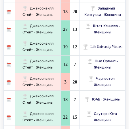
Джэксонвилл
Западный
13
20
Стейт - Женщины
Кентукки - Женщины
Джэксонвилл
Штат Кеннесо -
27
13
Стейт - Женщины
Женщины
Джэксонвилл
19
12
Life University Women
Стейт - Женщины
Джэксонвилл
Нью Орлинс -
12
7
Стейт - Женщины
Женщины
Джэксонвилл
Чарлестон -
3
20
Стейт - Женщины
Женщины
Джэксонвилл
18
7
ЮАБ - Женщины
Стейт - Женщины
Джэксонвилл
Саутерн Юта -
22
15
Стейт - Женщины
Женщины