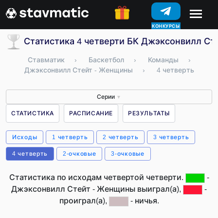
ПРОГНОЗЫ
КОНКУРСЫ
Статистика 4 четверти БК Джэксонвилл Ст
Ставматик
›
Баскетбол
›
Команды
›
Джэксонвилл Стейт - Женщины
›
4 четверть
Серии
▼
СТАТИСТИКА
РАСПИСАНИЕ
РЕЗУЛЬТАТЫ
Исходы
1 четверть
2 четверть
3 четверть
4 четверть
2-очковые
3-очковые
Статистика по исходам четвертой четверти.
-
Джэксонвилл Стейт - Женщины выиграл(а),
-
проиграл(а),
- ничья.