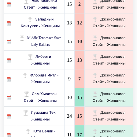
Нью-Мексико
Джэксонвилл
15
2
Стэйт - Женщины
Стейт - Женщины
Западный
Джэксонвилл
13
12
Кентукки - Женщины
Стейт - Женщины
Middle Tennessee State
Джэксонвилл
15
10
Lady Raiders
Стейт - Женщины
Либерти -
Джэксонвилл
15
13
Женщины
Стейт - Женщины
Флорида Интл -
Джэксонвилл
9
7
Женщины
Стейт - Женщины
Сэм Хьюстон
Джэксонвилл
10
15
Стэйт - Женщины
Стейт - Женщины
Луизиана Тек -
Джэксонвилл
24
15
Женщины
Стейт - Женщины
Юта Вэлли -
Джэксонвилл
11
17