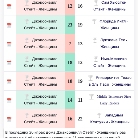
Джэксонвилл
Сэм Хьюстон
12
16
Стейт - Женщины
Стэйт - Женщины
Джэксонвилл
Флорида Интл -
23
19
Стейт - Женщины
Женщины
Джэксонвилл
Луизиана Тек -
7
13
Стейт - Женщины
Женщины
Джэксонвилл
Нью-Мексико
18
12
Стейт - Женщины
Стэйт - Женщины
Джэксонвилл
Университет Техас
18
19
Стейт - Женщины
в Эль-Пасо - Женщины
Джэксонвилл
Middle Tennessee State
14
11
Стейт - Женщины
Lady Raiders
Джэксонвилл
Западный
16
22
Стейт - Женщины
Кентукки - Женщины
В последних 20 играх дома Джэксонвилл Стейт - Женщины 9 раз
выиграл в 4-ой четверти соперника. 11 раз проиграл, ни одной