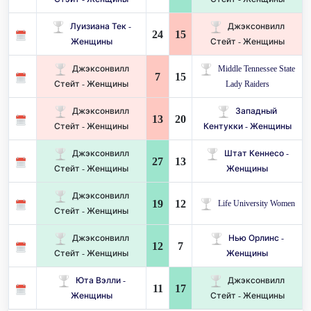
Луизиана Тек -
Джэксонвилл
24
15
Женщины
Стейт - Женщины
Джэксонвилл
Middle Tennessee State
7
15
Стейт - Женщины
Lady Raiders
Джэксонвилл
Западный
13
20
Стейт - Женщины
Кентукки - Женщины
Джэксонвилл
Штат Кеннесо -
27
13
Стейт - Женщины
Женщины
Джэксонвилл
19
12
Life University Women
Стейт - Женщины
Джэксонвилл
Нью Орлинс -
12
7
Стейт - Женщины
Женщины
Юта Вэлли -
Джэксонвилл
11
17
Женщины
Стейт - Женщины