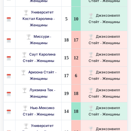
Женщины
Стейт - Женщины
Университет
Джэксонвилл
5
10
Костал Каролина -
Стейт - Женщины
Женщины
Миссури -
Джэксонвилл
18
17
Женщины
Стейт - Женщины
Саут Каролина
Джэксонвилл
15
12
Стейт - Женщины
Стейт - Женщины
Аризона Стэйт -
Джэксонвилл
17
6
Женщины
Стейт - Женщины
Луизиана Тек -
Джэксонвилл
19
18
Женщины
Стейт - Женщины
Нью-Мексико
Джэксонвилл
14
18
Стэйт - Женщины
Стейт - Женщины
Университет
Джэксонвилл