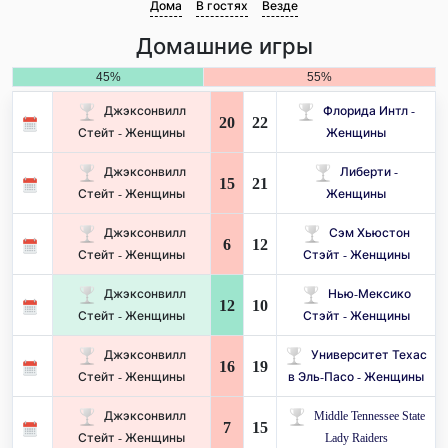
Дома
В гостях
Везде
Домашние игры
45%
55%
Джэксонвилл
Флорида Интл -
20
22
Стейт - Женщины
Женщины
Джэксонвилл
Либерти -
15
21
Стейт - Женщины
Женщины
Джэксонвилл
Сэм Хьюстон
6
12
Стейт - Женщины
Стэйт - Женщины
Джэксонвилл
Нью-Мексико
12
10
Стейт - Женщины
Стэйт - Женщины
Джэксонвилл
Университет Техас
16
19
Стейт - Женщины
в Эль-Пасо - Женщины
Джэксонвилл
Middle Tennessee State
7
15
Стейт - Женщины
Lady Raiders