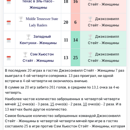
18
16
Техас в Эль-Пасо -
Стейт - Женщины
Женщины
Middle Tennessee State
Джэксонвилл
20
6
Lady Raiders
Стейт - Женщины
Западный
Джэксонвилл
11
14
Кентукки - Женщины
Стейт - Женщины
Сэм Хьюстон
Джэксонвилл
13
25
Стэйт - Женщины
Стейт - Женщины
В последних 20 играх в гостях Джэксонвилл Стейт - Женщины 7 раз
выиграл в 4-ой четверти соперника. 13 раз проиграл, ни одной
встречи в 4-ой четверти не окончилось вничью.
В сумме за 20 игр забито 261 голов, в среднем по 13,1 очка за 4-ю
четверть.
Наиболее частое количество заброшенных в четвертой четверти
мячей:
17
очко(в) - 3 раза,
15
очко(в) - 2 раза,
10
очко(в) - 2 раза. И в
13 матчах было другое количество.
Самое большое количество заброшенных командой Джэксонвилл
Стейт - Женщины в четвертой четверти мячей при игре в гостях
составило 25 в игре против Сэм Хьюстон Стэйт - Женщины, которая