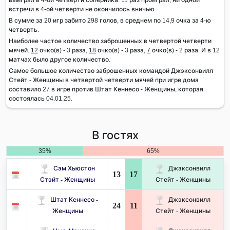
встречи в 4-ой четверти не окончилось вничью.
В сумме за 20 игр забито 298 голов, в среднем по 14,9 очка за 4-ю
четверть.
Наиболее частое количество заброшенных в четвертой четверти
мячей:
12
очко(в) - 3 раза,
18
очко(в) - 3 раза,
7
очко(в) - 2 раза. И в 12
матчах было другое количество.
Самое большое количество заброшенных командой Джэксонвилл
Стейт - Женщины в четвертой четверти мячей при игре дома
составило 27 в игре против Штат Кеннесо - Женщины, которая
состоялась 04.01.25.
В гостях
35%
65%
Сэм Хьюстон
Джэксонвилл
13
17
Стэйт - Женщины
Стейт - Женщины
Штат Кеннесо -
Джэксонвилл
24
11
Женщины
Стейт - Женщины