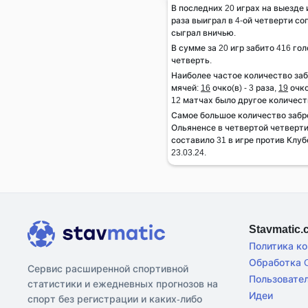
В последних 20 играх на выезде
раза выиграл в 4-ой четверти соп
сыграл вничью.
В сумме за 20 игр забито 416 гол
четверть.
Наиболее частое количество за
мячей:
16
очко(в) - 3 раза,
19
очко
12 матчах было другое количест
Самое большое количество заб
Ольяненсе в четвертой четверти
составило 31 в игре против Клуб
23.03.24.
Stavmatic
Политика к
Обработка C
Сервис расширенной спортивной
Пользовате
статистики и ежедневных прогнозов на
Идеи
спорт без регистрации и каких-либо