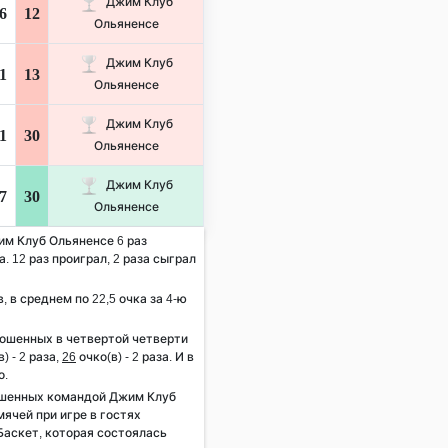
Джим Клуб
6
12
Ольяненсе
Джим Клуб
1
13
Ольяненсе
Джим Клуб
1
30
Ольяненсе
Джим Клуб
7
30
Ольяненсе
им Клуб Ольяненсе 6 раз
. 12 раз проиграл, 2 раза сыграл
, в среднем по 22,5 очка за 4-ю
рошенных в четвертой четверти
) - 2 раза,
26
очко(в) - 2 раза. И в
о.
ошенных командой Джим Клуб
ячей при игре в гостях
Баскет, которая состоялась