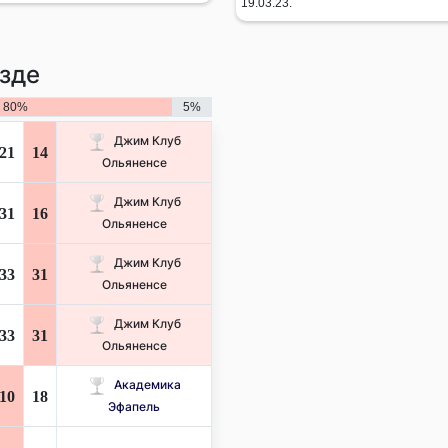
19.03.23.
зде
80%
5%
Джим Клуб
21
14
Ольяненсе
Джим Клуб
31
16
Ольяненсе
Джим Клуб
33
31
Ольяненсе
Джим Клуб
33
31
Ольяненсе
Академика
10
18
Эфапель