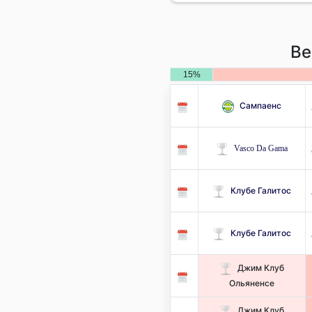
Ве
15%
Сампаенс
Vasco Da Gama
Клубе Галитос
Клубе Галитос
Джим Клуб
Ольяненсе
Джим Клуб