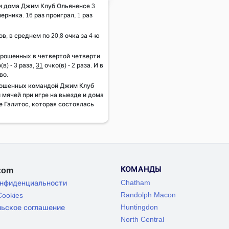
 и дома Джим Клуб Ольяненсе 3
ерника. 16 раз проиграл, 1 раз
ов, в среднем по 20,8 очка за 4-ю
брошенных в четвертой четверти
(в) - 3 раза,
31
очко(в) - 2 раза. И в
во.
рошенных командой Джим Клуб
 мячей при игре на выезде и дома
е Галитос, которая состоялась
КОМАНДЫ
.com
Chatham
онфиденциальности
Randolph Macon
ookies
Huntingdon
льское соглашение
North Central