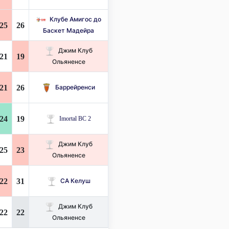
Клубе Амигос до
25
26
Баскет Мадейра
Джим Клуб
21
19
Ольяненсе
21
26
Баррейренси
24
19
Imortal BC 2
Джим Клуб
25
23
Ольяненсе
22
31
СА Келуш
Джим Клуб
22
22
Ольяненсе