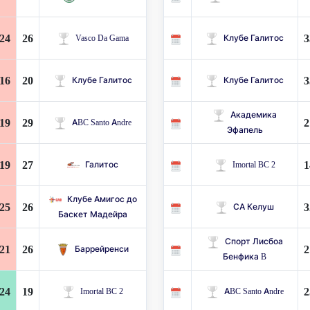
24
26
3
Vasco Da Gama
Клубе Галитос
16
20
3
Клубе Галитос
Клубе Галитос
Академика
19
29
2
ABC Santo Andre
Эфапель
19
27
1
Галитос
Imortal BC 2
Клубе Амигос до
25
26
3
СА Келуш
Баскет Мадейра
Спорт Лисбоа
21
26
2
Баррейренси
Бенфика B
24
19
2
Imortal BC 2
ABC Santo Andre