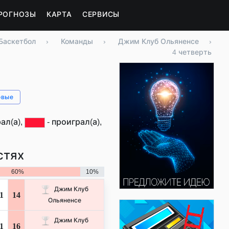
РОГНОЗЫ
КАРТА
СЕРВИСЫ
Баскетбол
›
Команды
›
Джим Клуб Ольяненсе
›
4 четверть
овые
ал(а),
- проиграл(а),
стях
60%
10%
Джим Клуб
1
14
Ольяненсе
Джим Клуб
1
16