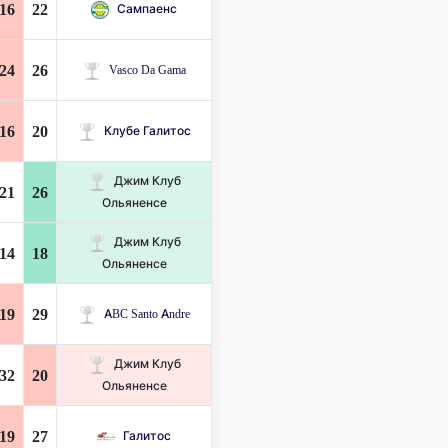
16
22
Сампаенс
24
26
Vasco Da Gama
16
20
Клубе Галитос
Джим Клуб
21
26
Ольяненсе
Джим Клуб
14
18
Ольяненсе
19
29
ABC Santo Andre
Джим Клуб
32
20
Ольяненсе
19
27
Галитос