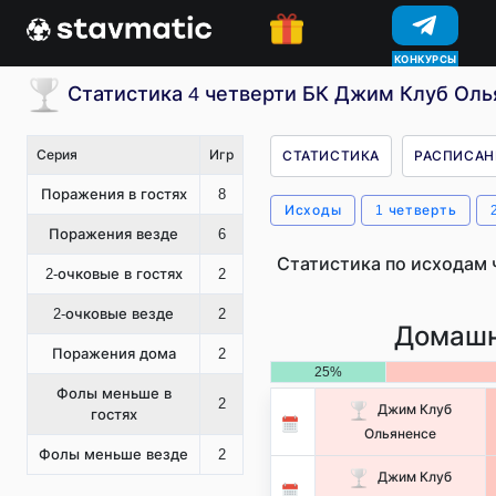
КОНКУРСЫ
Статистика 4 четверти БК Джим Клуб Оль
Серия
Игр
СТАТИСТИКА
РАСПИСАН
Поражения в гостях
8
Исходы
1 четверть
Поражения везде
6
Статистика по исходам 
2-очковые в гостях
2
2-очковые везде
2
Домашн
Поражения дома
2
25%
Фолы меньше в
2
Джим Клуб
гостях
Ольяненсе
Фолы меньше везде
2
Джим Клуб