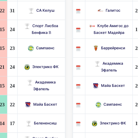
22
31
2
СА Келуш
Галитос
Спорт Лисбоа
Клубе Амигос до
15
24
1
Бенфика B
Баскет Мадейра
15
23
2
Сампаенс
Баррейренси
Академика
21
24
2
Электрико ФК
Эфапель
Академика
15
24
2
Майа Баскет
Эфапель
23
22
2
Майа Баскет
Сампаенс
14
17
1
Белененсиш
Электрико ФК