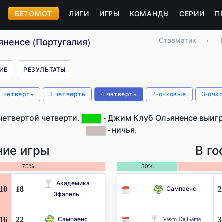
БЕТОМОТ
ЛИГИ
ИГРЫ
КОМАНДЫ
СЕРИИ
П
Ставматик
›
яненсе (Португалия)
ИЕ
РЕЗУЛЬТАТЫ
2 четверть
3 четверть
4 четверть
2-очковые
3-очк
четвертой четверти.
- Джим Клуб Ольяненсе выигр
- ничья.
ие игры
В го
75%
30%
Академика
10
18
2
Сампаенс
Эфапель
16
22
3
Сампаенс
Vasco Da Gama