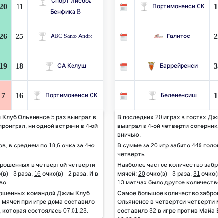
Спорт Лисбоа
20
11
1
Портимоненси СК
Бенфика B
26
25
2
ABC Santo Andre
Галитос
19
18
3
СА Келуш
Баррейренси
7
16
1
Портимоненси СК
Белененсиш
 Клуб Ольяненсе 5 раз выиграл в
В последних 20 играх в гостях Дж
проиграл, ни одной встречи в 4-ой
выиграл в 4-ой четверти соперника
вничью.
ов, в среднем по 18,6 очка за 4-ю
В сумме за 20 игр забито 449 голов
четверть.
брошенных в четвертой четверти
Наиболее частое количество заб
(в) - 3 раза,
16
очко(в) - 2 раза. И в
мячей:
20
очко(в) - 3 раза,
31
очко(в
во.
13 матчах было другое количеств
рошенных командой Джим Клуб
Самое большое количество забр
 мячей при игре дома составило
Ольяненсе в четвертой четверти м
, которая состоялась 07.01.23.
составило 32 в игре против Майа 