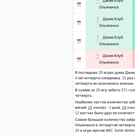
Джим Клуб
Ольяненсе
Джим Клуб
Ольяненсе
Джим Клуб
Ольяненсе
Джим Клуб
Ольяненсе
В последних 20 играх дома Джим
4-ой четверти соперника. 15 раз 
четверти не окончилось вничью.
В сумме за 20 игр забито 371 гол
четверть.
Наиболее частое количество за
мячей:
15
очко(в) - 3 раза,
19
очко
12 матчах было другое количест
Самое большое количество заб
Ольяненсе в четвертой четверти
26 в игре против ABC Santo Andre