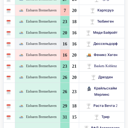
7
20
Eisbaren Bremerhaven
Карлсруэ
23
18
Eisbaren Bremerhaven
Тюбинген
20
16
Eisbaren Bremerhaven
Меди Байройт
16
16
Eisbaren Bremerhaven
Дюссельдорф
16
20
Eisbaren Bremerhaven
Феникс Хаген
23
21
Eisbaren Bremerhaven
Baskets Koblenz
26
20
Eisbaren Bremerhaven
Дрезден
Крайльсхайм
26
23
Eisbaren Bremerhaven
Мерлинс
29
18
Eisbaren Bremerhaven
Раста Вечта 2
31
15
Eisbaren Bremerhaven
Трир
ВфЛ Астростарс