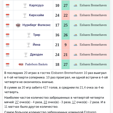
10
27
Карлсруэ
Eisbaren Bremerhaven
24
22
Кирххайм
Eisbaren Bremerhaven
17
25
Нурнберг Фалконс
Eisbaren Bremerhaven
16
26
Трир
Eisbaren Bremerhaven
21
9
Йена
Eisbaren Bremerhaven
24
21
Дрезден
Eisbaren Bremerhaven
18
27
Paderborn Baskets
Eisbaren Bremerhaven
В последних 20 играх в гостях Eisbaren Bremerhaven 10 раз выиграл
в 4-ой четверти соперника. 10 раз проиграл, ни одной встречи в 4-ой
четверти не окончилось вничью.
В сумме за 20 игр забито 427 голов, в среднем по 21,4 очка за 4-ю
четверть.
Наиболее частое количество заброшенных в четвертой четверти
мячей:
27
очко(в) - 4 раза,
22
очко(в) - 3 раза,
17
очко(в) - 2 раза. И в
11 матчах было другое количество.
Самое большое количество заброшенных командой Eisbaren