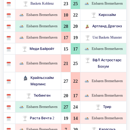
23
25
Baskets Koblenz
Eisbaren Bremerhaven
10
22
Eisbaren Bremerhaven
Кирххайм
28
20
Eisbaren Bremerhaven
Артланд Дрэгонз
17
19
Eisbaren Bremerhaven
Uni Baskets Munster
15
17
Меди Байройт
Eisbaren Bremerhaven
ВфЛ Астростарс
21
25
Eisbaren Bremerhaven
Бохум
Крайльсхайм
27
22
Eisbaren Bremerhaven
Мерлинс
20
17
Тюбинген
Eisbaren Bremerhaven
27
24
Eisbaren Bremerhaven
Трир
19
14
Раста Вечта 2
Eisbaren Bremerhaven
7
20
Eisbaren Bremerhaven
Карлсруэ