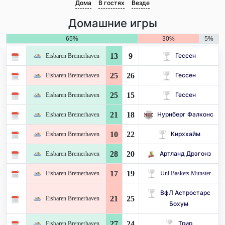
Дома
В гостях
Везде
Домашние игры
65%
30%
5%
13
9
Eisbaren Bremerhaven
Гессен
25
26
Eisbaren Bremerhaven
Гессен
25
15
Eisbaren Bremerhaven
Гессен
21
18
Eisbaren Bremerhaven
Нурнберг Фалконс
10
22
Eisbaren Bremerhaven
Кирххайм
28
20
Eisbaren Bremerhaven
Артланд Дрэгонз
17
19
Eisbaren Bremerhaven
Uni Baskets Munster
ВфЛ Астростарс
21
25
Eisbaren Bremerhaven
Бохум
27
24
Eisbaren Bremerhaven
Трир