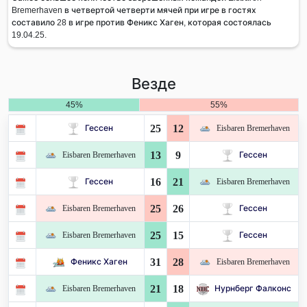
Bremerhaven в четвертой четверти мячей при игре в гостях
составило 28 в игре против Феникс Хаген, которая состоялась
19.04.25.
Везде
45%
55%
25
12
Гессен
Eisbaren Bremerhaven
13
9
Eisbaren Bremerhaven
Гессен
16
21
Гессен
Eisbaren Bremerhaven
25
26
Eisbaren Bremerhaven
Гессен
25
15
Eisbaren Bremerhaven
Гессен
31
28
Феникс Хаген
Eisbaren Bremerhaven
21
18
Eisbaren Bremerhaven
Нурнберг Фалконс