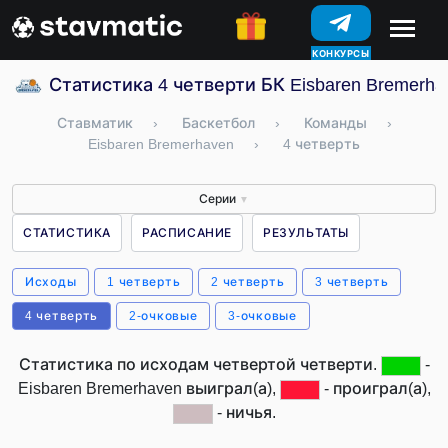
КОНКУРСЫ
Статистика 4 четверти БК Eisbaren Bremerha
Ставматик
›
Баскетбол
›
Команды
›
Eisbaren Bremerhaven
›
4 четверть
Серии
▼
СТАТИСТИКА
РАСПИСАНИЕ
РЕЗУЛЬТАТЫ
Исходы
1 четверть
2 четверть
3 четверть
4 четверть
2-очковые
3-очковые
Статистика по исходам четвертой четверти.
-
Eisbaren Bremerhaven выиграл(а),
- проиграл(а),
- ничья.