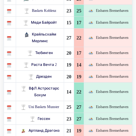
23
25
Baskets Koblenz
Eisbaren Bremerhaven
15
17
Меди Байройт
Eisbaren Bremerhaven
Крайльсхайм
27
22
Eisbaren Bremerhaven
Мерлинс
20
17
Тюбинген
Eisbaren Bremerhaven
19
14
Раста Вечта 2
Eisbaren Bremerhaven
20
19
Дрезден
Eisbaren Bremerhaven
ВфЛ Астростарс
14
22
Eisbaren Bremerhaven
Бохум
25
27
Uni Baskets Munster
Eisbaren Bremerhaven
23
27
Гессен
Eisbaren Bremerhaven
21
19
Артланд Дрэгонз
Eisbaren Bremerhaven