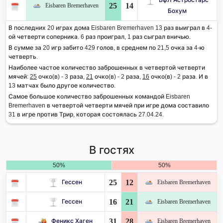
25
14
Eisbaren Bremerhaven
Бохум
В последних 20 играх дома Eisbaren Bremerhaven 13 раз выиграл в 4-
ой четверти соперника. 6 раз проиграл, 1 раз сыграл вничью.
В сумме за 20 игр забито 429 голов, в среднем по 21,5 очка за 4-ю
четверть.
Наиболее частое количество заброшенных в четвертой четверти
мячей:
25
очко(в) - 3 раза,
21
очко(в) - 2 раза,
16
очко(в) - 2 раза. И в
13 матчах было другое количество.
Самое большое количество заброшенных командой Eisbaren
Bremerhaven в четвертой четверти мячей при игре дома составило
31 в игре против Трир, которая состоялась 27.04.24.
В гостях
50%
50%
25
12
Гессен
Eisbaren Bremerhaven
16
21
Гессен
Eisbaren Bremerhaven
31
28
Феникс Хаген
Eisbaren Bremerhaven