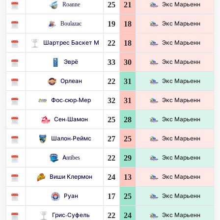
25
21
Roanne
Экс Марьенн
19
18
Boulazac
Экс Марьенн
22
18
Шартрес Баскет М
Экс Марьенн
33
30
Эврё
Экс Марьенн
22
31
Орлеан
Экс Марьенн
32
31
Фос-сюр-Мер
Экс Марьенн
25
28
Сен-Шамон
Экс Марьенн
27
25
Шалон-Реймс
Экс Марьенн
22
29
Antibes
Экс Марьенн
24
13
Виши Клермон
Экс Марьенн
17
25
Руан
Экс Марьенн
22
24
Грис-Суфель
Экс Марьенн