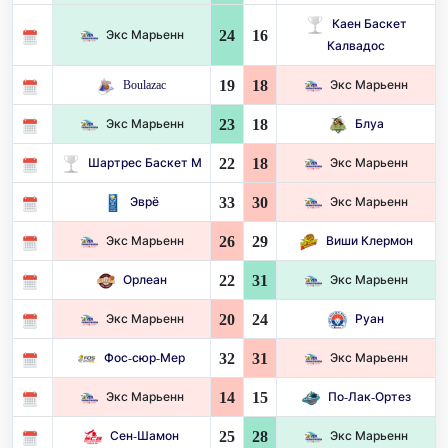
Каен Баскет
24
16
Экс Марьенн
Калвадос
19
18
Boulazac
Экс Марьенн
23
18
Экс Марьенн
Блуа
22
18
Шартрес Баскет М
Экс Марьенн
33
30
Эврё
Экс Марьенн
26
29
Экс Марьенн
Виши Клермон
22
31
Орлеан
Экс Марьенн
20
24
Экс Марьенн
Руан
32
31
Фос-сюр-Мер
Экс Марьенн
14
15
Экс Марьенн
По-Лак-Ортез
25
28
Сен-Шамон
Экс Марьенн