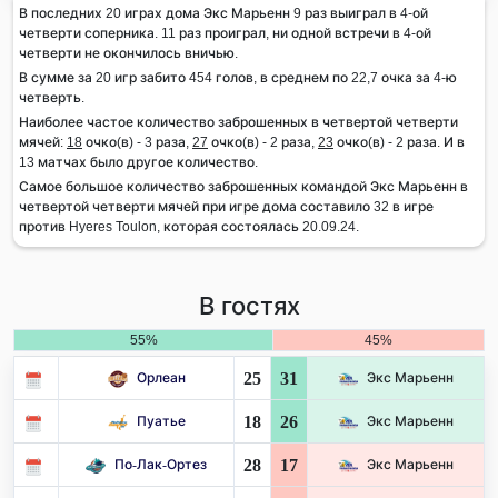
В последних 20 играх дома Экс Марьенн 9 раз выиграл в 4-ой
четверти соперника. 11 раз проиграл, ни одной встречи в 4-ой
четверти не окончилось вничью.
В сумме за 20 игр забито 454 голов, в среднем по 22,7 очка за 4-ю
четверть.
Наиболее частое количество заброшенных в четвертой четверти
мячей:
18
очко(в) - 3 раза,
27
очко(в) - 2 раза,
23
очко(в) - 2 раза. И в
13 матчах было другое количество.
Самое большое количество заброшенных командой Экс Марьенн в
четвертой четверти мячей при игре дома составило 32 в игре
против Hyeres Toulon, которая состоялась 20.09.24.
В гостях
55%
45%
25
31
Орлеан
Экс Марьенн
18
26
Пуатье
Экс Марьенн
28
17
По-Лак-Ортез
Экс Марьенн