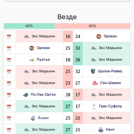
Везде
40%
60%
16
24
Экс Марьенн
Орлеан
25
31
Орлеан
Экс Марьенн
18
26
Пуатье
Экс Марьенн
25
32
Экс Марьенн
Шалон-Реймс
23
27
Экс Марьенн
Сен-Шамон
28
17
По-Лак-Ортез
Экс Марьенн
27
17
Экс Марьенн
Грис-Суфель
25
21
Roanne
Экс Марьенн
27
21
Экс Марьенн
Нант