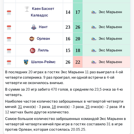
Каен Баскет
14
17
Экс Марьенн
Калвадос
23
26
Нант
Экс Марьенн
16
20
Орлеан
Экс Марьенн
15
18
Лилль
Экс Марьенн
26
22
Шалон-Реймс
Экс Марьенн
В последних 20 играх в гостях Экс Марьенн 11 раз выиграл в 4-ой
четверти соперника. 9 раз проиграл, ни одной встречи в 4-ой
четверти не окончилось вничью.
В сумме за 20 игр забито 470 голов, в среднем по 23,5 очка за 4-ю
четверть.
Наиболее частое количество заброшенных в четвертой четверти
мячей:
31
очко(в) - 3 раза,
18
очко(в) - 3 раза,
25
очко(в) - 2 раза. И в
12 матчах было другое количество.
Самое большое количество заброшенных командой Экс Марьенн в
четвертой четверти мячей при игре в гостях составило 31 в игре
против Орлеан, которая состоялась 20.05.25.