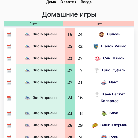
Дома
В гостях
Везде
Домашние игры
45%
55%
16
24
Экс Марьенн
Орлеан
25
32
Экс Марьенн
Шалон-Реймс
23
27
Экс Марьенн
Сен-Шамон
27
17
Экс Марьенн
Грис-Суфель
27
21
Экс Марьенн
Нант
Каен Баскет
24
16
Экс Марьенн
Калвадос
23
18
Экс Марьенн
Блуа
26
29
Экс Марьенн
Виши Клермон
20
24
Экс Марьенн
Руан