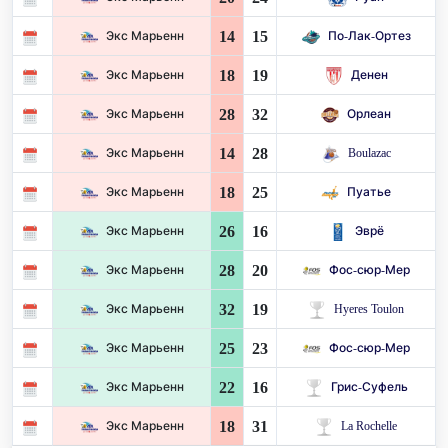
14
15
Экс Марьенн
По-Лак-Ортез
18
19
Экс Марьенн
Денен
28
32
Экс Марьенн
Орлеан
14
28
Экс Марьенн
Boulazac
18
25
Экс Марьенн
Пуатье
26
16
Экс Марьенн
Эврё
28
20
Экс Марьенн
Фос-сюр-Мер
32
19
Экс Марьенн
Hyeres Toulon
25
23
Экс Марьенн
Фос-сюр-Мер
22
16
Экс Марьенн
Грис-Суфель
18
31
Экс Марьенн
La Rochelle