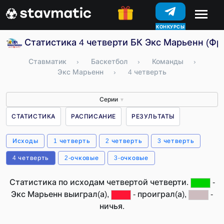
КОНКУРСЫ
Статистика 4 четверти БК Экс Марьенн (Фр
Ставматик
›
Баскетбол
›
Команды
›
Экс Марьенн
›
4 четверть
Серии
▼
СТАТИСТИКА
РАСПИСАНИЕ
РЕЗУЛЬТАТЫ
Исходы
1 четверть
2 четверть
3 четверть
4 четверть
2-очковые
3-очковые
Статистика по исходам четвертой четверти.
-
Экс Марьенн выиграл(а),
- проиграл(а),
-
ничья.