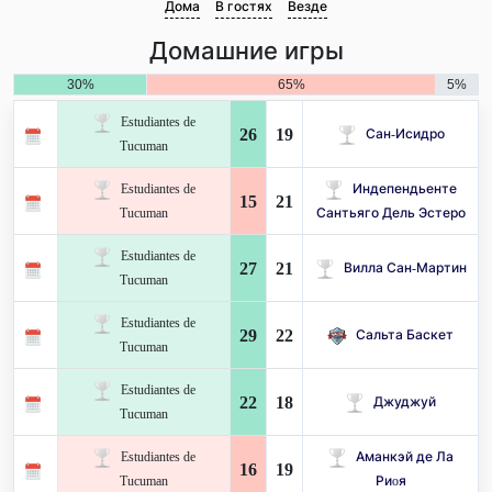
Дома
В гостях
Везде
Домашние игры
30%
65%
5%
Estudiantes de
26
19
Сан-Исидро
Tucuman
Estudiantes de
Индепендьенте
15
21
Tucuman
Сантьяго Дель Эстеро
Estudiantes de
27
21
Вилла Сан-Мартин
Tucuman
Estudiantes de
29
22
Сальта Баскет
Tucuman
Estudiantes de
22
18
Джуджуй
Tucuman
Estudiantes de
Аманкэй де Ла
16
19
Tucuman
Риoя