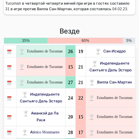
Tucuman в четвертой четверти мячей при игре в гостях составило
31 в игре против Вилла Сан-Мартин, которая состоялась 04.02.23.
Везде
35%
60%
5%
26
19
Estudiantes de Tucuman
Сан-Исидро
Индепендьенте
15
21
Estudiantes de Tucuman
Сантьяго Дель Эстеро
27
21
Estudiantes de Tucuman
Вилла Сан-Мартин
Индепендьенте
24
22
Estudiantes de Tucuman
Сантьяго Дель Эстеро
Аманкэй де Ла
20
15
Estudiantes de Tucuman
Риoя
28
17
Atletico Montmartre
Estudiantes de Tucuman