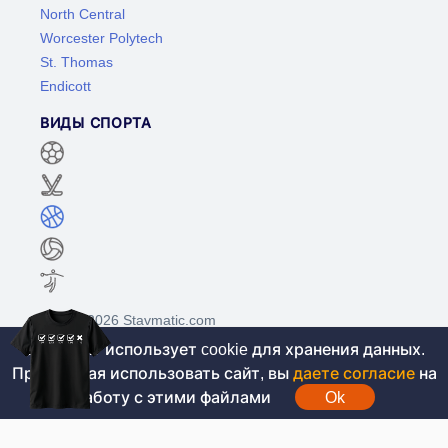
North Central
Worcester Polytech
St. Thomas
Endicott
ВИДЫ СПОРТА
©2017-2026 Stavmatic.com
Этот сайт использует cookie для хранения данных.
Продолжая использовать сайт, вы
даете согласие
на
Для лиц старше 18 лет. На сайте не
работу с этими файлами
Ok
проводятся игры на денежные средства, вся
информация носит ознакомительный характер.