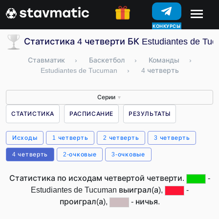
КОНКУРСЫ
Статистика 4 четверти БК Estudiantes de Tu
Ставматик
›
Баскетбол
›
Команды
›
Estudiantes de Tucuman
›
4 четверть
Серии
▼
СТАТИСТИКА
РАСПИСАНИЕ
РЕЗУЛЬТАТЫ
Исходы
1 четверть
2 четверть
3 четверть
4 четверть
2-очковые
3-очковые
Статистика по исходам четвертой четверти.
-
Estudiantes de Tucuman выиграл(а),
-
проиграл(а),
- ничья.