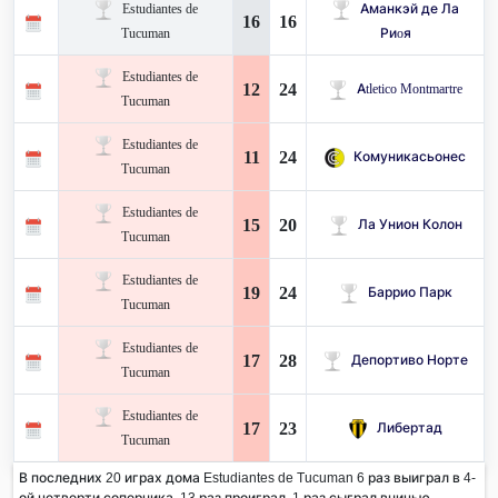
Estudiantes de
Аманкэй де Ла
16
16
Tucuman
Риoя
Estudiantes de
12
24
Atletico Montmartre
Tucuman
Estudiantes de
11
24
Комуникасьонес
Tucuman
Estudiantes de
15
20
Ла Унион Колон
Tucuman
Estudiantes de
19
24
Баррио Парк
Tucuman
Estudiantes de
17
28
Депортиво Норте
Tucuman
Estudiantes de
17
23
Либертад
Tucuman
В последних 20 играх дома Estudiantes de Tucuman 6 раз выиграл в 4-
ой четверти соперника. 13 раз проиграл, 1 раз сыграл вничью.