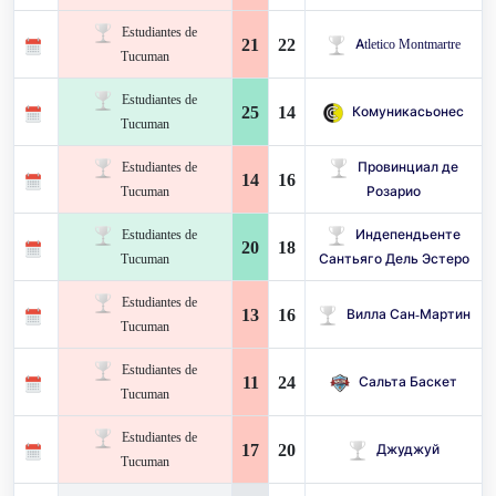
Estudiantes de
21
22
Atletico Montmartre
Tucuman
Estudiantes de
25
14
Комуникасьонес
Tucuman
Estudiantes de
Провинциал де
14
16
Tucuman
Розарио
Estudiantes de
Индепендьенте
20
18
Tucuman
Сантьяго Дель Эстеро
Estudiantes de
13
16
Вилла Сан-Мартин
Tucuman
Estudiantes de
11
24
Сальта Баскет
Tucuman
Estudiantes de
17
20
Джуджуй
Tucuman