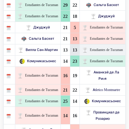
29
22
Estudiantes de Tucuman
Сальта Баскет
22
18
Estudiantes de Tucuman
Джуджуй
21
5
Джуджуй
Estudiantes de Tucuman
21
13
Сальта Баскет
Estudiantes de Tucuman
13
13
Вилла Сан-Мартин
Estudiantes de Tucuman
14
23
Комуникасьонес
Estudiantes de Tucuman
Аманкэй де Ла
16
19
Estudiantes de Tucuman
Риoя
21
22
Estudiantes de Tucuman
Atletico Montmartre
25
14
Estudiantes de Tucuman
Комуникасьонес
Провинциал де
14
16
Estudiantes de Tucuman
Розарио