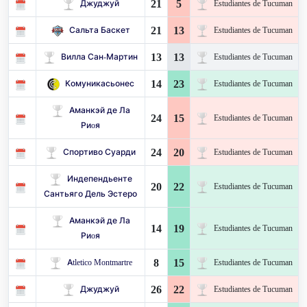
21
5
Джуджуй
Estudiantes de Tucuman
21
13
Сальта Баскет
Estudiantes de Tucuman
13
13
Вилла Сан-Мартин
Estudiantes de Tucuman
14
23
Комуникасьонес
Estudiantes de Tucuman
Аманкэй де Ла
24
15
Estudiantes de Tucuman
Риoя
24
20
Спортиво Суарди
Estudiantes de Tucuman
Индепендьенте
20
22
Estudiantes de Tucuman
Сантьяго Дель Эстеро
Аманкэй де Ла
14
19
Estudiantes de Tucuman
Риoя
8
15
Atletico Montmartre
Estudiantes de Tucuman
26
22
Джуджуй
Estudiantes de Tucuman