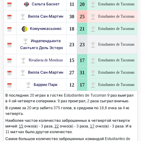
11
20
Сальта Баскет
Estudiantes de Tucuman
30
25
Вилла Сан-Мартин
Estudiantes de Tucuman
18
21
Комуникасьонес
Estudiantes de Tucuman
Индепендьенте
23
23
Estudiantes de Tucuman
Сантьяго Дель Эстеро
15
17
Rivadavia de Mendoza
Estudiantes de Tucuman
27
31
Вилла Сан-Мартин
Estudiantes de Tucuman
12
17
Баррио Парк
Estudiantes de Tucuman
В последних 20 играх в гостях Estudiantes de Tucuman 9 раз выиграл
в 4-ой четверти соперника. 9 раз проиграл, 2 раза сыграл вничью.
В сумме за 20 игр забито 375 голов, в среднем по 18,8 очка за 4-ю
четверть.
Наиболее частое количество заброшенных в четвертой четверти
мячей:
15
очко(в) - 3 раза,
22
очко(в) - 3 раза,
17
очко(в) - 3 раза. И в
11 матчах было другое количество.
Самое большое количество заброшенных командой Estudiantes de