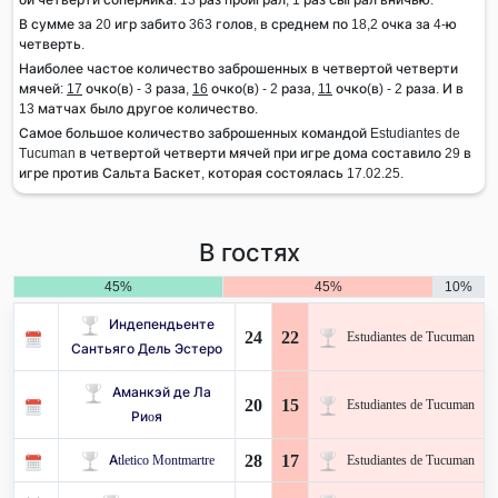
В сумме за 20 игр забито 363 голов, в среднем по 18,2 очка за 4-ю
четверть.
Наиболее частое количество заброшенных в четвертой четверти
мячей:
17
очко(в) - 3 раза,
16
очко(в) - 2 раза,
11
очко(в) - 2 раза. И в
13 матчах было другое количество.
Самое большое количество заброшенных командой Estudiantes de
Tucuman в четвертой четверти мячей при игре дома составило 29 в
игре против Сальта Баскет, которая состоялась 17.02.25.
В гостях
45%
45%
10%
Индепендьенте
24
22
Estudiantes de Tucuman
Сантьяго Дель Эстеро
Аманкэй де Ла
20
15
Estudiantes de Tucuman
Риoя
28
17
Atletico Montmartre
Estudiantes de Tucuman