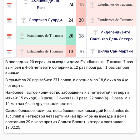
Аманкэй де Ла
24
15
Estudiantes de Tucuman
Риoя
24
20
Спортиво Суарди
Estudiantes de Tucuman
Индепендьенте
20
18
Estudiantes de Tucuman
Сантьяго Дель Эстеро
13
16
Estudiantes de Tucuman
Вилла Сан-Мартин
В последних 20 играх на выезде и дома Estudiantes de Tucuman 7 раз
выиграл в 4-ой четверти соперника. 12 раз проиграл, 1 раз сыграл
вничью.
В сумме за 20 игр забито 371 голов, в среднем по 18,6 очка за 4-ю
четверть.
Наиболее частое количество заброшенных в четвертой четверти
мячей:
15
очко(в) - 3 раза,
13
очко(в) - 3 раза,
22
очко(в) - 2 раза. И в
12 матчах было другое количество.
Самое большое количество заброшенных командой Estudiantes de
Tucuman в четвертой четверти мячей при игре на выезде и дома
составило 29 в игре против Сальта Баскет, которая состоялась
17.02.25.