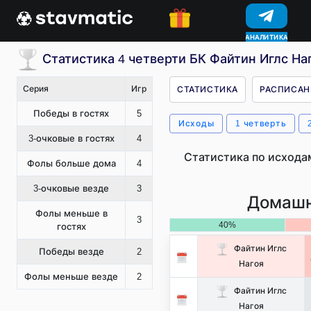
АНАЛИТИКА
КОНКУРСЫ
Статистика 4 четверти БК Файтин Иглс На
Серия
Игр
СТАТИСТИКА
РАСПИСАН
Победы в гостях
5
Исходы
1 четверть
3-очковые в гостях
4
Статистика по исхода
Фолы больше дома
4
3-очковые везде
3
Домашн
Фолы меньше в
3
40%
гостях
Файтин Иглс
Победы везде
2
Нагоя
Фолы меньше везде
2
Файтин Иглс
Нагоя