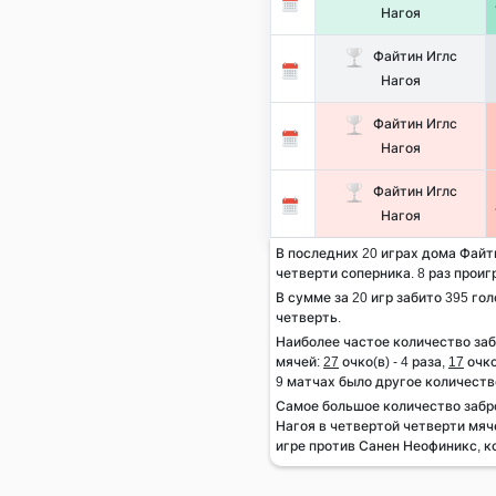
Нагоя
Файтин Иглс
Нагоя
Файтин Иглс
Нагоя
Файтин Иглс
Нагоя
В последних 20 играх дома Файти
четверти соперника. 8 раз проиг
В сумме за 20 игр забито 395 гол
четверть.
Наиболее частое количество за
мячей:
27
очко(в) - 4 раза,
17
очко
9 матчах было другое количеств
Самое большое количество заб
Нагоя в четвертой четверти мяч
игре против Санен Неофиникс, ко