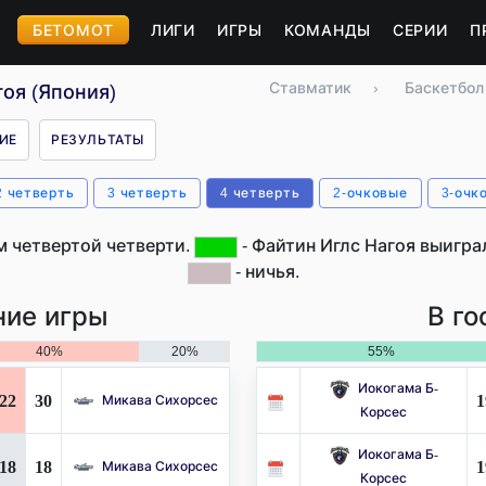
БЕТОМОТ
ЛИГИ
ИГРЫ
КОМАНДЫ
СЕРИИ
П
Ставматик
›
Баскетбол
гоя (Япония)
ИЕ
РЕЗУЛЬТАТЫ
2 четверть
3 четверть
4 четверть
2-очковые
3-очк
м четвертой четверти.
- Файтин Иглс Нагоя выиграл
- ничья.
ие игры
В го
40%
20%
55%
Иокогама Б-
22
30
1
Микава Сихорсес
Корсес
Иокогама Б-
18
18
1
Микава Сихорсес
Корсес