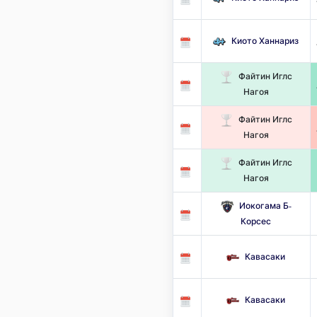
Киото Ханнариз
Файтин Иглс
Нагоя
Файтин Иглс
Нагоя
Файтин Иглс
Нагоя
Иокогама Б-
Корсес
Кавасаки
Кавасаки