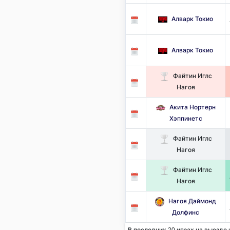
Алварк Токио
Алварк Токио
Файтин Иглс
Нагоя
Акита Нортерн
Хэппинетс
Файтин Иглс
Нагоя
Файтин Иглс
Нагоя
Нагоя Даймонд
Долфинс
В последних 20 играх на выезде 