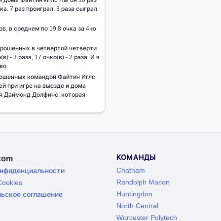
а. 7 раз проиграл, 3 раза сыграл
ов, в среднем по 19,8 очка за 4-ю
брошенных в четвертой четверти
(в) - 3 раза,
17
очко(в) - 2 раза. И в
во.
рошенных командой Файтин Иглс
ей при игре на выезде и дома
оя Даймонд Долфинс, которая
КОМАНДЫ
.com
Chatham
онфиденциальности
Randolph Macon
ookies
Huntingdon
льское соглашение
North Central
Worcester Polytech