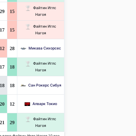
Файтин Иглс
29
15
Нагоя
Файтин Иглс
17
15
Нагоя
12
28
Микава Сихорсес
Файтин Иглс
17
18
Нагоя
18
18
Сан Рокерс Сибуя
20
12
Алварк Токио
Файтин Иглс
21
29
Нагоя
и дома Файтин Иглс Нагоя 10 раз