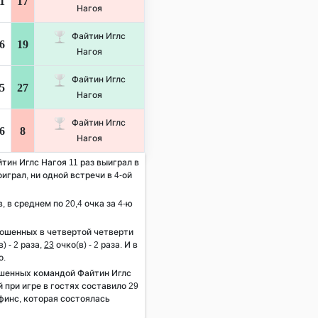
1
17
Нагоя
Файтин Иглс
6
19
Нагоя
Файтин Иглс
5
27
Нагоя
Файтин Иглс
6
8
Нагоя
йтин Иглс Нагоя 11 раз выиграл в
оиграл, ни одной встречи в 4-ой
, в среднем по 20,4 очка за 4-ю
рошенных в четвертой четверти
) - 2 раза,
23
очко(в) - 2 раза. И в
о.
шенных командой Файтин Иглс
 при игре в гостях составило 29
финс, которая состоялась