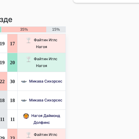
зде
35%
15%
Файтин Иглс
19
17
Нагоя
Файтин Иглс
19
20
Нагоя
22
30
Микава Сихорсес
18
18
Микава Сихорсес
Нагоя Даймонд
11
11
Долфинс
Файтин Иглс
29
23