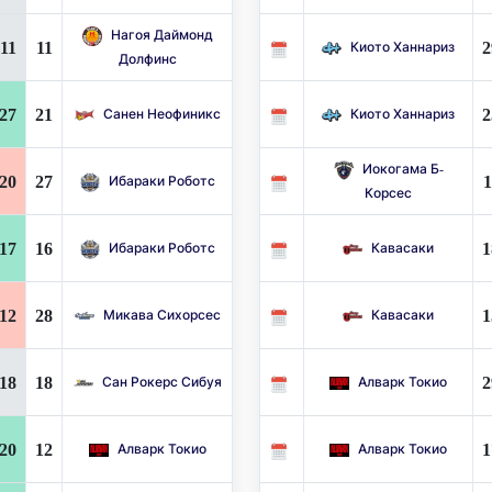
Нагоя Даймонд
11
11
2
Киото Ханнариз
Долфинс
27
21
2
Санен Неофиникс
Киото Ханнариз
Иокогама Б-
20
27
1
Ибараки Роботс
Корсес
17
16
1
Ибараки Роботс
Кавасаки
12
28
1
Микава Сихорсес
Кавасаки
18
18
2
Сан Рокерс Сибуя
Алварк Токио
20
12
1
Алварк Токио
Алварк Токио