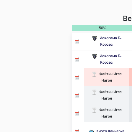
Ве
50%
Иокогама Б-
Корсес
Иокогама Б-
Корсес
Файтин Иглс
Нагоя
Файтин Иглс
Нагоя
Файтин Иглс
Нагоя
Киото Ханнариз