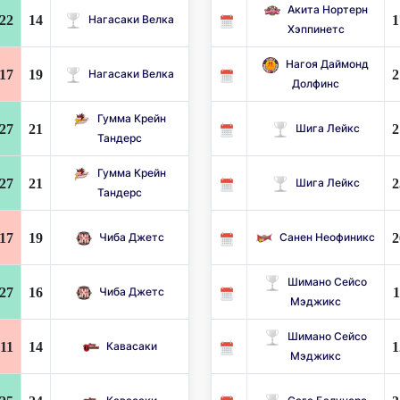
Акита Нортерн
22
14
1
Нагасаки Велка
Хэппинетс
Нагоя Даймонд
17
19
2
Нагасаки Велка
Долфинс
Гумма Крейн
27
21
2
Шига Лейкс
Тандерс
Гумма Крейн
27
21
2
Шига Лейкс
Тандерс
17
19
2
Чиба Джетс
Санен Неофиникс
Шимано Сейсо
27
16
1
Чиба Джетс
Мэджикс
Шимано Сейсо
11
14
1
Кавасаки
Мэджикс