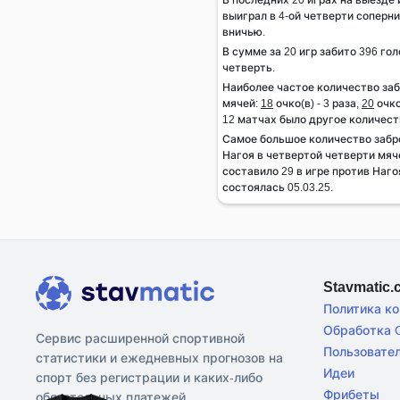
выиграл в 4-ой четверти соперник
вничью.
В сумме за 20 игр забито 396 гол
четверть.
Наиболее частое количество за
мячей:
18
очко(в) - 3 раза,
20
очко
12 матчах было другое количест
Самое большое количество заб
Нагоя в четвертой четверти мяч
составило 29 в игре против Наг
состоялась 05.03.25.
Stavmatic
Политика к
Обработка C
Сервис расширенной спортивной
Пользовате
статистики и ежедневных прогнозов на
Идеи
спорт без регистрации и каких-либо
Фрибеты
обязательных платежей.