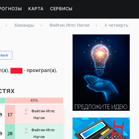
РОГНОЗЫ
КАРТА
СЕРВИСЫ
›
Команды
›
Файтин Иглс Нагоя
›
4 четверть
овые
(а),
- проиграл(а),
стях
45%
Файтин Иглс
9
17
Нагоя
Файтин Иглс
9
20
Нагоя