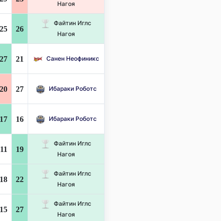
Нагоя
Файтин Иглс
25
26
Нагоя
27
21
Санен Неофиникс
20
27
Ибараки Роботс
17
16
Ибараки Роботс
Файтин Иглс
11
19
Нагоя
Файтин Иглс
18
22
Нагоя
Файтин Иглс
15
27
Нагоя