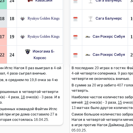
25
24
3
Кавасаки
Сага Балунерс
18
18
1
Ryukyu Golden Kings
Сага Балунерс
17
19
1
Ryukyu Golden Kings
Сан Рокерс Сибуя
Иокогама Б-
22
24
2
Сан Рокерс Сибуя
Корсес
н Иглс Нагоя 8 раз выиграл в 4-ой
В последних 20 играх в гостях Фа
рал, 4 раза сыграл вничью.
4-ой четверти соперника. 9 раз пр
четверти не окончилось вничью.
ов, в среднем по 19,8 очка за 4-ю
В сумме за 20 игр забито 407 голов
четверть.
брошенных в четвертой четверти
(в) - 4 раза,
18
очко(в) - 3 раза. И в
Наиболее частое количество заб
о.
мячей:
18
очко(в) - 3 раза,
15
очко(в
13 матчах было другое количеств
рошенных командой Файтин Иглс
ей при игре дома составило 27 в
Самое большое количество забро
торая состоялась 16.04.25.
Нагоя в четвертой четверти мячей
в игре против Нагоя Даймонд Дол
05.03.25.