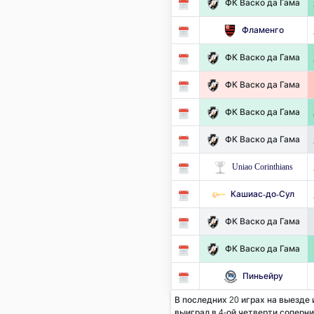
ФК Васко да Гама
Фламенго
ФК Васко да Гама
ФК Васко да Гама
ФК Васко да Гама
ФК Васко да Гама
Uniao Corinthians
Кашиас-до-Сул
ФК Васко да Гама
ФК Васко да Гама
Пиньейру
В последних 20 играх на выезде 
выиграл в 4-ой четверти соперник