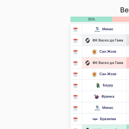
Ве
35%
Минас
ФК Васко да Гама
Сан-Жозе
ФК Васко да Гама
Сан-Жозе
Бауру
Франка
Минас
Бразилиа