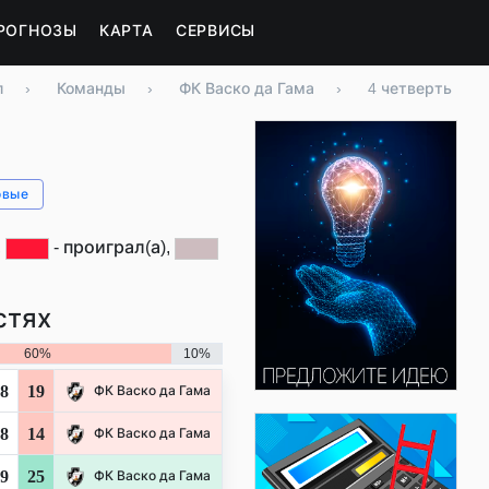
РОГНОЗЫ
КАРТА
СЕРВИСЫ
л
›
Команды
›
ФК Васко да Гама
›
4 четверть
овые
,
- проиграл(а),
стях
60%
10%
8
19
ФК Васко да Гама
8
14
ФК Васко да Гама
9
25
ФК Васко да Гама