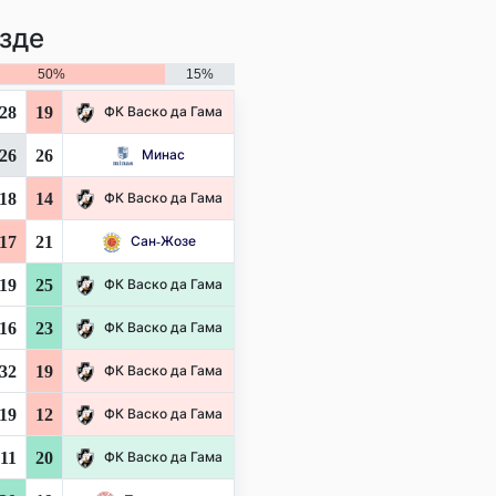
зде
50%
15%
28
19
ФК Васко да Гама
26
26
Минас
18
14
ФК Васко да Гама
17
21
Сан-Жозе
19
25
ФК Васко да Гама
16
23
ФК Васко да Гама
32
19
ФК Васко да Гама
19
12
ФК Васко да Гама
11
20
ФК Васко да Гама