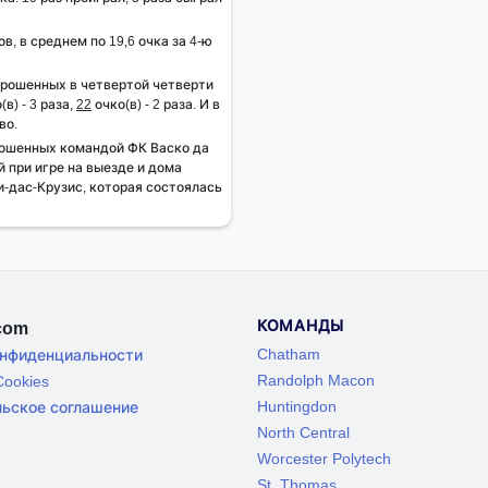
ов, в среднем по 19,6 очка за 4-ю
брошенных в четвертой четверти
(в) - 3 раза,
22
очко(в) - 2 раза. И в
во.
ошенных командой ФК Васко да
й при игре на выезде и дома
и-дас-Крузис, которая состоялась
КОМАНДЫ
.com
Chatham
онфиденциальности
Randolph Macon
ookies
Huntingdon
льское соглашение
North Central
Worcester Polytech
St. Thomas