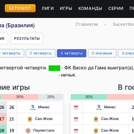
БЕТОМОТ
ЛИГИ
ИГРЫ
КОМАНДЫ
СЕРИИ
П
Ставматик
›
Баскетбо
а (Бразилия)
ИЕ
РЕЗУЛЬТАТЫ
2 четверть
3 четверть
4 четверть
2-очковые
3-очк
четвертой четверти.
- ФК Васко да Гама выиграл(а)
- ничья.
ие игры
В го
30%
20%
30%
26
26
2
Минас
Минас
17
21
1
Сан-Жозе
Сан-Жозе
20
19
1
Паулистано
Сан-Жозе