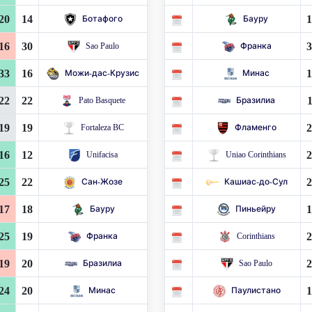
20
14
1
Ботафого
Бауру
16
30
3
Sao Paulo
Франка
33
16
1
Можи-дас-Крузис
Минас
22
22
1
Pato Basquete
Бразилиа
19
19
2
Fortaleza BC
Фламенго
16
12
2
Unifacisa
Uniao Corinthians
25
22
2
Сан-Жозе
Кашиас-до-Сул
17
18
1
Бауру
Пиньейру
25
19
2
Франка
Corinthians
19
20
2
Бразилиа
Sao Paulo
24
20
1
Минас
Паулистано