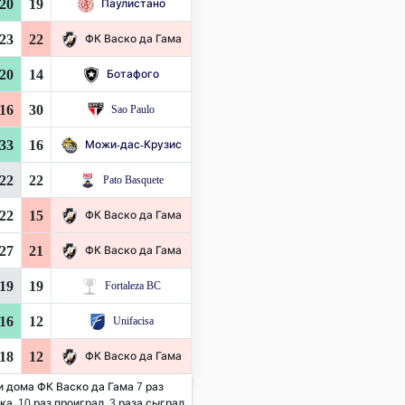
20
19
Паулистано
23
22
ФК Васко да Гама
20
14
Ботафого
16
30
Sao Paulo
33
16
Можи-дас-Крузис
22
22
Pato Basquete
22
15
ФК Васко да Гама
27
21
ФК Васко да Гама
19
19
Fortaleza BC
16
12
Unifacisa
18
12
ФК Васко да Гама
и дома ФК Васко да Гама 7 раз
а. 10 раз проиграл, 3 раза сыграл