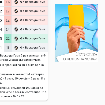
0
16
ФК Васко да Гама
2
17
ФК Васко да Гама
5
12
ФК Васко да Гама
4
14
ФК Васко да Гама
5
22
ФК Васко да Гама
1
11
ФК Васко да Гама
Васко да Гама 6 раз выиграл в 4-
играл, 2 раза сыграл вничью.
, в среднем по 18,4 очка за 4-ю
рошенных в четвертой четверти
) - 3 раза,
19
очко(в) - 2 раза. И в
о.
шенных командой ФК Васко да
при игре в гостях составило 32 в
стоялась 07.12.24.