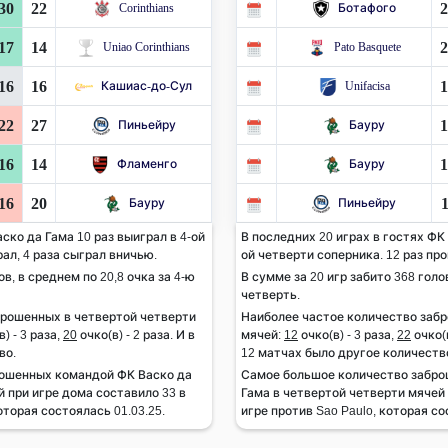
30
22
2
Corinthians
Ботафого
17
14
2
Uniao Corinthians
Pato Basquete
16
16
1
Кашиас-до-Сул
Unifacisa
22
27
1
Пиньейру
Бауру
16
14
1
Фламенго
Бауру
16
20
1
Бауру
Пиньейру
ско да Гама 10 раз выиграл в 4-ой
В последних 20 играх в гостях ФК 
рал, 4 раза сыграл вничью.
ой четверти соперника. 12 раз про
ов, в среднем по 20,8 очка за 4-ю
В сумме за 20 игр забито 368 голов
четверть.
брошенных в четвертой четверти
Наиболее частое количество заб
) - 3 раза,
20
очко(в) - 2 раза. И в
мячей:
12
очко(в) - 3 раза,
22
очко(в
во.
12 матчах было другое количеств
ошенных командой ФК Васко да
Самое большое количество забро
 при игре дома составило 33 в
Гама в четвертой четверти мячей 
торая состоялась 01.03.25.
игре против Sao Paulo, которая со