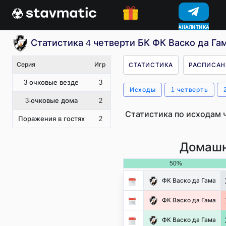
АНАЛИТИКА
КОНКУРСЫ
Статистика 4 четверти БК ФК Васко да Гам
Серия
Игр
СТАТИСТИКА
РАСПИСАН
3-очковые везде
3
Исходы
1 четверть
3-очковые дома
2
Статистика по исходам 
Поражения в гостях
2
Домашн
50%
ФК Васко да Гама
ФК Васко да Гама
ФК Васко да Гама