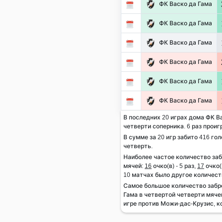
ФК Васко да Гама
ФК Васко да Гама
ФК Васко да Гама
ФК Васко да Гама
ФК Васко да Гама
ФК Васко да Гама
В последних 20 играх дома ФК Ва
четверти соперника. 6 раз проиг
В сумме за 20 игр забито 416 гол
четверть.
Наиболее частое количество за
мячей:
16
очко(в) - 5 раз,
17
очко(в
10 матчах было другое количест
Самое большое количество забр
Гама в четвертой четверти мячей
игре против Можи-дас-Крузис, ко