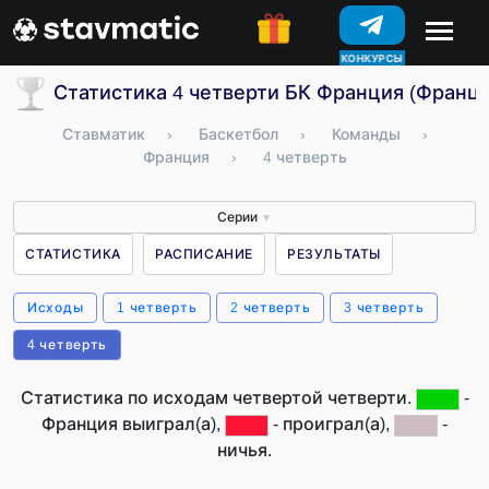
КОНКУРСЫ
Статистика 4 четверти БК Франция (Франци
Ставматик
›
Баскетбол
›
Команды
›
Франция
›
4 четверть
Серии
▼
СТАТИСТИКА
РАСПИСАНИЕ
РЕЗУЛЬТАТЫ
Исходы
1 четверть
2 четверть
3 четверть
4 четверть
Статистика по исходам четвертой четверти.
-
Франция выиграл(а),
- проиграл(а),
-
ничья.