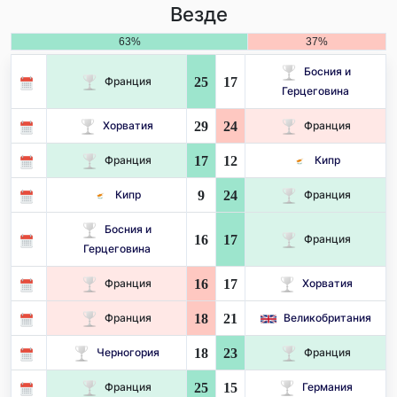
Везде
63%
37%
Босния и
25
17
Франция
Герцеговина
29
24
Хорватия
Франция
17
12
Франция
Кипр
9
24
Кипр
Франция
Босния и
16
17
Франция
Герцеговина
16
17
Франция
Хорватия
18
21
Франция
Великобритания
18
23
Черногория
Франция
25
15
Франция
Германия