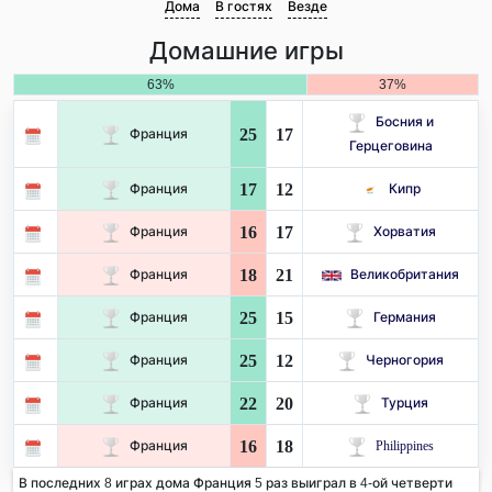
Дома
В гостях
Везде
Домашние игры
63%
37%
Босния и
25
17
Франция
Герцеговина
17
12
Франция
Кипр
16
17
Франция
Хорватия
18
21
Франция
Великобритания
25
15
Франция
Германия
25
12
Франция
Черногория
22
20
Франция
Турция
16
18
Франция
Philippines
В последних 8 играх дома Франция 5 раз выиграл в 4-ой четверти