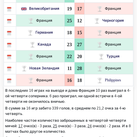
19
17
Великобритания
Франция
25
12
Франция
Черногория
18
15
Германия
Франция
23
27
Канада
Франция
22
20
Франция
Турция
11
28
Новая Зеландия
Франция
16
18
Франция
Philippines
В последних 16 играх на выезде и дома Франция 10 раз выиграл в 4-
ой четверти соперника. 6 раз проиграл, ни одной встречи в 4-ой
четверти не окончилось вничью.
В сумме за 16 игр забито 339 голов, в среднем по 21,2 очка за 4-ю
четверть.
Наиболее частое количество заброшенных в четвертой четверти
мячей:
17
очко(в) - 3 раза,
25
очко(в) - 3 раза,
24
очко(в) - 2 раза. И в 8
матчах было другое количество.