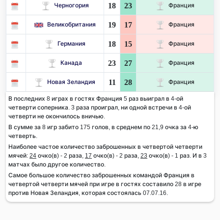
18
23
Черногория
Франция
19
17
Великобритания
Франция
18
15
Германия
Франция
23
27
Канада
Франция
11
28
Новая Зеландия
Франция
В последних 8 играх в гостях Франция 5 раз выиграл в 4-ой
четверти соперника. 3 раза проиграл, ни одной встречи в 4-ой
четверти не окончилось вничью.
В сумме за 8 игр забито 175 голов, в среднем по 21,9 очка за 4-ю
четверть.
Наиболее частое количество заброшенных в четвертой четверти
мячей:
24
очко(в) - 2 раза,
17
очко(в) - 2 раза,
23
очко(в) - 1 раз. И в 3
матчах было другое количество.
Самое большое количество заброшенных командой Франция в
четвертой четверти мячей при игре в гостях составило 28 в игре
против Новая Зеландия, которая состоялась 07.07.16.