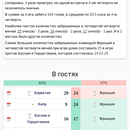
соперника. 3 раза проиграл, ни одной встречи в 4-ой четверти не
окончилось вничью.
В сумме за 8 игр забито 164 голов, в среднем по 20,5 очка за 4-ю
четверть.
Наиболее частое количество заброшенных в четвертой четверти
мячей:
25
очко(в) - 3 раза,
16
очко(в) - 2 раза,
17
очко(в) - 1 раз. И в 2
матчах было другое количество.
Самое большое количество заброшенных командой Франция в
четвертой четверти мячей при игре дома составило 25 в игре
против Босния и Герцеговина, которая состоялась 24.02.25.
В гостях
63%
37%
29
24
Хорватия
Франция
9
24
Кипр
Франция
Босния и
16
17
Франция
Герцеговина