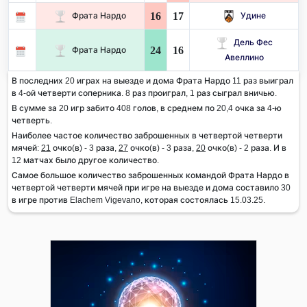
16
17
Фрата Нардо
Удине
Дель Фес
24
16
Фрата Нардо
Авеллино
В последних 20 играх на выезде и дома Фрата Нардо 11 раз выиграл
в 4-ой четверти соперника. 8 раз проиграл, 1 раз сыграл вничью.
В сумме за 20 игр забито 408 голов, в среднем по 20,4 очка за 4-ю
четверть.
Наиболее частое количество заброшенных в четвертой четверти
мячей:
21
очко(в) - 3 раза,
27
очко(в) - 3 раза,
20
очко(в) - 2 раза. И в
12 матчах было другое количество.
Самое большое количество заброшенных командой Фрата Нардо в
четвертой четверти мячей при игре на выезде и дома составило 30
в игре против Elachem Vigevano, которая состоялась 15.03.25.