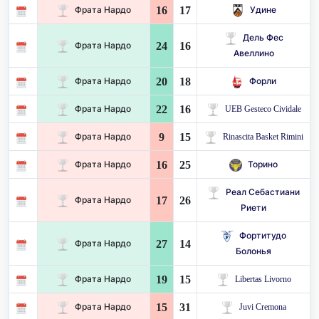
16
17
Фрата Нардо
Удине
Дель Фес
24
16
Фрата Нардо
Авеллино
20
18
Фрата Нардо
Форли
22
16
Фрата Нардо
UEB Gesteco Cividale
9
15
Фрата Нардо
Rinascita Basket Rimini
16
25
Фрата Нардо
Торино
Реал Себастиани
17
26
Фрата Нардо
Риети
Фортитудо
27
14
Фрата Нардо
Болонья
19
15
Фрата Нардо
Libertas Livorno
15
31
Фрата Нардо
Juvi Cremona