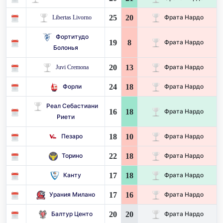
25
20
Libertas Livorno
Фрата Нардо
Фортитудо
19
8
Фрата Нардо
Болонья
20
13
Juvi Cremona
Фрата Нардо
24
18
Форли
Фрата Нардо
Реал Себастиани
16
18
Фрата Нардо
Риети
18
10
Пезаро
Фрата Нардо
22
18
Торино
Фрата Нардо
17
18
Канту
Фрата Нардо
17
16
Урания Милано
Фрата Нардо
20
20
Балтур Центо
Фрата Нардо