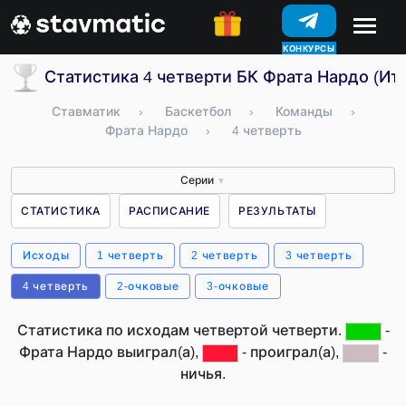
КОНКУРСЫ
Статистика 4 четверти БК Фрата Нардо (Ит
Ставматик
›
Баскетбол
›
Команды
›
Фрата Нардо
›
4 четверть
Серии
▼
СТАТИСТИКА
РАСПИСАНИЕ
РЕЗУЛЬТАТЫ
Исходы
1 четверть
2 четверть
3 четверть
4 четверть
2-очковые
3-очковые
Статистика по исходам четвертой четверти.
-
Фрата Нардо выиграл(а),
- проиграл(а),
-
ничья.