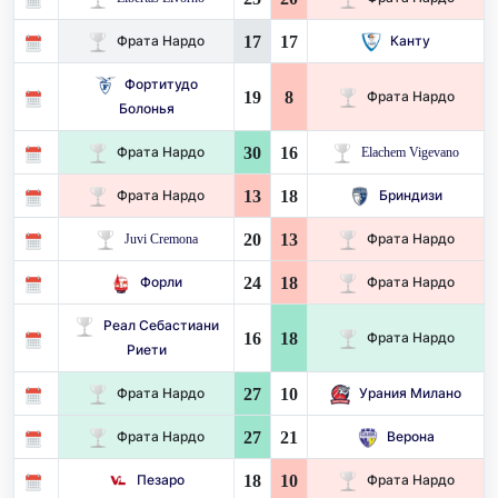
17
17
Фрата Нардо
Канту
Фортитудо
19
8
Фрата Нардо
Болонья
30
16
Фрата Нардо
Elachem Vigevano
13
18
Фрата Нардо
Бриндизи
20
13
Juvi Cremona
Фрата Нардо
24
18
Форли
Фрата Нардо
Реал Себастиани
16
18
Фрата Нардо
Риети
27
10
Фрата Нардо
Урания Милано
27
21
Фрата Нардо
Верона
18
10
Пезаро
Фрата Нардо