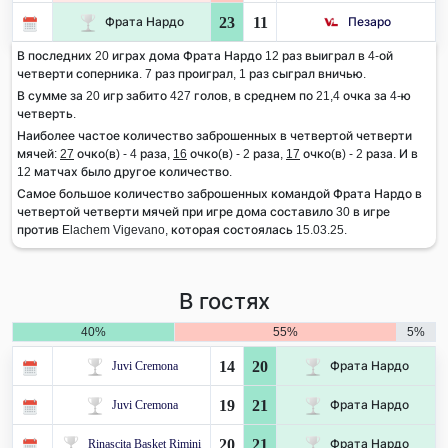
23
11
Фрата Нардо
Пезаро
В последних 20 играх дома Фрата Нардо 12 раз выиграл в 4-ой
четверти соперника. 7 раз проиграл, 1 раз сыграл вничью.
В сумме за 20 игр забито 427 голов, в среднем по 21,4 очка за 4-ю
четверть.
Наиболее частое количество заброшенных в четвертой четверти
мячей:
27
очко(в) - 4 раза,
16
очко(в) - 2 раза,
17
очко(в) - 2 раза. И в
12 матчах было другое количество.
Самое большое количество заброшенных командой Фрата Нардо в
четвертой четверти мячей при игре дома составило 30 в игре
против Elachem Vigevano, которая состоялась 15.03.25.
В гостях
40%
55%
5%
14
20
Juvi Cremona
Фрата Нардо
19
21
Juvi Cremona
Фрата Нардо
20
21
Rinascita Basket Rimini
Фрата Нардо