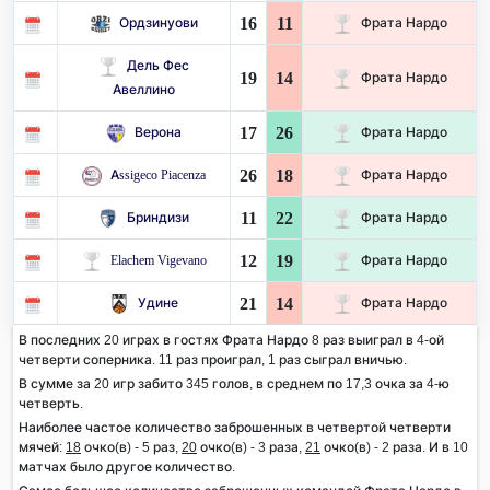
16
11
Ордзинуови
Фрата Нардо
Дель Фес
19
14
Фрата Нардо
Авеллино
17
26
Верона
Фрата Нардо
26
18
Assigeco Piacenza
Фрата Нардо
11
22
Бриндизи
Фрата Нардо
12
19
Elachem Vigevano
Фрата Нардо
21
14
Удине
Фрата Нардо
В последних 20 играх в гостях Фрата Нардо 8 раз выиграл в 4-ой
четверти соперника. 11 раз проиграл, 1 раз сыграл вничью.
В сумме за 20 игр забито 345 голов, в среднем по 17,3 очка за 4-ю
четверть.
Наиболее частое количество заброшенных в четвертой четверти
мячей:
18
очко(в) - 5 раз,
20
очко(в) - 3 раза,
21
очко(в) - 2 раза. И в 10
матчах было другое количество.