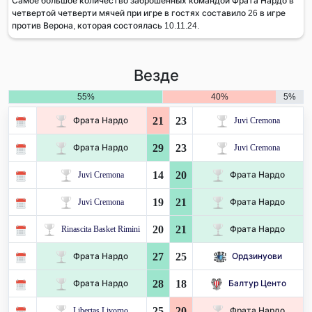
Самое большое количество заброшенных командой Фрата Нардо в
четвертой четверти мячей при игре в гостях составило 26 в игре
против Верона, которая состоялась 10.11.24.
Везде
55%
40%
5%
21
23
Фрата Нардо
Juvi Cremona
29
23
Фрата Нардо
Juvi Cremona
14
20
Juvi Cremona
Фрата Нардо
19
21
Juvi Cremona
Фрата Нардо
20
21
Rinascita Basket Rimini
Фрата Нардо
27
25
Фрата Нардо
Ордзинуови
28
18
Фрата Нардо
Балтур Центо
25
20
Libertas Livorno
Фрата Нардо