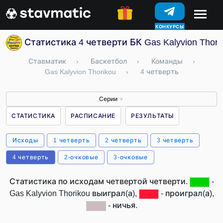
КОНКУРСЫ
Статистика 4 четверти БК Gas Kalyvion Thori
Ставматик
›
Баскетбол
›
Команды
›
Gas Kalyvion Thorikou
›
4 четверть
Серии
▼
СТАТИСТИКА
РАСПИСАНИЕ
РЕЗУЛЬТАТЫ
Исходы
1 четверть
2 четверть
3 четверть
4 четверть
2-очковые
3-очковые
Статистика по исходам четвертой четверти.
-
Gas Kalyvion Thorikou выиграл(а),
- проиграл(а),
- ничья.