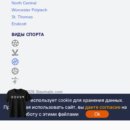
North Central
Worcester Polytech
St. Thomas
Endicott
ВИДЫ СПОРТА
©2017-2026 Stavmatic.com
Этот сайт использует cookie для хранения данных.
Продолжая использовать сайт, вы
даете согласие
на
Для лиц старше 18 лет. На сайте не
работу с этими файлами
Ok
проводятся игры на денежные средства, вся
информация носит ознакомительный характер.