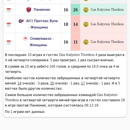
16
26
Панионис
Gas Kalyvion Thorikou
AEO Протеас Вула
18
14
Gas Kalyvion Thorikou
- Женщины
Олимпиакос -
16
11
Gas Kalyvion Thorikou
Женщины
В последних 10 играх в гостях Gas Kalyvion Thorikou 4 раза выиграл в
4-ой четверти соперника. 5 раз проиграл, 1 раз сыграл вничью.
В сумме за 10 игр забито 166 голов, в среднем по 16,6 очка за 4-ю
четверть.
Наиболее частое количество заброшенных в четвертой четверти
мячей:
14
очко(в) - 3 раза,
20
очко(в) - 1 раз,
17
очко(в) - 1 раз. И в 5
матчах было другое количество.
Самое большое количество заброшенных командой Gas Kalyvion
Thorikou в четвертой четверти мячей при игре в гостях составило 26
в игре против Панионис, которая состоялась 08.12.18.
По 1 играм нет данных.