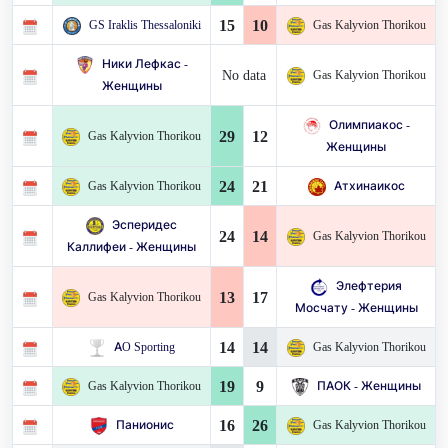
15
10
GS Iraklis Thessaloniki
Gas Kalyvion Thorikou
Ники Лефкас -
No data
Gas Kalyvion Thorikou
Женщины
Олимпиакос -
29
12
Gas Kalyvion Thorikou
Женщины
24
21
Gas Kalyvion Thorikou
Атхинаикос
Эсперидес
24
14
Gas Kalyvion Thorikou
Каллифеи - Женщины
Элефтерия
13
17
Gas Kalyvion Thorikou
Мосчату - Женщины
14
14
AO Sporting
Gas Kalyvion Thorikou
19
9
Gas Kalyvion Thorikou
ПАОК - Женщины
16
26
Панионис
Gas Kalyvion Thorikou