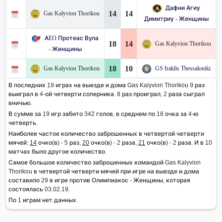
Дафни Агиу
14
14
Gas Kalyvion Thorikou
Димитриу - Женщины
AEO Протеас Вула
18
14
Gas Kalyvion Thorikou
- Женщины
18
10
Gas Kalyvion Thorikou
GS Iraklis Thessaloniki
В последних 19 играх на выезде и дома Gas Kalyvion Thorikou 9 раз
выиграл в 4-ой четверти соперника. 8 раз проиграл, 2 раза сыграл
вничью.
В сумме за 19 игр забито 342 голов, в среднем по 18 очка за 4-ю
четверть.
Наиболее частое количество заброшенных в четвертой четверти
мячей:
14
очко(в) - 5 раз,
20
очко(в) - 2 раза,
21
очко(в) - 2 раза. И в 10
матчах было другое количество.
Самое большое количество заброшенных командой Gas Kalyvion
Thorikou в четвертой четверти мячей при игре на выезде и дома
составило 29 в игре против Олимпиакос - Женщины, которая
состоялась 03.02.19.
По 1 играм нет данных.