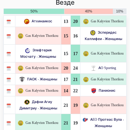
Везде
50%
40%
10%
13
20
Атхинаикос
Gas Kalyvion Thorikou
Эсперидес
15
16
Gas Kalyvion Thorikou
Каллифеи - Женщины
Элефтерия
15
17
Gas Kalyvion Thorikou
Мосчату - Женщины
20
24
Gas Kalyvion Thorikou
AO Sporting
17
21
ПАОК - Женщины
Gas Kalyvion Thorikou
14
22
Gas Kalyvion Thorikou
Панионис
Дафни Агиу
21
19
Gas Kalyvion Thorikou
Димитриу - Женщины
AEO Протеас Вула -
21
19
Gas Kalyvion Thorikou
Женщины