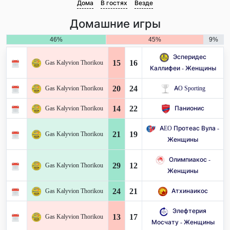
Дома
В гостях
Везде
Домашние игры
46%
45%
9%
Эсперидес
15
16
Gas Kalyvion Thorikou
Каллифеи - Женщины
20
24
Gas Kalyvion Thorikou
AO Sporting
14
22
Gas Kalyvion Thorikou
Панионис
AEO Протеас Вула -
21
19
Gas Kalyvion Thorikou
Женщины
Олимпиакос -
29
12
Gas Kalyvion Thorikou
Женщины
24
21
Gas Kalyvion Thorikou
Атхинаикос
Элефтерия
13
17
Gas Kalyvion Thorikou
Мосчату - Женщины