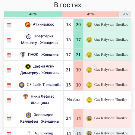
В гостях
46%
45%
9%
13
20
Атхинаикос
Gas Kalyvion Thorikou
Элефтерия
15
17
Gas Kalyvion Thorikou
Мосчату - Женщины
17
21
ПАОК - Женщины
Gas Kalyvion Thorikou
Дафни Агиу
21
19
Gas Kalyvion Thorikou
Димитриу - Женщины
15
10
GS Iraklis Thessaloniki
Gas Kalyvion Thorikou
Ники Лефкас -
No data
Gas Kalyvion Thorikou
Женщины
Эсперидес
24
14
Gas Kalyvion Thorikou
Каллифеи - Женщины
14
14
AO Sporting
Gas Kalyvion Thorikou