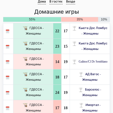
Дома
В гостях
Везде
Домашние игры
55%
35%
10%
ГДЕССА -
Кьюта Дос Ломбус
22
17
Женщины
- Женщины
ГДЕССА -
Кьюта Дос Ломбус
23
15
Женщины
- Женщины
ГДЕССА -
14
19
Galitos/Cl Dr Semblano
Женщины
ГДЕССА -
АД Вагос -
18
17
Женщины
Женщины
ГДЕССА -
Барселос -
24
19
Женщины
Женщины
ГДЕССА -
Имортал -
17
18
Женщины
Женщины