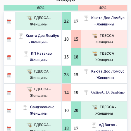
60%
40%
ГДЕССА -
Кьюта Дос Ломбус
22
17
Женщины
- Женщины
Кьюта Дос Ломбус
ГДЕССА -
18
15
- Женщины
Женщины
КП Натакао -
ГДЕССА -
15
18
Женщины
Женщины
ГДЕССА -
Кьюта Дос Ломбус
23
15
Женщины
- Женщины
ГДЕССА -
14
19
Galitos/Cl Dr Semblano
Женщины
Санджоаненс
ГДЕССА -
10
20
Женщины
Женщины
ГДЕССА -
АД Вагос -
18
17