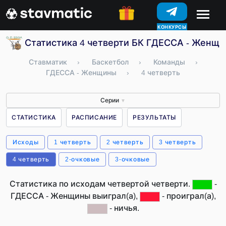
ПРОГНОЗЫ
КОНКУРСЫ
Статистика 4 четверти БК ГДЕССА - Женщи
Ставматик
›
Баскетбол
›
Команды
›
ГДЕССА - Женщины
›
4 четверть
Серии
▼
СТАТИСТИКА
РАСПИСАНИЕ
РЕЗУЛЬТАТЫ
Исходы
1 четверть
2 четверть
3 четверть
4 четверть
2-очковые
3-очковые
Статистика по исходам четвертой четверти.
-
ГДЕССА - Женщины выиграл(а),
- проиграл(а),
- ничья.