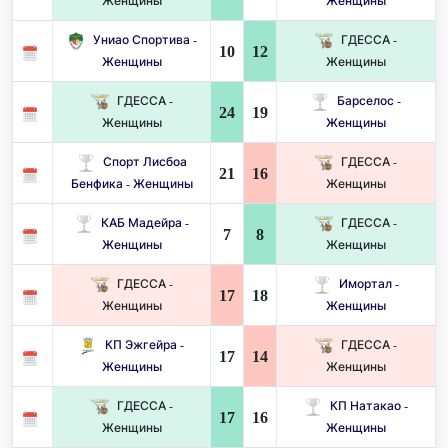
Женщины
Женщины
Униао Спортива -
ГДЕССА -
10
12
Женщины
Женщины
ГДЕССА -
Барселос -
24
19
Женщины
Женщины
Спорт Лисбоа
ГДЕССА -
21
16
Бенфика - Женщины
Женщины
КАБ Мадейра -
ГДЕССА -
7
8
Женщины
Женщины
ГДЕССА -
Имортал -
17
18
Женщины
Женщины
КП Эжгейра -
ГДЕССА -
17
14
Женщины
Женщины
ГДЕССА -
КП Натакао -
17
16
Женщины
Женщины