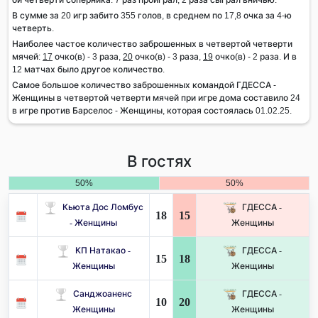
В сумме за 20 игр забито 355 голов, в среднем по 17,8 очка за 4-ю
четверть.
Наиболее частое количество заброшенных в четвертой четверти
мячей:
17
очко(в) - 3 раза,
20
очко(в) - 3 раза,
19
очко(в) - 2 раза. И в
12 матчах было другое количество.
Самое большое количество заброшенных командой ГДЕССА -
Женщины в четвертой четверти мячей при игре дома составило 24
в игре против Барселос - Женщины, которая состоялась 01.02.25.
В гостях
50%
50%
Кьюта Дос Ломбус
ГДЕССА -
18
15
- Женщины
Женщины
КП Натакао -
ГДЕССА -
15
18
Женщины
Женщины
Санджоаненс
ГДЕССА -
10
20
Женщины
Женщины