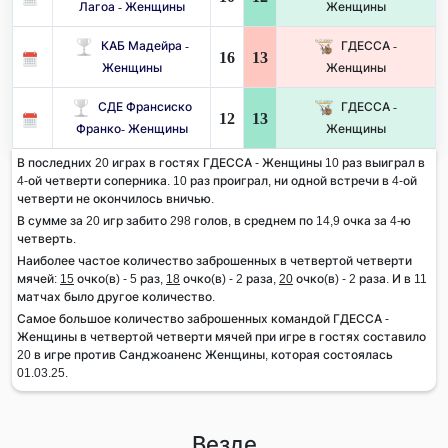
Лагоа - Женщины
Женщины
КАБ Мадейра -
ГДЕССА -
16
13
Женщины
Женщины
СДЕ Франсиско
ГДЕССА -
12
13
Франко- Женщины
Женщины
В последних 20 играх в гостях ГДЕССА - Женщины 10 раз выиграл в
4-ой четверти соперника. 10 раз проиграл, ни одной встречи в 4-ой
четверти не окончилось вничью.
В сумме за 20 игр забито 298 голов, в среднем по 14,9 очка за 4-ю
четверть.
Наиболее частое количество заброшенных в четвертой четверти
мячей:
15
очко(в) - 5 раз,
18
очко(в) - 2 раза,
20
очко(в) - 2 раза. И в 11
матчах было другое количество.
Самое большое количество заброшенных командой ГДЕССА -
Женщины в четвертой четверти мячей при игре в гостях составило
20 в игре против Санджоаненс Женщины, которая состоялась
01.03.25.
Везде