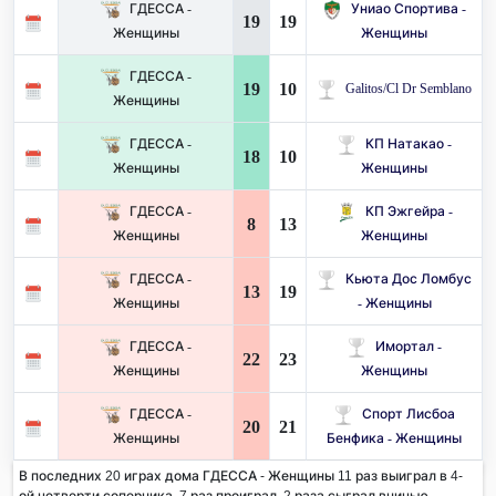
ГДЕССА -
Униао Спортива -
19
19
Женщины
Женщины
ГДЕССА -
19
10
Galitos/Cl Dr Semblano
Женщины
ГДЕССА -
КП Натакао -
18
10
Женщины
Женщины
ГДЕССА -
КП Эжгейра -
8
13
Женщины
Женщины
ГДЕССА -
Кьюта Дос Ломбус
13
19
Женщины
- Женщины
ГДЕССА -
Имортал -
22
23
Женщины
Женщины
ГДЕССА -
Спорт Лисбоа
20
21
Женщины
Бенфика - Женщины
В последних 20 играх дома ГДЕССА - Женщины 11 раз выиграл в 4-
ой четверти соперника. 7 раз проиграл, 2 раза сыграл вничью.