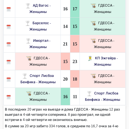
АД Вагос -
ГДЕССА -
16
17
Женщины
Женщины
Барселос -
ГДЕССА -
14
15
Женщины
Женщины
Имортал -
ГДЕССА -
21
15
Женщины
Женщины
ГДЕССА -
КП Эжгейра -
15
23
Женщины
Женщины
Спорт Лисбоа
ГДЕССА -
20
18
Бенфика - Женщины
Женщины
ГДЕССА -
Спорт Лисбоа
16
11
Женщины
Бенфика - Женщины
В последних 20 играх на выезде и дома ГДЕССА - Женщины 12 раз
выиграл в 4-ой четверти соперника. 8 раз проиграл, ни одной
встречи в 4-ой четверти не окончилось вничью.
В сумме за 20 игр забито 334 голов, в среднем по 16,7 очка за 4-ю