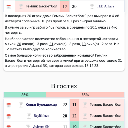
17
20
Гемлик Баскетбол
TED Ankara
В последних 20 играх дома Гемлик Баскетбол 9 раз выиграл в 4-ой
четверти соперника. 10 раз проиграл, 1 раз сыграл вничью.
В сумме за 20 игр забито 402 голов, в среднем по 20,1 очка за 4-ю
четверть.
Наиболее частое количество заброшенных в четвертой четверти
мячей:
20
очко(в) - 3 раза,
21
очко(в) - 3 раза,
19
очко(в) - 2 раза. И в
12 матчах было другое количество.
Самое большое количество заброшенных командой Гемлик
Баскетбол в четвертой четверти мячей при игре дома составило 31
в игре против Aykanat SK, которая состоялась 18.12.23.
В гостях
35%
65%
22
11
Конья Буюкшехир
Гемлик Баскетбол
20
12
Beylikduzu
Гемлик Баскетбол
11
19
Aykanat SK
Гемлик Баскетбол