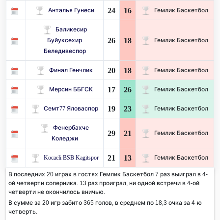
24
16
Анталья Гунеси
Гемлик Баскетбол
Баликесир
26
18
Буйуксехир
Гемлик Баскетбол
Беледивеспор
20
18
Финал Генчлик
Гемлик Баскетбол
17
26
Мерсин ББГСК
Гемлик Баскетбол
19
23
Семт77 Яловаспор
Гемлик Баскетбол
Фенербахче
29
21
Гемлик Баскетбол
Коледжи
21
13
Kocaeli BSB Kagitspor
Гемлик Баскетбол
В последних 20 играх в гостях Гемлик Баскетбол 7 раз выиграл в 4-
ой четверти соперника. 13 раз проиграл, ни одной встречи в 4-ой
четверти не окончилось вничью.
В сумме за 20 игр забито 365 голов, в среднем по 18,3 очка за 4-ю
четверть.