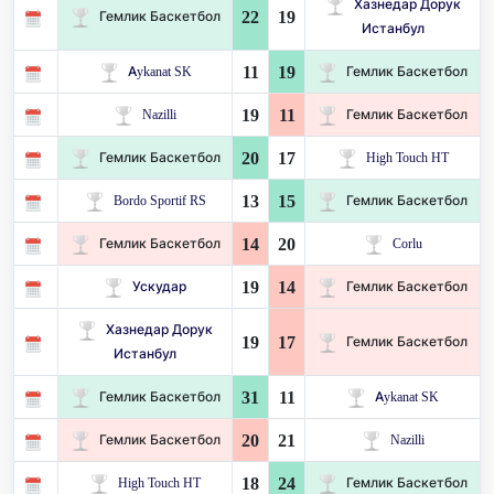
Хазнедар Дорук
22
19
Гемлик Баскетбол
Истанбул
11
19
Aykanat SK
Гемлик Баскетбол
19
11
Nazilli
Гемлик Баскетбол
20
17
Гемлик Баскетбол
High Touch HT
13
15
Bordo Sportif RS
Гемлик Баскетбол
14
20
Гемлик Баскетбол
Corlu
19
14
Ускудар
Гемлик Баскетбол
Хазнедар Дорук
19
17
Гемлик Баскетбол
Истанбул
31
11
Гемлик Баскетбол
Aykanat SK
20
21
Гемлик Баскетбол
Nazilli
18
24
High Touch HT
Гемлик Баскетбол