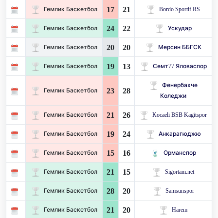
17
21
Гемлик Баскетбол
Bordo Sportif RS
24
22
Гемлик Баскетбол
Ускудар
20
20
Гемлик Баскетбол
Мерсин ББГСК
19
13
Гемлик Баскетбол
Семт77 Яловаспор
Фенербахче
23
28
Гемлик Баскетбол
Коледжи
21
26
Гемлик Баскетбол
Kocaeli BSB Kagitspor
19
24
Гемлик Баскетбол
Анкарагюджю
15
16
Гемлик Баскетбол
Орманспор
21
15
Гемлик Баскетбол
Sigortam.net
28
20
Гемлик Баскетбол
Samsunspor
21
20
Гемлик Баскетбол
Harem