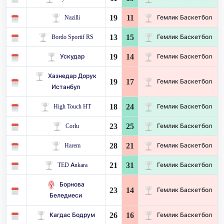
19
11
Nazilli
Гемлик Баскетбол
13
15
Bordo Sportif RS
Гемлик Баскетбол
19
14
Ускудар
Гемлик Баскетбол
Хазнедар Дорук
19
17
Гемлик Баскетбол
Истанбул
18
24
High Touch HT
Гемлик Баскетбол
23
25
Corlu
Гемлик Баскетбол
28
21
Harem
Гемлик Баскетбол
21
31
TED Ankara
Гемлик Баскетбол
Борнова
23
14
Гемлик Баскетбол
Беледиеси
26
16
Кагдас Бодрум
Гемлик Баскетбол