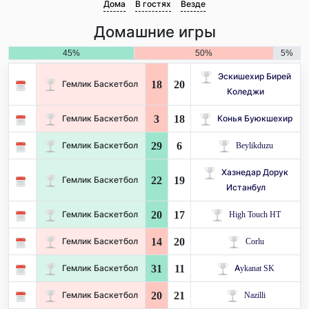
Дома
В гостях
Везде
Домашние игры
45%
50%
5%
Эскишехир Бирей
18
20
Гемлик Баскетбол
Коледжи
3
18
Гемлик Баскетбол
Конья Буюкшехир
29
6
Гемлик Баскетбол
Beylikduzu
Хазнедар Дорук
22
19
Гемлик Баскетбол
Истанбул
20
17
Гемлик Баскетбол
High Touch HT
14
20
Гемлик Баскетбол
Corlu
31
11
Гемлик Баскетбол
Aykanat SK
20
21
Гемлик Баскетбол
Nazilli