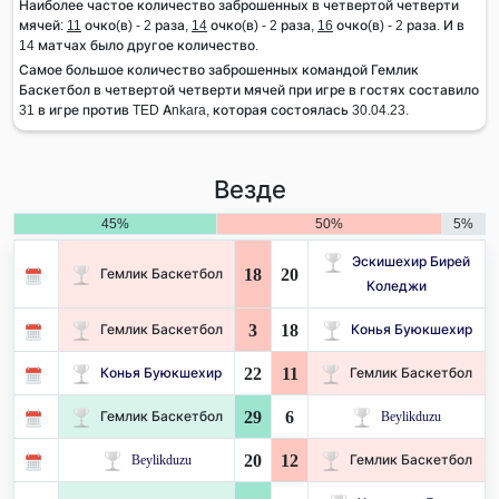
Наиболее частое количество заброшенных в четвертой четверти
мячей:
11
очко(в) - 2 раза,
14
очко(в) - 2 раза,
16
очко(в) - 2 раза. И в
14 матчах было другое количество.
Самое большое количество заброшенных командой Гемлик
Баскетбол в четвертой четверти мячей при игре в гостях составило
31 в игре против TED Ankara, которая состоялась 30.04.23.
Везде
45%
50%
5%
Эскишехир Бирей
18
20
Гемлик Баскетбол
Коледжи
3
18
Гемлик Баскетбол
Конья Буюкшехир
22
11
Конья Буюкшехир
Гемлик Баскетбол
29
6
Гемлик Баскетбол
Beylikduzu
20
12
Beylikduzu
Гемлик Баскетбол