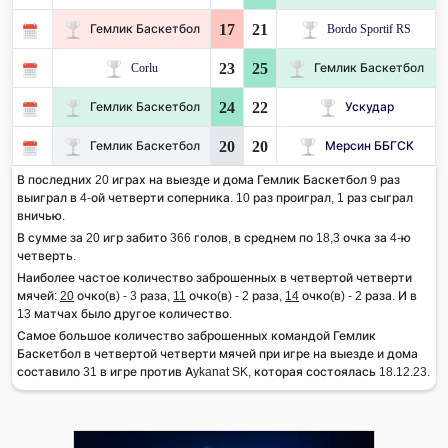
17
21
Гемлик Баскетбол
Bordo Sportif RS
23
25
Corlu
Гемлик Баскетбол
24
22
Гемлик Баскетбол
Ускудар
20
20
Гемлик Баскетбол
Мерсин ББГСК
В последних 20 играх на выезде и дома Гемлик Баскетбол 9 раз
выиграл в 4-ой четверти соперника. 10 раз проиграл, 1 раз сыграл
вничью.
В сумме за 20 игр забито 366 голов, в среднем по 18,3 очка за 4-ю
четверть.
Наиболее частое количество заброшенных в четвертой четверти
мячей:
20
очко(в) - 3 раза,
11
очко(в) - 2 раза,
14
очко(в) - 2 раза. И в
13 матчах было другое количество.
Самое большое количество заброшенных командой Гемлик
Баскетбол в четвертой четверти мячей при игре на выезде и дома
составило 31 в игре против Aykanat SK, которая состоялась 18.12.23.