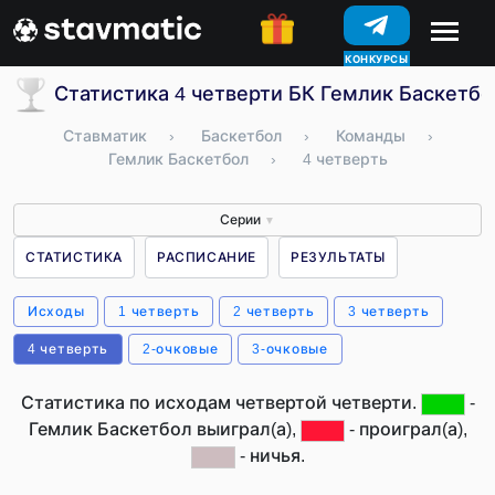
КОНКУРСЫ
Статистика 4 четверти БК Гемлик Баскетбо
Ставматик
›
Баскетбол
›
Команды
›
Гемлик Баскетбол
›
4 четверть
Серии
▼
СТАТИСТИКА
РАСПИСАНИЕ
РЕЗУЛЬТАТЫ
Исходы
1 четверть
2 четверть
3 четверть
4 четверть
2-очковые
3-очковые
Статистика по исходам четвертой четверти.
-
Гемлик Баскетбол выиграл(а),
- проиграл(а),
- ничья.