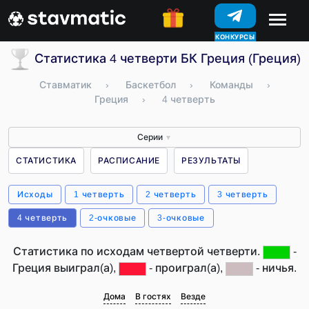
КОНКУРСЫ
Статистика 4 четверти БК Греция (Греция)
Ставматик
›
Баскетбол
›
Команды
›
Греция
›
4 четверть
Серии
▼
СТАТИСТИКА
РАСПИСАНИЕ
РЕЗУЛЬТАТЫ
Исходы
1 четверть
2 четверть
3 четверть
4 четверть
2-очковые
3-очковые
Статистика по исходам четвертой четверти.
-
Греция выиграл(а),
- проиграл(а),
- ничья.
Дома
В гостях
Везде