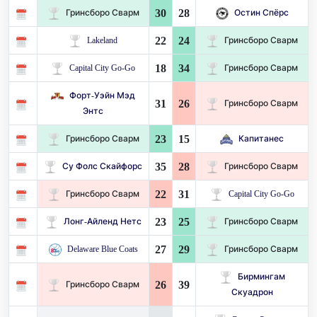
30
28
Гринсборо Сварм
Остин Спёрс
22
24
Lakeland
Гринсборо Сварм
18
34
Capital City Go-Go
Гринсборо Сварм
Форт-Уэйн Мэд
31
26
Гринсборо Сварм
Энтс
23
15
Гринсборо Сварм
Капитанес
35
28
Су Фолс Скайфорс
Гринсборо Сварм
22
31
Гринсборо Сварм
Capital City Go-Go
23
25
Лонг-Айленд Нетс
Гринсборо Сварм
27
29
Delaware Blue Coats
Гринсборо Сварм
Бирмингам
26
39
Гринсборо Сварм
Скуадрон