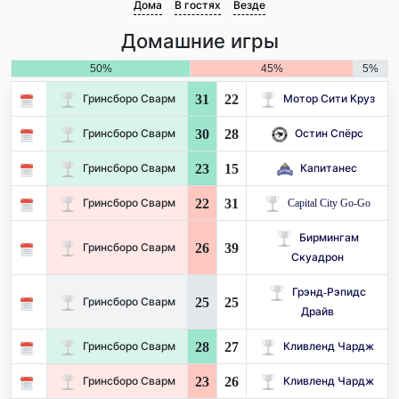
Дома
В гостях
Везде
Домашние игры
50%
45%
5%
31
22
Гринсборо Сварм
Мотор Сити Круз
30
28
Гринсборо Сварм
Остин Спёрс
23
15
Гринсборо Сварм
Капитанес
22
31
Гринсборо Сварм
Capital City Go-Go
Бирмингам
26
39
Гринсборо Сварм
Скуадрон
Грэнд-Рэпидс
25
25
Гринсборо Сварм
Драйв
28
27
Гринсборо Сварм
Кливленд Чардж
23
26
Гринсборо Сварм
Кливленд Чардж