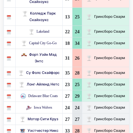
Скайхоукс
Колледж Парк
13
25
Гринсборо Сварм
Скайхоукс
22
24
Lakeland
Гринсборо Сварм
18
34
Capital City Go-Go
Гринсборо Сварм
Форт-Уэйн Мэд
31
26
Гринсборо Сварм
Энтс
35
28
Су Фолс Скайфорс
Гринсборо Сварм
23
25
Лонг-Айленд Нетс
Гринсборо Сварм
27
29
Delaware Blue Coats
Гринсборо Сварм
24
24
Iowa Wolves
Гринсборо Сварм
27
27
Мотор Сити Круз
Гринсборо Сварм
33
28
Уэстчестер Никс
Гринсборо Сварм