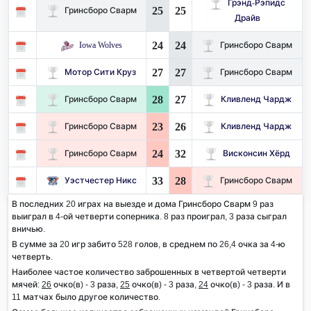
Грэнд-Рэпидс
25
25
Гринсборо Сварм
Драйв
24
24
Iowa Wolves
Гринсборо Сварм
27
27
Мотор Сити Круз
Гринсборо Сварм
28
27
Гринсборо Сварм
Кливленд Чардж
23
26
Гринсборо Сварм
Кливленд Чардж
24
32
Гринсборо Сварм
Висконсин Хёрд
33
28
Уэстчестер Никс
Гринсборо Сварм
В последних 20 играх на выезде и дома Гринсборо Сварм 9 раз
выиграл в 4-ой четверти соперника. 8 раз проиграл, 3 раза сыграл
вничью.
В сумме за 20 игр забито 528 голов, в среднем по 26,4 очка за 4-ю
четверть.
Наиболее частое количество заброшенных в четвертой четверти
мячей:
26
очко(в) - 3 раза,
25
очко(в) - 3 раза,
24
очко(в) - 3 раза. И в
11 матчах было другое количество.