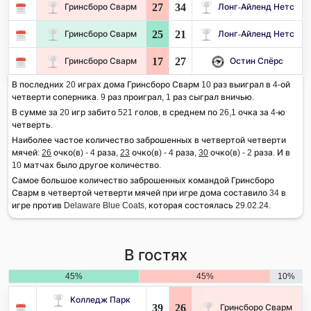
27
34
Гринсборо Сварм
Лонг-Айленд Нетс
25
21
Гринсборо Сварм
Лонг-Айленд Нетс
17
27
Гринсборо Сварм
Остин Спёрс
В последних 20 играх дома Гринсборо Сварм 10 раз выиграл в 4-ой
четверти соперника. 9 раз проиграл, 1 раз сыграл вничью.
В сумме за 20 игр забито 521 голов, в среднем по 26,1 очка за 4-ю
четверть.
Наиболее частое количество заброшенных в четвертой четверти
мячей:
26
очко(в) - 4 раза,
23
очко(в) - 4 раза,
30
очко(в) - 2 раза. И в
10 матчах было другое количество.
Самое большое количество заброшенных командой Гринсборо
Сварм в четвертой четверти мячей при игре дома составило 34 в
игре против Delaware Blue Coats, которая состоялась 29.02.24.
В гостях
45%
45%
10%
Колледж Парк
39
26
Гринсборо Сварм