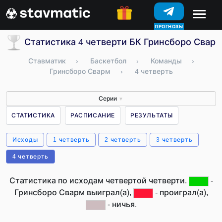
ПРОГНОЗЫ
Статистика 4 четверти БК Гринсборо Свар
Ставматик
›
Баскетбол
›
Команды
›
Гринсборо Сварм
›
4 четверть
Серии
▼
СТАТИСТИКА
РАСПИСАНИЕ
РЕЗУЛЬТАТЫ
Исходы
1 четверть
2 четверть
3 четверть
4 четверть
Статистика по исходам четвертой четверти.
-
Гринсборо Сварм выиграл(а),
- проиграл(а),
- ничья.