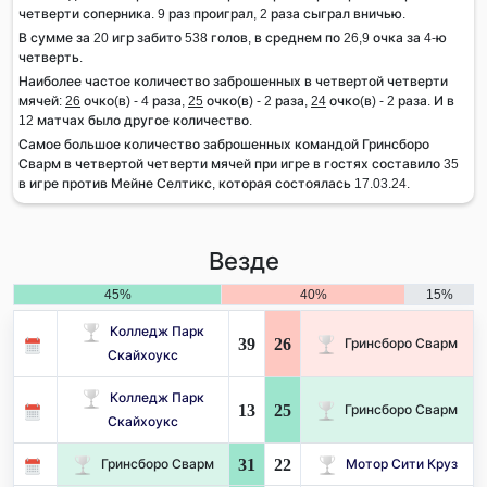
четверти соперника. 9 раз проиграл, 2 раза сыграл вничью.
В сумме за 20 игр забито 538 голов, в среднем по 26,9 очка за 4-ю
четверть.
Наиболее частое количество заброшенных в четвертой четверти
мячей:
26
очко(в) - 4 раза,
25
очко(в) - 2 раза,
24
очко(в) - 2 раза. И в
12 матчах было другое количество.
Самое большое количество заброшенных командой Гринсборо
Сварм в четвертой четверти мячей при игре в гостях составило 35
в игре против Мейне Селтикс, которая состоялась 17.03.24.
Везде
45%
40%
15%
Колледж Парк
39
26
Гринсборо Сварм
Скайхоукс
Колледж Парк
13
25
Гринсборо Сварм
Скайхоукс
31
22
Гринсборо Сварм
Мотор Сити Круз