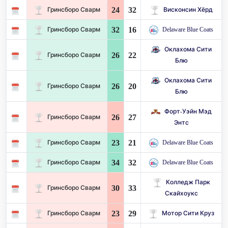
24
32
Гринсборо Сварм
Висконсин Хёрд
32
16
Гринсборо Сварм
Delaware Blue Coats
Оклахома Сити
26
22
Гринсборо Сварм
Блю
Оклахома Сити
26
20
Гринсборо Сварм
Блю
Форт-Уэйн Мэд
26
27
Гринсборо Сварм
Энтс
23
21
Гринсборо Сварм
Delaware Blue Coats
34
32
Гринсборо Сварм
Delaware Blue Coats
Колледж Парк
30
33
Гринсборо Сварм
Скайхоукс
23
29
Гринсборо Сварм
Мотор Сити Круз