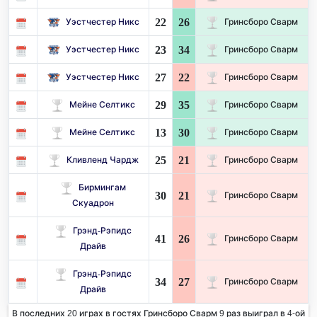
22
26
Уэстчестер Никс
Гринсборо Сварм
23
34
Уэстчестер Никс
Гринсборо Сварм
27
22
Уэстчестер Никс
Гринсборо Сварм
29
35
Мейне Селтикс
Гринсборо Сварм
13
30
Мейне Селтикс
Гринсборо Сварм
25
21
Кливленд Чардж
Гринсборо Сварм
Бирмингам
30
21
Гринсборо Сварм
Скуадрон
Грэнд-Рэпидс
41
26
Гринсборо Сварм
Драйв
Грэнд-Рэпидс
34
27
Гринсборо Сварм
Драйв
В последних 20 играх в гостях Гринсборо Сварм 9 раз выиграл в 4-ой