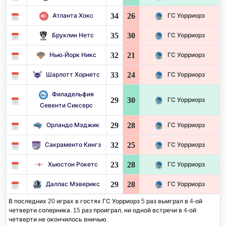
34
26
Атланта Хокс
ГС Уорриорз
35
30
Бруклин Нетс
ГС Уорриорз
32
21
Нью-Йорк Никс
ГС Уорриорз
33
24
Шарлотт Хорнетс
ГС Уорриорз
Филадельфия
29
30
ГС Уорриорз
Севенти Сиксерс
29
28
Орландо Мэджик
ГС Уорриорз
32
25
Сакраменто Кингз
ГС Уорриорз
23
28
Хьюстон Рокетс
ГС Уорриорз
29
28
Даллас Мэверикс
ГС Уорриорз
В последних 20 играх в гостях ГС Уорриорз 5 раз выиграл в 4-ой
четверти соперника. 15 раз проиграл, ни одной встречи в 4-ой
четверти не окончилось вничью.