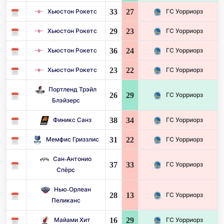
33
27
Хьюстон Рокетс
ГС Уорриорз
29
23
Хьюстон Рокетс
ГС Уорриорз
36
24
Хьюстон Рокетс
ГС Уорриорз
23
22
Хьюстон Рокетс
ГС Уорриорз
Портленд Трэйл
26
29
ГС Уорриорз
Блэйзерс
38
34
Финикс Санз
ГС Уорриорз
31
22
Мемфис Гриззлис
ГС Уорриорз
Сан-Антонио
37
33
ГС Уорриорз
Спёрс
Нью-Орлеан
28
13
ГС Уорриорз
Пеликанс
16
29
Майами Хит
ГС Уорриорз