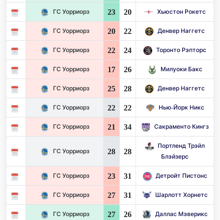
23
20
ГС Уорриорз
Хьюстон Рокетс
20
22
ГС Уорриорз
Денвер Наггетс
22
24
ГС Уорриорз
Торонто Рэпторс
17
26
ГС Уорриорз
Милуоки Бакс
25
28
ГС Уорриорз
Денвер Наггетс
22
22
ГС Уорриорз
Нью-Йорк Никс
21
34
ГС Уорриорз
Сакраменто Кингз
Портленд Трэйл
28
28
ГС Уорриорз
Блэйзерс
23
31
ГС Уорриорз
Детройт Пистонс
27
31
ГС Уорриорз
Шарлотт Хорнетс
27
26
ГС Уорриорз
Даллас Мэверикс