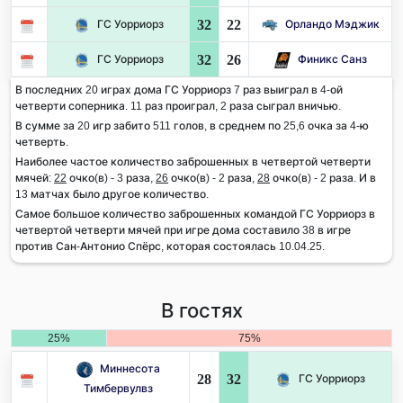
32
22
ГС Уорриорз
Орландо Мэджик
32
26
ГС Уорриорз
Финикс Санз
В последних 20 играх дома ГС Уорриорз 7 раз выиграл в 4-ой
четверти соперника. 11 раз проиграл, 2 раза сыграл вничью.
В сумме за 20 игр забито 511 голов, в среднем по 25,6 очка за 4-ю
четверть.
Наиболее частое количество заброшенных в четвертой четверти
мячей:
22
очко(в) - 3 раза,
26
очко(в) - 2 раза,
28
очко(в) - 2 раза. И в
13 матчах было другое количество.
Самое большое количество заброшенных командой ГС Уорриорз в
четвертой четверти мячей при игре дома составило 38 в игре
против Сан-Антонио Спёрс, которая состоялась 10.04.25.
В гостях
25%
75%
Миннесота
28
32
ГС Уорриорз
Тимбервулвз