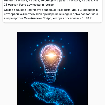
мячей:
22
очко(в) - 3 раза,
26
очко(в) - 2 раза,
23
очко(в) - 2 раза. И в
13 матчах было другое количество.
Самое большое количество заброшенных командой ГС Уорриорз в
четвертой четверти мячей при игре на выезде и дома составило 38
в игре против Сан-Антонио Спёрс, которая состоялась 10.04.25.