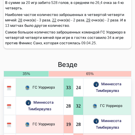
В сумме за 20 игр забито 528 голов, в среднем по 26,4 очка за 4-ю
четверть.
Наиболее частое количество заброшенных в четвертой четверти
мячей:
28
очко(в) - 3 раза,
22
очко(в) - 2 раза,
29
очко(в) - 2 раза. И в
13 матчах было другое количество.
Самое большое количество заброшенных командой ГС Уорриорз в
четвертой четверти мячей при игре в гостях составило 34 в игре
против Финикс Санз, которая состоялась 09.04.25.
Везде
35%
65%
Миннесота
33
24
ГС Уорриорз
Тимбервулвз
Миннесота
28
32
ГС Уорриорз
Тимбервулвз
Миннесота
19
28
ГС Уорриорз
Тимбервулвз