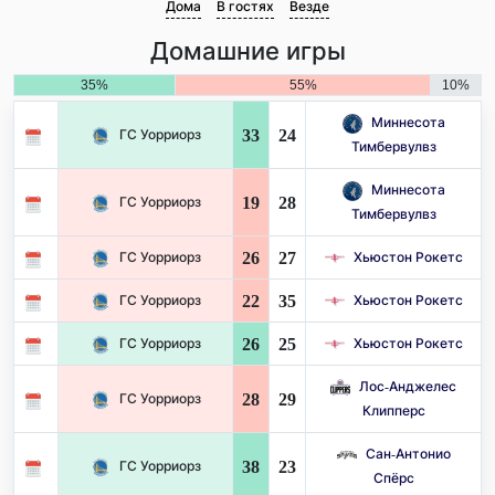
Дома
В гостях
Везде
Домашние игры
35%
55%
10%
Миннесота
33
24
ГС Уорриорз
Тимбервулвз
Миннесота
19
28
ГС Уорриорз
Тимбервулвз
26
27
ГС Уорриорз
Хьюстон Рокетс
22
35
ГС Уорриорз
Хьюстон Рокетс
26
25
ГС Уорриорз
Хьюстон Рокетс
Лос-Анджелес
28
29
ГС Уорриорз
Клипперс
Сан-Антонио
38
23
ГС Уорриорз
Спёрс