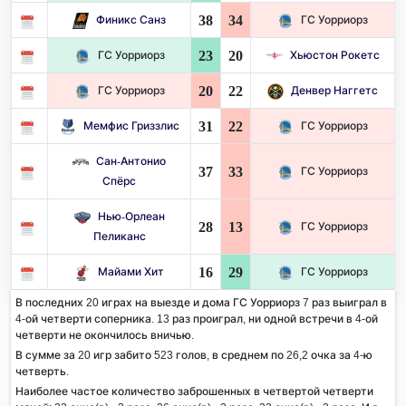
38
34
Финикс Санз
ГС Уорриорз
23
20
ГС Уорриорз
Хьюстон Рокетс
20
22
ГС Уорриорз
Денвер Наггетс
31
22
Мемфис Гриззлис
ГС Уорриорз
Сан-Антонио
37
33
ГС Уорриорз
Спёрс
Нью-Орлеан
28
13
ГС Уорриорз
Пеликанс
16
29
Майами Хит
ГС Уорриорз
В последних 20 играх на выезде и дома ГС Уорриорз 7 раз выиграл в
4-ой четверти соперника. 13 раз проиграл, ни одной встречи в 4-ой
четверти не окончилось вничью.
В сумме за 20 игр забито 523 голов, в среднем по 26,2 очка за 4-ю
четверть.
Наиболее частое количество заброшенных в четвертой четверти