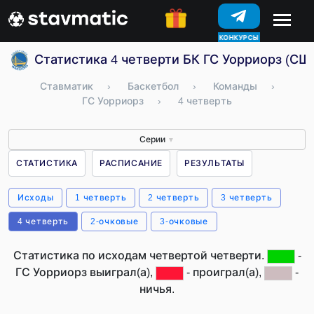
КОНКУРСЫ
Статистика 4 четверти БК ГС Уорриорз (СШ
Ставматик
›
Баскетбол
›
Команды
›
ГС Уорриорз
›
4 четверть
Серии
▼
СТАТИСТИКА
РАСПИСАНИЕ
РЕЗУЛЬТАТЫ
Исходы
1 четверть
2 четверть
3 четверть
4 четверть
2-очковые
3-очковые
Статистика по исходам четвертой четверти.
-
ГС Уорриорз выиграл(а),
- проиграл(а),
-
ничья.