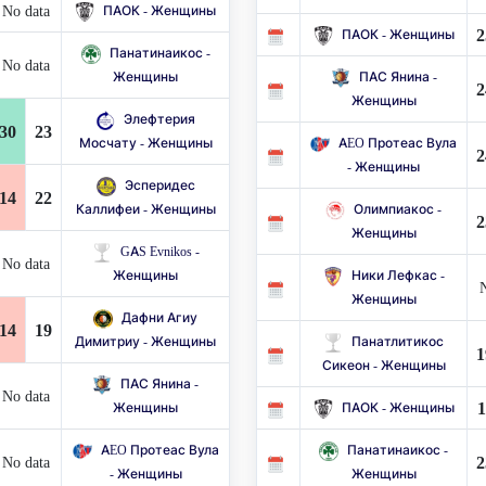
No data
ПАОК - Женщины
2
ПАОК - Женщины
Панатинаикос -
No data
Женщины
ПАС Янина -
2
Женщины
Элефтерия
30
23
Мосчату - Женщины
AEO Протеас Вула
2
- Женщины
Эсперидес
14
22
Каллифеи - Женщины
Олимпиакос -
2
Женщины
GAS Evnikos -
No data
Женщины
Ники Лефкас -
N
Женщины
Дафни Агиу
14
19
Димитриу - Женщины
Панатлитикос
1
Сикеон - Женщины
ПАС Янина -
No data
1
Женщины
ПАОК - Женщины
AEO Протеас Вула
Панатинаикос -
2
No data
- Женщины
Женщины