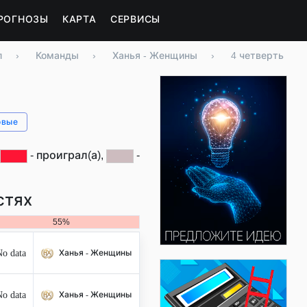
РОГНОЗЫ
КАРТА
СЕРВИСЫ
л
›
Команды
›
Ханья - Женщины
›
4 четверть
овые
- проиграл(а),
-
стях
55%
o data
Ханья - Женщины
o data
Ханья - Женщины