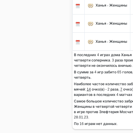
Ханья - Женщины
Ханья - Женщины
Ханья - Женщины
В последних 4 играх дома Ханья 
четверти соперника. 3 раза проиг
четверти не окончилось вничью.
В сумме за 4 игр забито 65 голов
четверть.
Наиболее частое количество за
мячей:
14
очко(в) - 2 раза,
7
очко(в
вариантов в последних 4 матчах
Самое большое количество забр
Женщины в четвертой четверти 
в игре против Элефтерия Мосча
28.01.23.
По 16 играм нет данных.