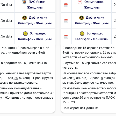
ПАС Янина -
Олимпиакос -
2
No data
Женщины
Женщины
Дафни Агиу
Дафни Агиу
2
No data
Димитриу - Женщины
Димитриу - Женщины
Эсперидес
Эсперидес
2
No data
Каллифеи - Женщины
Каллифеи - Женщины
- Женщины 1 раз выиграл в 4-ой
В последних 15 играх в гостях Ха
рал, ни одной встречи в 4-ой
4-ой четверти соперника. 11 раз п
четверти не окончилось вничью.
, в среднем по 16,3 очка за 4-ю
В сумме за 15 игр забито 246 голов
четверть.
брошенных в четвертой четверти
Наиболее частое количество заб
) - 1 раз,
30
очко(в) - 1 раз. Других
мячей:
9
очко(в) - 2 раза,
8
очко(в) 
 дома не зафиксировано.
матчах было другое количество.
ошенных командой Ханья -
Самое большое количество забро
мячей при игре дома составило 30
Женщины в четвертой четверти мя
ту - Женщины, которая состоялась
составило 26 в игре против ПАОК
15.03.23.
По 5 играм нет данных.