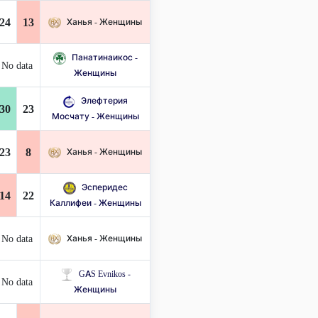
24
13
Ханья - Женщины
Панатинаикос -
No data
Женщины
Элефтерия
30
23
Мосчату - Женщины
23
8
Ханья - Женщины
Эсперидес
14
22
Каллифеи - Женщины
No data
Ханья - Женщины
GAS Evnikos -
No data
Женщины