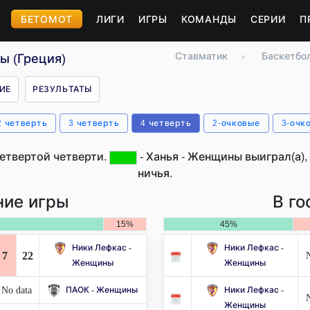
БЕТОМОТ
ЛИГИ
ИГРЫ
КОМАНДЫ
СЕРИИ
П
Ставматик
›
Баскетбо
ы (Греция)
ИЕ
РЕЗУЛЬТАТЫ
2 четверть
3 четверть
4 четверть
2-очковые
3-очк
етвертой четверти.
- Ханья - Женщины выиграл(а),
ничья.
ие игры
В го
15%
45%
Ники Лефкас -
Ники Лефкас -
7
22
N
Женщины
Женщины
No data
ПАОК - Женщины
Ники Лефкас -
N
Женщины