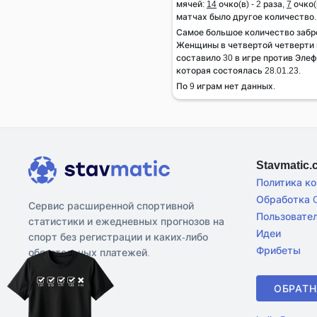
мячей:
14
очко(в) - 2 раза,
7
очко(в
матчах было другое количество.
Самое большое количество забр
Женщины в четвертой четверти м
составило 30 в игре против Эле
которая состоялась 28.01.23.
По 9 играм нет данных.
Stavmatic
Политика к
Обработка C
Сервис расширенной спортивной
Пользовате
статистики и ежедневных прогнозов на
Идеи
спорт без регистрации и каких-либо
Фрибеты
обязательных платежей.
ОБРАТН