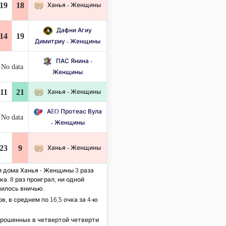
19
18
Ханья - Женщины
Дафни Агиу
14
19
Димитриу - Женщины
ПАС Янина -
No data
Женщины
11
21
Ханья - Женщины
AEO Протеас Вула
No data
- Женщины
23
9
Ханья - Женщины
и дома Ханья - Женщины 3 раза
а. 8 раз проиграл, ни одной
чилось вничью.
ов, в среднем по 16,5 очка за 4-ю
брошенных в четвертой четверти