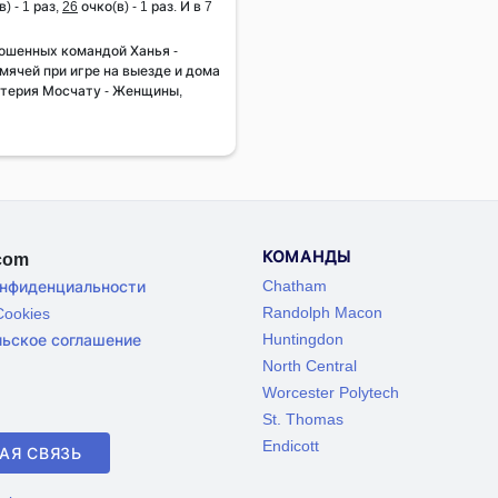
) - 1 раз,
26
очко(в) - 1 раз. И в 7
ошенных командой Ханья -
ячей при игре на выезде и дома
фтерия Мосчату - Женщины,
КОМАНДЫ
.com
Chatham
онфиденциальности
Randolph Macon
ookies
Huntingdon
льское соглашение
North Central
Worcester Polytech
St. Thomas
Endicott
АЯ СВЯЗЬ