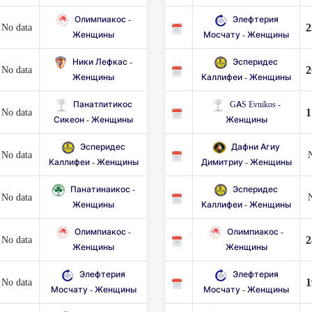
Олимпиакос -
Элефтерия
2
No data
Женщины
Мосчату - Женщины
Ники Лефкас -
Эсперидес
2
No data
Женщины
Каллифеи - Женщины
Панатлитикос
GAS Evnikos -
1
No data
Сикеон - Женщины
Женщины
Эсперидес
Дафни Агиу
No data
N
Каллифеи - Женщины
Димитриу - Женщины
Панатинаикос -
Эсперидес
No data
N
Женщины
Каллифеи - Женщины
Олимпиакос -
Олимпиакос -
2
No data
Женщины
Женщины
Элефтерия
Элефтерия
1
No data
Мосчату - Женщины
Мосчату - Женщины