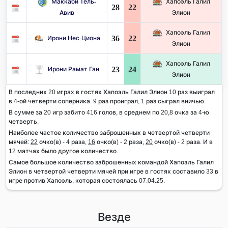
Маккаби Тель-
Хапоэль Галил
28
22
Авив
Элион
Хапоэль Галил
36
22
Ирони Нес-Циона
Элион
Хапоэль Галил
23
24
Ирони Рамат Ган
Элион
В последних 20 играх в гостях Хапоэль Галил Элион 10 раз выиграл
в 4-ой четверти соперника. 9 раз проиграл, 1 раз сыграл вничью.
В сумме за 20 игр забито 416 голов, в среднем по 20,8 очка за 4-ю
четверть.
Наиболее частое количество заброшенных в четвертой четверти
мячей:
22
очко(в) - 4 раза,
16
очко(в) - 2 раза,
20
очко(в) - 2 раза. И в
12 матчах было другое количество.
Самое большое количество заброшенных командой Хапоэль Галил
Элион в четвертой четверти мячей при игре в гостях составило 33 в
игре против Хапоэль, которая состоялась 07.04.25.
Везде