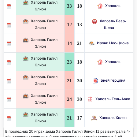
Хапоэль Галил
33
18
Хапоэль
Элион
Хапоэль Галил
Хапоэль Беэр-
12
13
Элион
Шева
Хапоэль Галил
14
21
Ирони Нес-Циона
Элион
Хапоэль Галил
23
18
Хапоэль
Элион
Хапоэль Галил
21
30
Бней Герцлия
Элион
Хапоэль Галил
24
30
Хапоэль Тель-Авив
Элион
Хапоэль Галил
21
17
Хапоэль Холон
Элион
В последних 20 играх дома Хапоэль Галил Элион 11 раз выиграл в 4-
ой четверти соперника. 9 раз проиграл, ни одной встречи в 4-ой