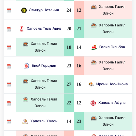
Хапоэль Галил
24
12
Элицур Нетания
Элион
Хапоэль Галил
20
21
Хапоэль Тель-Авив
Элион
Хапоэль Галил
18
14
Галил Гильбоа
Элион
Хапоэль Галил
23
16
Бней Герцлия
Элион
Хапоэль Галил
27
16
Ирони Нес-Циона
Элион
Хапоэль Галил
22
12
Хапоэль Афула
Элион
Хапоэль Галил
14
23
Хапоэль Холон
Элион