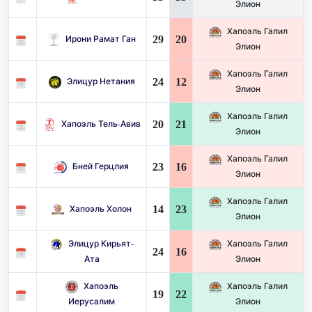
Элион
Хапоэль Галил
29
20
Ирони Рамат Ган
Элион
Хапоэль Галил
24
12
Элицур Нетания
Элион
Хапоэль Галил
20
21
Хапоэль Тель-Авив
Элион
Хапоэль Галил
23
16
Бней Герцлия
Элион
Хапоэль Галил
14
23
Хапоэль Холон
Элион
Элицур Кирьят-
Хапоэль Галил
24
16
Ата
Элион
Хапоэль
Хапоэль Галил
19
22
Иерусалим
Элион