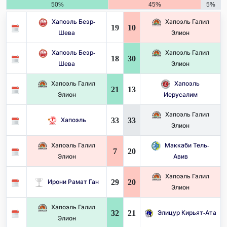
50%
45%
5%
Хапоэль Беэр-
Хапоэль Галил
19
10
Шева
Элион
Хапоэль Беэр-
Хапоэль Галил
18
30
Шева
Элион
Хапоэль Галил
Хапоэль
21
13
Элион
Иерусалим
Хапоэль Галил
33
33
Хапоэль
Элион
Хапоэль Галил
Маккаби Тель-
7
20
Элион
Авив
Хапоэль Галил
29
20
Ирони Рамат Ган
Элион
Хапоэль Галил
32
21
Элицур Кирьят-Ата
Элион