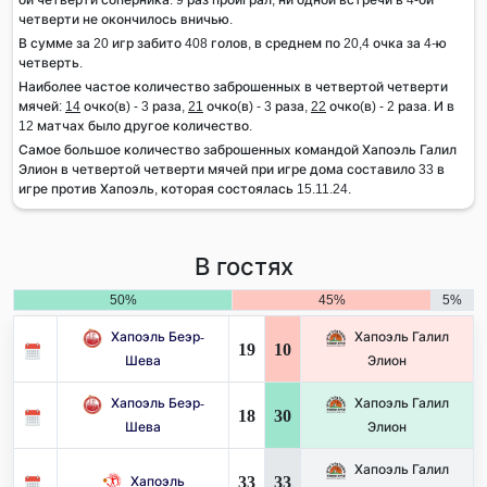
четверти не окончилось вничью.
В сумме за 20 игр забито 408 голов, в среднем по 20,4 очка за 4-ю
четверть.
Наиболее частое количество заброшенных в четвертой четверти
мячей:
14
очко(в) - 3 раза,
21
очко(в) - 3 раза,
22
очко(в) - 2 раза. И в
12 матчах было другое количество.
Самое большое количество заброшенных командой Хапоэль Галил
Элион в четвертой четверти мячей при игре дома составило 33 в
игре против Хапоэль, которая состоялась 15.11.24.
В гостях
50%
45%
5%
Хапоэль Беэр-
Хапоэль Галил
19
10
Шева
Элион
Хапоэль Беэр-
Хапоэль Галил
18
30
Шева
Элион
Хапоэль Галил
33
33
Хапоэль