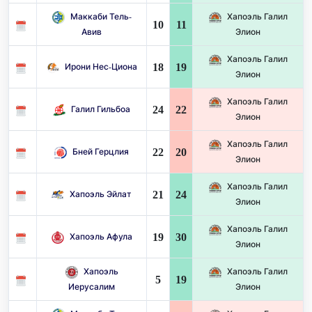
Маккаби Тель-
Хапоэль Галил
10
11
Авив
Элион
Хапоэль Галил
18
19
Ирони Нес-Циона
Элион
Хапоэль Галил
24
22
Галил Гильбоа
Элион
Хапоэль Галил
22
20
Бней Герцлия
Элион
Хапоэль Галил
21
24
Хапоэль Эйлат
Элион
Хапоэль Галил
19
30
Хапоэль Афула
Элион
Хапоэль
Хапоэль Галил
5
19
Иерусалим
Элион