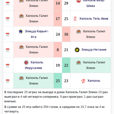
Хапоэль Галил
Хапоэль Беэр-
14
29
Элион
Шева
Хапоэль Галил
17
25
Хапоэль Тель-Авив
Элион
Элицур Кирьят-
Хапоэль Галил
24
16
Ата
Элион
Хапоэль Галил
8
21
Элицур Нетания
Элион
Хапоэль
Хапоэль Галил
19
22
Иерусалим
Элион
Хапоэль Галил
25
23
Хапоэль
Элион
В последних 20 играх на выезде и дома Хапоэль Галил Элион 10 раз
выиграл в 4-ой четверти соперника. 9 раз проиграл, 1 раз сыграл
вничью.
В сумме за 20 игр забито 394 голов, в среднем по 19,7 очка за 4-ю
четверть.