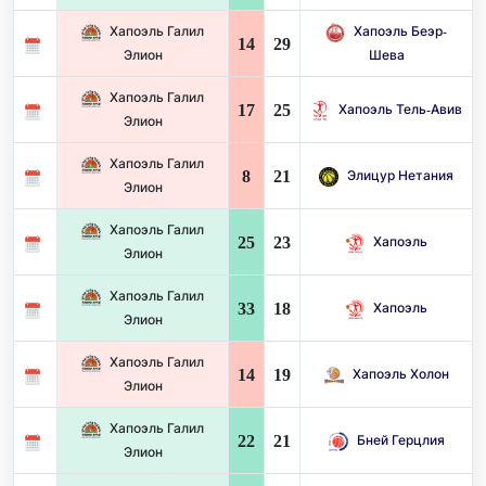
Хапоэль Галил
Хапоэль Беэр-
14
29
Элион
Шева
Хапоэль Галил
17
25
Хапоэль Тель-Авив
Элион
Хапоэль Галил
8
21
Элицур Нетания
Элион
Хапоэль Галил
25
23
Хапоэль
Элион
Хапоэль Галил
33
18
Хапоэль
Элион
Хапоэль Галил
14
19
Хапоэль Холон
Элион
Хапоэль Галил
22
21
Бней Герцлия
Элион