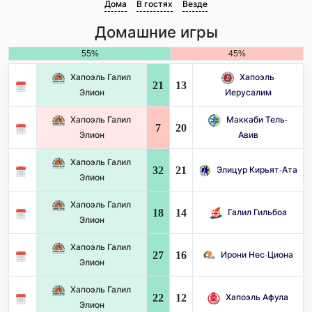
Дома
В гостях
Везде
Домашние игры
55%
45%
Хапоэль Галил
Хапоэль
21
13
Элион
Иерусалим
Хапоэль Галил
Маккаби Тель-
7
20
Элион
Авив
Хапоэль Галил
32
21
Элицур Кирьят-Ата
Элион
Хапоэль Галил
18
14
Галил Гильбоа
Элион
Хапоэль Галил
27
16
Ирони Нес-Циона
Элион
Хапоэль Галил
22
12
Хапоэль Афула
Элион