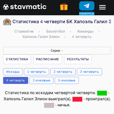
КОНКУРСЫ
Статистика 4 четверти БК Хапоэль Галил Э
Ставматик
›
Баскетбол
›
Команды
›
Хапоэль Галил Элион
›
4 четверть
Серии
▼
СТАТИСТИКА
РАСПИСАНИЕ
РЕЗУЛЬТАТЫ
Исходы
1 четверть
2 четверть
3 четверть
4 четверть
2-очковые
3-очковые
Статистика по исходам четвертой четверти.
-
Хапоэль Галил Элион выиграл(а),
- проиграл(а),
- ничья.