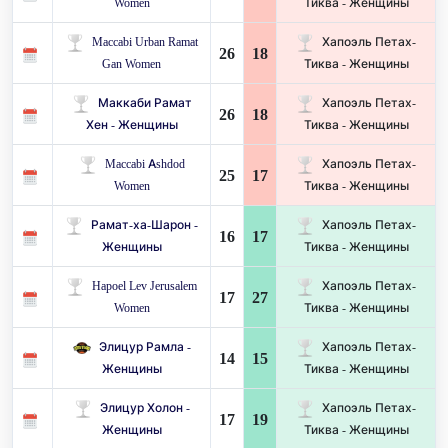
Women
Тиква - Женщины
Maccabi Urban Ramat
Хапоэль Петах-
26
18
Gan Women
Тиква - Женщины
Маккаби Рамат
Хапоэль Петах-
26
18
Хен - Женщины
Тиква - Женщины
Maccabi Ashdod
Хапоэль Петах-
25
17
Women
Тиква - Женщины
Рамат-ха-Шарон -
Хапоэль Петах-
16
17
Женщины
Тиква - Женщины
Hapoel Lev Jerusalem
Хапоэль Петах-
17
27
Women
Тиква - Женщины
Элицур Рамла -
Хапоэль Петах-
14
15
Женщины
Тиква - Женщины
Элицур Холон -
Хапоэль Петах-
17
19
Женщины
Тиква - Женщины