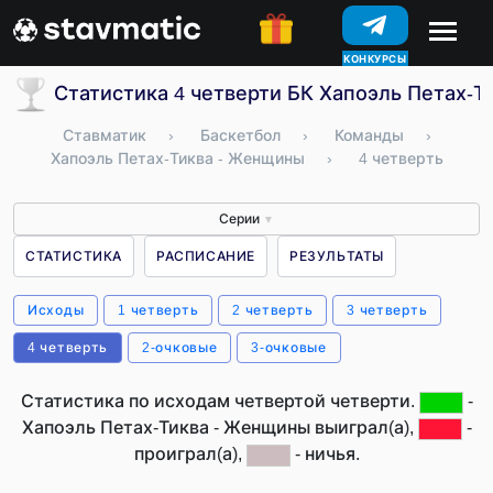
КОНКУРСЫ
Статистика 4 четверти БК Хапоэль Петах-Т
Ставматик
›
Баскетбол
›
Команды
›
Хапоэль Петах-Тиква - Женщины
›
4 четверть
Серии
▼
СТАТИСТИКА
РАСПИСАНИЕ
РЕЗУЛЬТАТЫ
Исходы
1 четверть
2 четверть
3 четверть
4 четверть
2-очковые
3-очковые
Статистика по исходам четвертой четверти.
-
Хапоэль Петах-Тиква - Женщины выиграл(а),
-
проиграл(а),
- ничья.