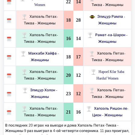
22
14
Women
Тиква - Женщины
Хапоэль Петах-
Элицур Рамла -
18
28
Тиква - Женщины
Женщины
Хапоэль Петах-
Рамат-ха-Шарон -
16
14
Тиква - Женщины
Женщины
Маккаби Хайфа -
Хапоэль Петах-
18
17
Женщины
Тиква - Женщины
Хапоэль Петах-
Hapoel Kfar Saba
20
12
Тиква - Женщины
Harduf Women
Элицур Холон -
Хапоэль Петах-
23
12
Женщины
Тиква - Женщины
Хапоэль Петах-
Хапоэль Ришон-ле-
21
16
Тиква - Женщины
Цион - Женщины
В последних 20 играх на выезде и дома Хапоэль Петах-Тиква -
Женщины 9 раз выиграл в 4-ой четверти соперника. 11 раз проиграл,