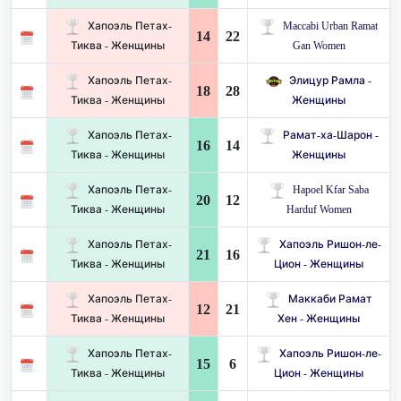
Хапоэль Петах-
Maccabi Urban Ramat
14
22
Тиква - Женщины
Gan Women
Хапоэль Петах-
Элицур Рамла -
18
28
Тиква - Женщины
Женщины
Хапоэль Петах-
Рамат-ха-Шарон -
16
14
Тиква - Женщины
Женщины
Хапоэль Петах-
Hapoel Kfar Saba
20
12
Тиква - Женщины
Harduf Women
Хапоэль Петах-
Хапоэль Ришон-ле-
21
16
Тиква - Женщины
Цион - Женщины
Хапоэль Петах-
Маккаби Рамат
12
21
Тиква - Женщины
Хен - Женщины
Хапоэль Петах-
Хапоэль Ришон-ле-
15
6
Тиква - Женщины
Цион - Женщины