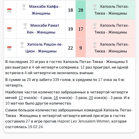
Маккаби Хайфа -
Хапоэль Петах-
18
20
Женщины
Тиква - Женщины
Маккаби Рамат
Хапоэль Петах-
19
17
Хен - Женщины
Тиква - Женщины
Хапоэль Ришон-ле-
Хапоэль Петах-
22
9
Цион - Женщины
Тиква - Женщины
В последних 20 играх в гостях Хапоэль Петах-Тиква - Женщины 8
раз выиграл в 4-ой четверти соперника. 12 раз проиграл, ни одной
встречи в 4-ой четверти не окончилось вничью.
В сумме за 20 игр забито 339 голов, в среднем по 17 очка за 4-ю
четверть.
Наиболее частое количество заброшенных в четвертой четверти
мячей:
17
очко(в) - 4 раза,
18
очко(в) - 3 раза,
20
очко(в) - 3 раза. И в
10 матчах было другое количество.
Самое большое количество заброшенных командой Хапоэль Петах-
Тиква - Женщины в четвертой четверти мячей при игре в гостях
составило 27 в игре против Hapoel Lev Jerusalem Women, которая
состоялась 19.02.24.