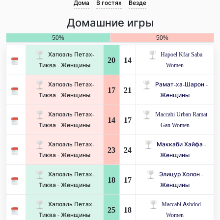
Дома
В гостях
Везде
Домашние игры
50%
50%
Хапоэль Петах-
Hapoel Kfar Saba
20
14
Тиква - Женщины
Women
Хапоэль Петах-
Рамат-ха-Шарон -
17
21
Тиква - Женщины
Женщины
Хапоэль Петах-
Maccabi Urban Ramat
14
17
Тиква - Женщины
Gan Women
Хапоэль Петах-
Маккаби Хайфа -
23
24
Тиква - Женщины
Женщины
Хапоэль Петах-
Элицур Холон -
18
17
Тиква - Женщины
Женщины
Хапоэль Петах-
Maccabi Ashdod
25
18
Тиква - Женщины
Women