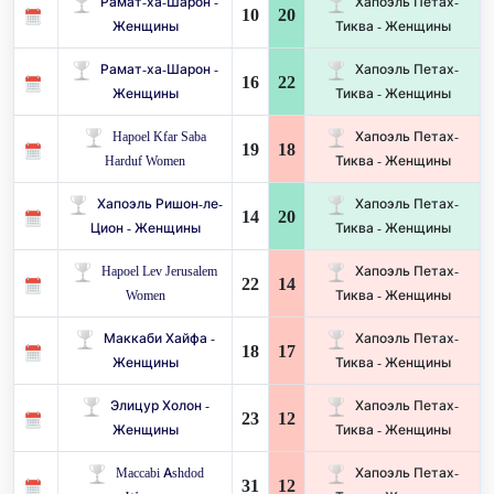
Рамат-ха-Шарон -
Хапоэль Петах-
10
20
Женщины
Тиква - Женщины
Рамат-ха-Шарон -
Хапоэль Петах-
16
22
Женщины
Тиква - Женщины
Hapoel Kfar Saba
Хапоэль Петах-
19
18
Harduf Women
Тиква - Женщины
Хапоэль Ришон-ле-
Хапоэль Петах-
14
20
Цион - Женщины
Тиква - Женщины
Hapoel Lev Jerusalem
Хапоэль Петах-
22
14
Women
Тиква - Женщины
Маккаби Хайфа -
Хапоэль Петах-
18
17
Женщины
Тиква - Женщины
Элицур Холон -
Хапоэль Петах-
23
12
Женщины
Тиква - Женщины
Maccabi Ashdod
Хапоэль Петах-
31
12