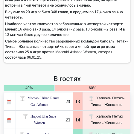
встречи в 4-ой четверти не окончилось вничью.
В сумме за 20 игр забито 348 голов, в среднем по 17,4 очка за 4-ю
четверть.
Наиболее частое количество заброшенных в четвертой четверти
мячей:
16
очко(в) - 3 раза,
14
очко(в) - 2 раза,
18
очко(в) - 2 раза. И в
13 матчах было другое количество.
Самое большое количество заброшенных командой Хапоэль Петах-
Тиква - Женщины в четвертой четверти мячей при игре дома
составило 25 в игре против Maccabi Ashdod Women, которая
состоялась 06.01.25.
В гостях
40%
60%
Maccabi Urban Ramat
Хапоэль Петах-
23
13
Gan Women
Тиква - Женщины
Hapoel Kfar Saba
Хапоэль Петах-
21
14
Women
Тиква - Женщины