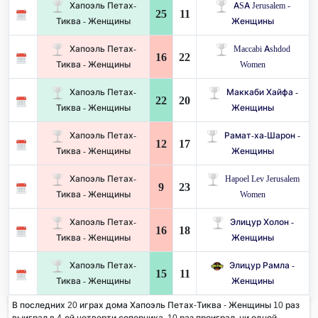
Хапоэль Петах-
ASA Jerusalem -
25
11
Тиква - Женщины
Женщины
Хапоэль Петах-
Maccabi Ashdod
16
22
Тиква - Женщины
Women
Хапоэль Петах-
Маккаби Хайфа -
22
20
Тиква - Женщины
Женщины
Хапоэль Петах-
Рамат-ха-Шарон -
12
17
Тиква - Женщины
Женщины
Хапоэль Петах-
Hapoel Lev Jerusalem
9
23
Тиква - Женщины
Women
Хапоэль Петах-
Элицур Холон -
16
18
Тиква - Женщины
Женщины
Хапоэль Петах-
Элицур Рамла -
15
11
Тиква - Женщины
Женщины
В последних 20 играх дома Хапоэль Петах-Тиква - Женщины 10 раз
выиграл в 4-ой четверти соперника. 10 раз проиграл, ни одной