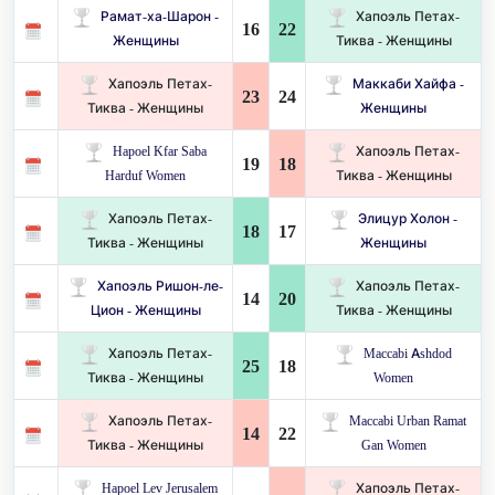
Рамат-ха-Шарон -
Хапоэль Петах-
16
22
Женщины
Тиква - Женщины
Хапоэль Петах-
Маккаби Хайфа -
23
24
Тиква - Женщины
Женщины
Hapoel Kfar Saba
Хапоэль Петах-
19
18
Harduf Women
Тиква - Женщины
Хапоэль Петах-
Элицур Холон -
18
17
Тиква - Женщины
Женщины
Хапоэль Ришон-ле-
Хапоэль Петах-
14
20
Цион - Женщины
Тиква - Женщины
Хапоэль Петах-
Maccabi Ashdod
25
18
Тиква - Женщины
Women
Хапоэль Петах-
Maccabi Urban Ramat
14
22
Тиква - Женщины
Gan Women
Hapoel Lev Jerusalem
Хапоэль Петах-