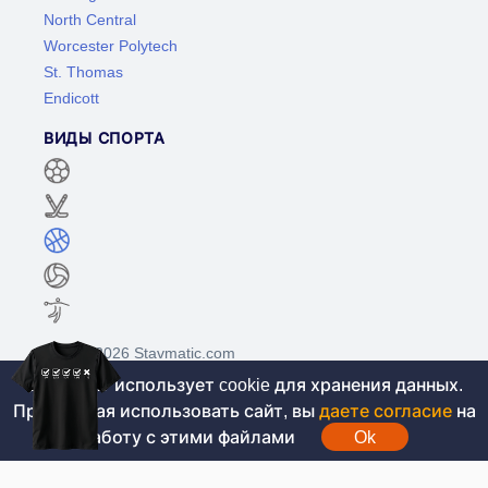
North Central
Worcester Polytech
St. Thomas
Endicott
ВИДЫ СПОРТА
©2017-2026 Stavmatic.com
Этот сайт использует cookie для хранения данных.
Продолжая использовать сайт, вы
даете согласие
на
Для лиц старше 18 лет. На сайте не
работу с этими файлами
Ok
проводятся игры на денежные средства, вся
информация носит ознакомительный характер.