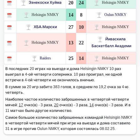
20
24
Ээнекоски Хуйма
Helsingin NMKY
14
8
Helsingin NMKY
Oulun NMKY
27
10
ХБА-Марски
Helsingin NMKY
Йиваскила
13
22
Helsingin NMKY
Баскетбалл Академи
25
14
Raiders
Helsingin NMKY
В последних 20 играх на выезде и дома Helsingin NMKY 10 раз
выиграл в 4-ой четверти соперника. 10 раз проиграл, ни одной
встречи в 4-ой четверти не окончилось вничью.
В сумме за 20 игр забито 383 голов, в среднем по 19,2 очка за 4-ю
четверть.
Наиболее частое количество заброшенных в четвертой четверти
мячей:
17
очко(в) - 3 раза,
20
очко(в) - 3 раза,
14
очко(в) - 3 раза. И в
11 матчах было другое количество.
Самое большое количество заброшенных командой Helsingin NMKY
в четвертой четверти мячей при игре на выезде и дома составило
31 в игре против Oulun NMKY, которая состоялась 08.02.25.