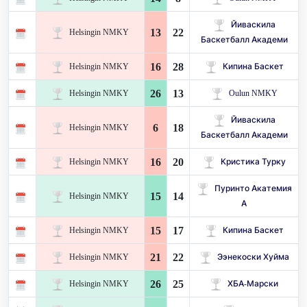
Йиваскила
13
22
Helsingin NMKY
Баскетбалл Академи
16
28
Helsingin NMKY
Кипина Баскет
26
13
Helsingin NMKY
Oulun NMKY
Йиваскила
6
18
Helsingin NMKY
Баскетбалл Академи
16
20
Helsingin NMKY
Кристика Турку
Пуринто Акатемия
15
14
Helsingin NMKY
А
15
17
Helsingin NMKY
Кипина Баскет
21
22
Helsingin NMKY
Ээнекоски Хуйма
26
25
Helsingin NMKY
ХБА-Марски