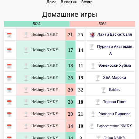
Дома
В гостях
Везде
Домашние игры
50%
50%
21
25
Helsingin NMKY
Лахти Баскетбалл
Пуринто Акатемия
17
14
Helsingin NMKY
А
18
11
Helsingin NMKY
Ээнекоски Хуйма
25
19
Helsingin NMKY
ХБА-Марски
20
32
Helsingin NMKY
Raiders
20
18
Helsingin NMKY
Торпан Поят
20
21
Helsingin NMKY
Рахолан Пиркива
14
19
Helsingin NMKY
Lappeenrannan NMKY
14
8
Helsingin NMKY
Oulun NMKY