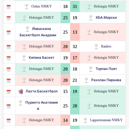
18
31
Oulun NMKY
Helsingin NMKY
25
19
Helsingin NMKY
ХБА-Марски
Йиваскила
25
13
Helsingin NMKY
Баскетбалл Академи
20
32
Helsingin NMKY
Raiders
19
17
Кипина Баскет
Helsingin NMKY
20
18
Helsingin NMKY
Торпан Поят
20
21
Helsingin NMKY
Рахолан Пиркива
15
19
Лахти Баскетбалл
Helsingin NMKY
Пуринто Акатемия
25
28
Helsingin NMKY
А
14
19
Helsingin NMKY
Lappeenrannan NMKY