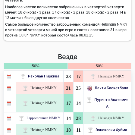
четверть.
Наиболее частое количество заброшенных в четвертой четверти
мячей:
18
очко(в) - 3 раза,
17
очко(в) - 2 раза,
28
очко(в) - 2 раза. И в
13 матчах было другое количество.
Самое большое количество заброшенных командой Helsingin NMKY
в четвертой четверти мячей при игре в гостях составило 31 в игре
против Oulun NMKY, которая состоялась 08.02.25.
Везде
50%
50%
23
17
Рахолан Пиркива
Helsingin NMKY
21
25
Helsingin NMKY
Лахти Баскетбалл
Пуринто Акатемия
17
14
Helsingin NMKY
А
14
28
Lappeenrannan NMKY
Helsingin NMKY
18
11
Helsingin NMKY
Ээнекоски Хуйма