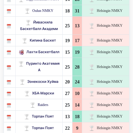
18
31
Oulun NMKY
Helsingin NMKY
Йиваскила
25
13
Helsingin NMKY
Баскетбалл Академи
19
17
Кипина Баскет
Helsingin NMKY
15
19
Лахти Баскетбалл
Helsingin NMKY
Пуринто Акатемия
25
28
Helsingin NMKY
А
20
24
Ээнекоски Хуйма
Helsingin NMKY
27
10
ХБА-Марски
Helsingin NMKY
25
14
Raiders
Helsingin NMKY
13
18
Торпан Поят
Helsingin NMKY
22
9
Торпан Поят
Helsingin NMKY