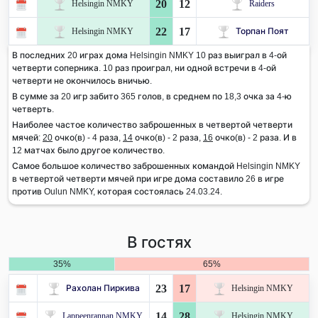
20
12
Helsingin NMKY
Raiders
22
17
Helsingin NMKY
Торпан Поят
В последних 20 играх дома Helsingin NMKY 10 раз выиграл в 4-ой
четверти соперника. 10 раз проиграл, ни одной встречи в 4-ой
четверти не окончилось вничью.
В сумме за 20 игр забито 365 голов, в среднем по 18,3 очка за 4-ю
четверть.
Наиболее частое количество заброшенных в четвертой четверти
мячей:
20
очко(в) - 4 раза,
14
очко(в) - 2 раза,
16
очко(в) - 2 раза. И в
12 матчах было другое количество.
Самое большое количество заброшенных командой Helsingin NMKY
в четвертой четверти мячей при игре дома составило 26 в игре
против Oulun NMKY, которая состоялась 24.03.24.
В гостях
35%
65%
23
17
Рахолан Пиркива
Helsingin NMKY
14
28
Lappeenrannan NMKY
Helsingin NMKY