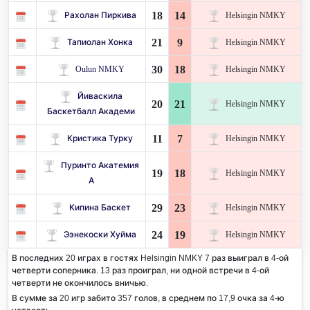
18
14
Рахолан Пиркива
Helsingin NMKY
21
9
Тапиолан Хонка
Helsingin NMKY
30
18
Oulun NMKY
Helsingin NMKY
Йиваскила
20
21
Helsingin NMKY
Баскетбалл Академи
11
7
Кристика Турку
Helsingin NMKY
Пуринто Акатемия
19
18
Helsingin NMKY
А
29
23
Кипина Баскет
Helsingin NMKY
24
19
Ээнекоски Хуйма
Helsingin NMKY
В последних 20 играх в гостях Helsingin NMKY 7 раз выиграл в 4-ой
четверти соперника. 13 раз проиграл, ни одной встречи в 4-ой
четверти не окончилось вничью.
В сумме за 20 игр забито 357 голов, в среднем по 17,9 очка за 4-ю