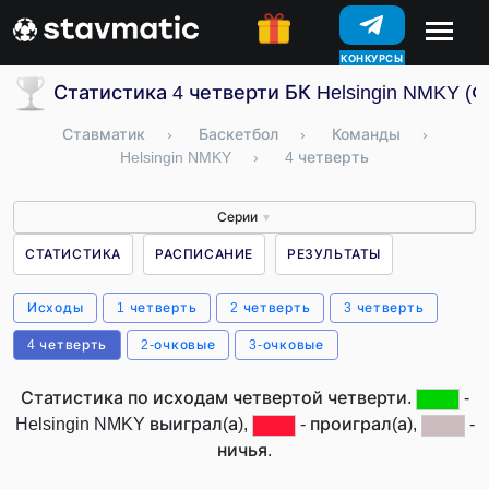
КОНКУРСЫ
Статистика 4 четверти БК Helsingin NMKY (
Ставматик
›
Баскетбол
›
Команды
›
Helsingin NMKY
›
4 четверть
Серии
▼
СТАТИСТИКА
РАСПИСАНИЕ
РЕЗУЛЬТАТЫ
Исходы
1 четверть
2 четверть
3 четверть
4 четверть
2-очковые
3-очковые
Статистика по исходам четвертой четверти.
-
Helsingin NMKY выиграл(а),
- проиграл(а),
-
ничья.