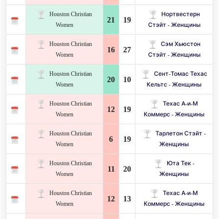
Houston Christian
Нортвестерн
21
19
Women
Стэйт - Женщины
Houston Christian
Сэм Хьюстон
16
27
Women
Стэйт - Женщины
Houston Christian
Сент-Томас Техас
20
10
Women
Кельтс - Женщины
Houston Christian
Техас А-и-М
12
19
Women
Коммерс - Женщины
Houston Christian
Тарлетон Стэйт -
6
19
Women
Женщины
Houston Christian
Юта Тек -
11
20
Women
Женщины
Houston Christian
Техас А-и-М
12
13
Women
Коммерс - Женщины