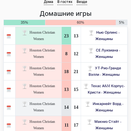
Дома
В гостях
Везде
Домашние игры
35%
60%
5%
Houston Christian
Нью Орлинс -
23
13
Women
Женщины
Houston Christian
СЕ Луизиана -
8
12
Women
Женщины
Houston Christian
УТ-Рио-Гранде
18
21
Women
Вэлли - Женщины
Houston Christian
Техас A&M Корпус-
13
15
Women
Кристи - Женщины
Houston Christian
Инкарнейт Ворд -
14
14
Women
Женщины
Houston Christian
Макниз Стэйт -
11
17
Women
Женщины