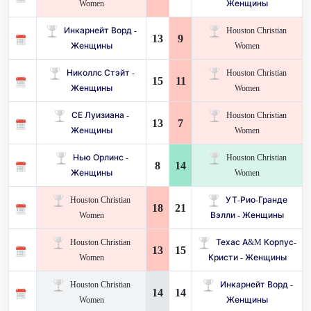
Women
Женщины
Инкарнейт Ворд -
Houston Christian
13
9
Женщины
Women
Николлс Стэйт -
Houston Christian
15
11
Женщины
Women
СЕ Луизиана -
Houston Christian
13
7
Женщины
Women
Нью Орлинс -
Houston Christian
8
14
Женщины
Women
Houston Christian
УТ-Рио-Гранде
18
21
Women
Вэлли - Женщины
Houston Christian
Техас A&M Корпус-
13
15
Women
Кристи - Женщины
Houston Christian
Инкарнейт Ворд -
14
14
Women
Женщины