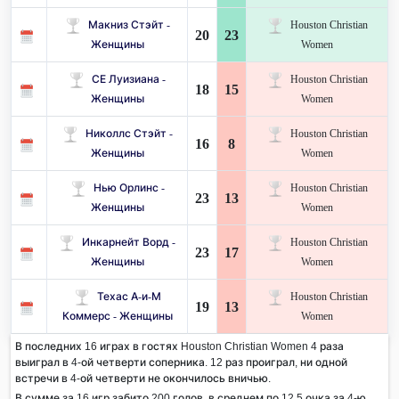
Макниз Стэйт -
Houston Christian
20
23
Женщины
Women
СЕ Луизиана -
Houston Christian
18
15
Женщины
Women
Николлс Стэйт -
Houston Christian
16
8
Женщины
Women
Нью Орлинс -
Houston Christian
23
13
Женщины
Women
Инкарнейт Ворд -
Houston Christian
23
17
Женщины
Women
Техас А-и-М
Houston Christian
19
13
Коммерс - Женщины
Women
В последних 16 играх в гостях Houston Christian Women 4 раза
выиграл в 4-ой четверти соперника. 12 раз проиграл, ни одной
встречи в 4-ой четверти не окончилось вничью.
В сумме за 16 игр забито 200 голов, в среднем по 12,5 очка за 4-ю