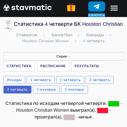
КОНКУРСЫ
Статистика 4 четверти БК Houston Christian
Ставматик
›
Баскетбол
›
Команды
›
Houston Christian Women
›
4 четверть
Серии
▼
СТАТИСТИКА
РАСПИСАНИЕ
РЕЗУЛЬТАТЫ
Исходы
1 четверть
2 четверть
3 четверть
4 четверть
2-очковые
3-очковые
Статистика по исходам четвертой четверти.
-
Houston Christian Women выиграл(а),
-
проиграл(а),
- ничья.