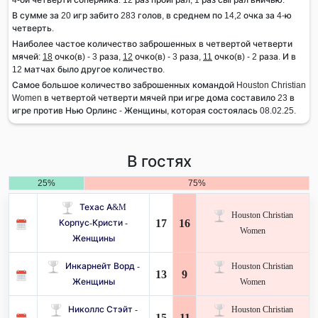
В сумме за 20 игр забито 283 голов, в среднем по 14,2 очка за 4-ю
четверть.
Наиболее частое количество заброшенных в четвертой четверти
мячей:
18
очко(в) - 3 раза,
12
очко(в) - 3 раза,
11
очко(в) - 2 раза. И в
12 матчах было другое количество.
Самое большое количество заброшенных командой Houston Christian
Women в четвертой четверти мячей при игре дома составило 23 в
игре против Нью Орлинс - Женщины, которая состоялась 08.02.25.
В гостях
25%
75%
Техас A&M
Houston Christian
17
16
Корпус-Кристи -
Women
Женщины
Инкарнейт Ворд -
Houston Christian
13
9
Женщины
Women
Николлс Стэйт -
Houston Christian
15
11