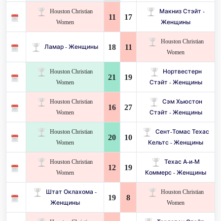
Houston Christian
Макниз Стэйт -
11
17
Women
Женщины
Houston Christian
18
11
Ламар - Женщины
Women
Houston Christian
Нортвестерн
21
19
Women
Стэйт - Женщины
Houston Christian
Сэм Хьюстон
16
27
Women
Стэйт - Женщины
Houston Christian
Сент-Томас Техас
20
10
Women
Кельтс - Женщины
Houston Christian
Техас А-и-М
12
19
Women
Коммерс - Женщины
Штат Оклахома -
Houston Christian
19
8
Женщины
Women