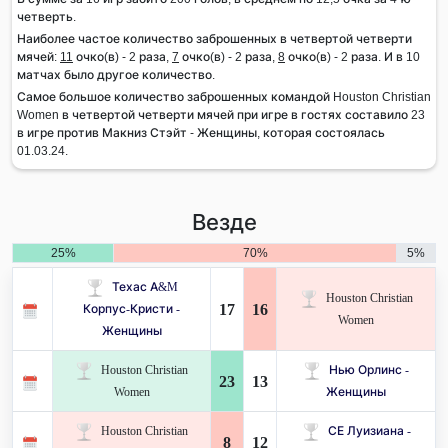
четверть.
Наиболее частое количество заброшенных в четвертой четверти
мячей:
11
очко(в) - 2 раза,
7
очко(в) - 2 раза,
8
очко(в) - 2 раза. И в 10
матчах было другое количество.
Самое большое количество заброшенных командой Houston Christian
Women в четвертой четверти мячей при игре в гостях составило 23
в игре против Макниз Стэйт - Женщины, которая состоялась
01.03.24.
Везде
25%
70%
5%
Техас A&M
Houston Christian
17
16
Корпус-Кристи -
Women
Женщины
Houston Christian
Нью Орлинс -
23
13
Women
Женщины
Houston Christian
СЕ Луизиана -
8
12