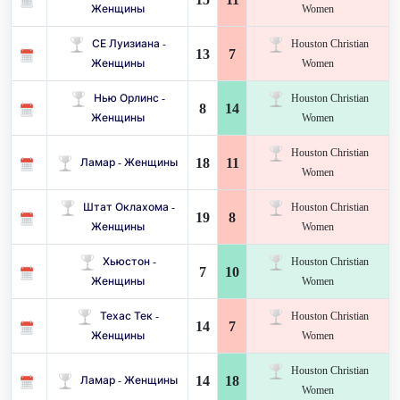
Женщины
Women
СЕ Луизиана -
Houston Christian
13
7
Женщины
Women
Нью Орлинс -
Houston Christian
8
14
Женщины
Women
Houston Christian
18
11
Ламар - Женщины
Women
Штат Оклахома -
Houston Christian
19
8
Женщины
Women
Хьюстон -
Houston Christian
7
10
Женщины
Women
Техас Тек -
Houston Christian
14
7
Женщины
Women
Houston Christian
14
18
Ламар - Женщины
Women