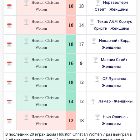
Houston Christian
Нортвестерн
10
18
Women
Стэйт - Женщины
Houston Christian
Техас A&M Корпус-
10
14
Women
Кристи - Женщины
Houston Christian
Инкарнейт Ворд -
18
17
Women
Женщины
Houston Christian
Макниз Стэйт -
16
9
Women
Женщины
Houston Christian
СЕ Луизиана -
18
12
Women
Женщины
Houston Christian
14
12
Ламар - Женщины
Women
Houston Christian
Нью Орлинс -
12
18
Women
Женщины
В последних 20 играх дома Houston Christian Women 7 раз выиграл в
4-ой четверти соперника. 12 раз проиграл, 1 раз сыграл вничью.