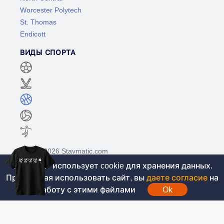
Worcester Polytech
St. Thomas
Endicott
ВИДЫ СПОРТА
©2017-2026 Stavmatic.com
Этот сайт использует cookie для хранения данных.
Продолжая использовать сайт, вы
даете согласие
на
Для лиц старше 18 лет. На сайте не
работу с этими файлами
Ok
проводятся игры на денежные средства, вся
информация носит ознакомительный характер.