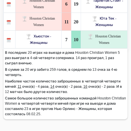
Houston Christian
Тарлетон Стэйт -
6
19
Women
Женщины
Houston Christian
Юта Тек -
11
20
Women
Женщины
Хьюстон -
Houston Christian
7
10
Женщины
Women
В последних 20 играх на выезде и дома Houston Christian Women 5
раз выиграл в 4-ой четверти соперника. 14 раз проиграл, 1 раз
сыграл вничью.
В сумме за 20 игр забито 259 голов, в среднем по 13 очка за 4-ю
четверть.
Наиболее частое количество заброшенных в четвертой четверти
мячей:
11
очко(в) - 4 раза,
14
очко(в) - 2 раза,
16
очко(в) - 2 раза. И в
12 матчах было другое количество.
Самое большое количество заброшенных командой Houston Christian
Women в четвертой четверти мячей при игре на выезде и дома
составило 23 в игре против Нью Орлинс - Женщины, которая
состоялась 08.02.25.