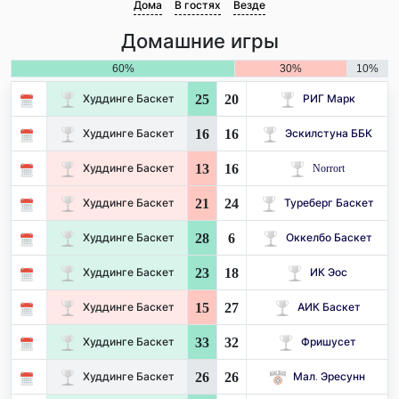
Дома
В гостях
Везде
Домашние игры
60%
30%
10%
25
20
Худдинге Баскет
РИГ Марк
16
16
Худдинге Баскет
Эскилстуна ББК
13
16
Худдинге Баскет
Norrort
21
24
Худдинге Баскет
Туреберг Баскет
28
6
Худдинге Баскет
Оккелбо Баскет
23
18
Худдинге Баскет
ИК Эос
15
27
Худдинге Баскет
АИК Баскет
33
32
Худдинге Баскет
Фришусет
26
26
Худдинге Баскет
Мал. Эресунн