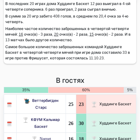
В последних 20 играх дома Худдинге Баскет 12 раз выиграл в 4-ой
четверти соперника. 6 раз проиграл, 2 раза сыграл вничью.
В сумме за 20 игр забито 408 голов, в среднем по 20,4 очка за 4-ю
четверть.
Наиболее частое количество заброшенных в четвертой четверти
мячей:
16
очко(в) - 3 раза,
20
очко(в) - 2 раза,
15
очко(в) - 2 раза. И в
13 матчах было другое количество.
Самое большое количество заброшенных командой Худдинге
Баскет в четвертой четверти мячей при игре дома составило 33 в
игре против Фришусет, которая состоялась 11.10.23.
В гостях
35%
60%
5%
Веттербигден
25
23
Худдинге Баскет
Старс
КФУМ Кальмар
26
30
Худдинге Баскет
Баскет
16
18
Norrort
Худдинге Баскет