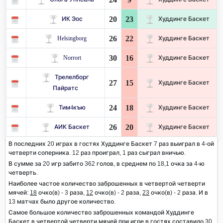
20
23
ИК Эос
Худдинге Баскет
26
22
Helsingborg
Худдинге Баскет
30
16
Norrort
Худдинге Баскет
Трелелборг
27
15
Худдинге Баскет
Пайратс
24
18
Тим4къю
Худдинге Баскет
26
20
АИК Баскет
Худдинге Баскет
В последних 20 играх в гостях Худдинге Баскет 7 раз выиграл в 4-ой
четверти соперника. 12 раз проиграл, 1 раз сыграл вничью.
В сумме за 20 игр забито 362 голов, в среднем по 18,1 очка за 4-ю
четверть.
Наиболее частое количество заброшенных в четвертой четверти
мячей:
18
очко(в) - 3 раза,
12
очко(в) - 2 раза,
23
очко(в) - 2 раза. И в
13 матчах было другое количество.
Самое большое количество заброшенных командой Худдинге
Баскет в четвертой четверти мячей при игре в гостях составило 30