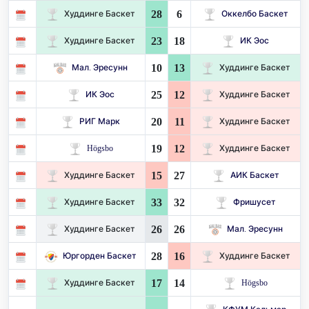
28
6
Худдинге Баскет
Оккелбо Баскет
23
18
Худдинге Баскет
ИК Эос
10
13
Мал. Эресунн
Худдинге Баскет
25
12
ИК Эос
Худдинге Баскет
20
11
РИГ Марк
Худдинге Баскет
19
12
Högsbo
Худдинге Баскет
15
27
Худдинге Баскет
АИК Баскет
33
32
Худдинге Баскет
Фришусет
26
26
Худдинге Баскет
Мал. Эресунн
28
16
Юргорден Баскет
Худдинге Баскет
17
14
Худдинге Баскет
Högsbo