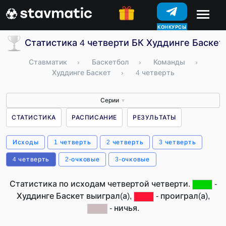
КОНКУРСЫ
Статистика 4 четверти БК Худдинге Баскет
Ставматик
›
Баскетбол
›
Команды
›
Худдинге Баскет
›
4 четверть
Серии
▼
СТАТИСТИКА
РАСПИСАНИЕ
РЕЗУЛЬТАТЫ
Исходы
1 четверть
2 четверть
3 четверть
4 четверть
2-очковые
3-очковые
Статистика по исходам четвертой четверти.
-
Худдинге Баскет выиграл(а),
- проиграл(а),
- ничья.