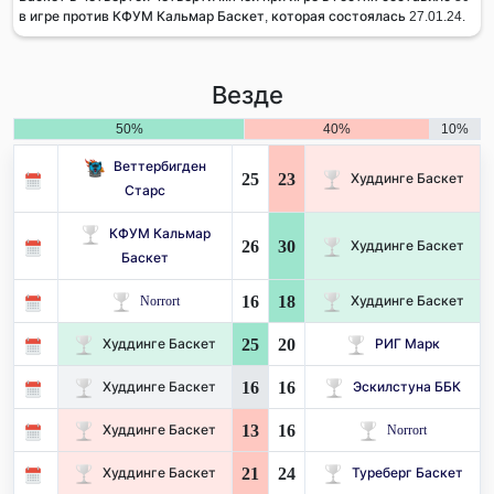
в игре против КФУМ Кальмар Баскет, которая состоялась 27.01.24.
Везде
50%
40%
10%
Веттербигден
25
23
Худдинге Баскет
Старс
КФУМ Кальмар
26
30
Худдинге Баскет
Баскет
16
18
Norrort
Худдинге Баскет
25
20
Худдинге Баскет
РИГ Марк
16
16
Худдинге Баскет
Эскилстуна ББК
13
16
Худдинге Баскет
Norrort
21
24
Худдинге Баскет
Туреберг Баскет