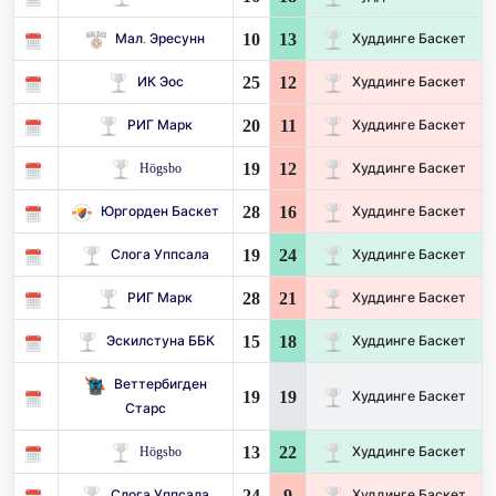
10
13
Мал. Эресунн
Худдинге Баскет
25
12
ИК Эос
Худдинге Баскет
20
11
РИГ Марк
Худдинге Баскет
19
12
Högsbo
Худдинге Баскет
28
16
Юргорден Баскет
Худдинге Баскет
19
24
Слога Уппсала
Худдинге Баскет
28
21
РИГ Марк
Худдинге Баскет
15
18
Эскилстуна ББК
Худдинге Баскет
Веттербигден
19
19
Худдинге Баскет
Старс
13
22
Högsbo
Худдинге Баскет
24
9
Слога Уппсала
Худдинге Баскет