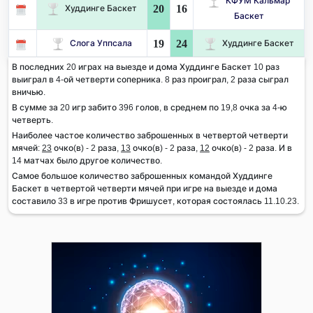
КФУМ Кальмар
20
16
Худдинге Баскет
Баскет
19
24
Слога Уппсала
Худдинге Баскет
В последних 20 играх на выезде и дома Худдинге Баскет 10 раз
выиграл в 4-ой четверти соперника. 8 раз проиграл, 2 раза сыграл
вничью.
В сумме за 20 игр забито 396 голов, в среднем по 19,8 очка за 4-ю
четверть.
Наиболее частое количество заброшенных в четвертой четверти
мячей:
23
очко(в) - 2 раза,
13
очко(в) - 2 раза,
12
очко(в) - 2 раза. И в
14 матчах было другое количество.
Самое большое количество заброшенных командой Худдинге
Баскет в четвертой четверти мячей при игре на выезде и дома
составило 33 в игре против Фришусет, которая состоялась 11.10.23.