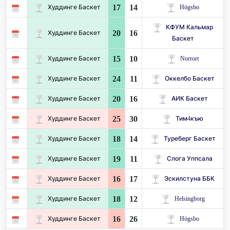
17
14
Худдинге Баскет
Högsbo
КФУМ Кальмар
20
16
Худдинге Баскет
Баскет
15
10
Худдинге Баскет
Norrort
24
11
Худдинге Баскет
Оккелбо Баскет
20
16
Худдинге Баскет
АИК Баскет
25
30
Худдинге Баскет
Тим4къю
18
14
Худдинге Баскет
Туреберг Баскет
19
11
Худдинге Баскет
Слога Уппсала
16
17
Худдинге Баскет
Эскилстуна ББК
18
12
Худдинге Баскет
Helsingborg
16
26
Худдинге Баскет
Högsbo