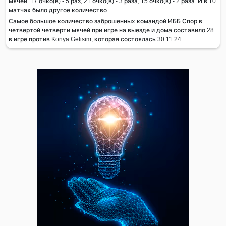
мячей:
17
очко(в) - 5 раз,
21
очко(в) - 3 раза,
15
очко(в) - 2 раза. И в 10
матчах было другое количество.
Самое большое количество заброшенных командой ИББ Спор в
четвертой четверти мячей при игре на выезде и дома составило 28
в игре против Konya Gelisim, которая состоялась 30.11.24.