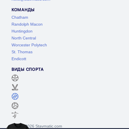
КОМАНДЫ
Chatham
Randolph Macon
Huntingdon
North Central
Worcester Polytech
St. Thomas
Endicott
ВИДЫ СПОРТА
©2017-2026 Stavmatic.com