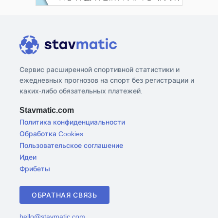
Сервис расширенной спортивной статистики и
ежедневных прогнозов на спорт без регистрации и
каких-либо обязательных платежей.
Stavmatic.com
Политика конфиденциальности
Обработка Cookies
Пользовательское соглашение
Идеи
Фрибеты
ОБРАТНАЯ СВЯЗЬ
hello@stavmatic.com