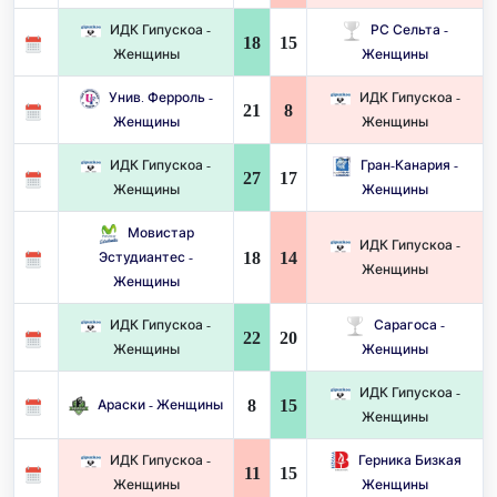
ИДК Гипускоа -
РС Сельта -
18
15
Женщины
Женщины
Унив. Ферроль -
ИДК Гипускоа -
21
8
Женщины
Женщины
ИДК Гипускоа -
Гран-Канария -
27
17
Женщины
Женщины
Мовистар
ИДК Гипускоа -
18
14
Эстудиантес -
Женщины
Женщины
ИДК Гипускоа -
Сарагоса -
22
20
Женщины
Женщины
ИДК Гипускоа -
8
15
Араски - Женщины
Женщины
ИДК Гипускоа -
Герника Бизкая
11
15
Женщины
Женщины