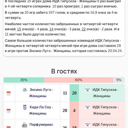
В последних 20 играх дома ИДК Гипускоа - Женщины 9 раз выиграл
в 4-ой четверти соперника. 10 раз проиграл, 1 раз сыграл вничью.
В сумме за 20 игр забито 337 голов, в среднем по 16,9 очка за 4-ю
четверть.
Наиболее частое количество заброшенных в четвертой четверти
мячей:
15
очко(в) - 4 раза,
14
очко(в) - 3 раза,
22
очко(в) - 2 раза. И в
11 матчах было другое количество.
Самое большое количество заброшенных командой ИДК Гипускоа -
Женщины в четвертой четверти мячей при игре дома составило 29
в игре против Энсино Луго - Женщины, которая состоялась 20.04.24.
В гостях
35%
60%
5%
Энсино Луго -
ИДК Гипускоа -
11
20
Женщины
Женщины
Кади Ла Сеу -
ИДК Гипускоа -
20
4
Женщины
Женщины
Перфумериас
ИДК Гипускоа -
26
18