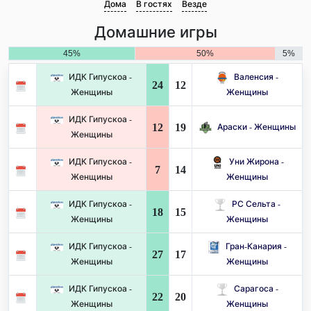
Дома
В гостях
Везде
Домашние игры
45%
50%
5%
ИДК Гипускоа -
Валенсия -
24
12
Женщины
Женщины
ИДК Гипускоа -
12
19
Араски - Женщины
Женщины
ИДК Гипускоа -
Уни Жирона -
7
14
Женщины
Женщины
ИДК Гипускоа -
РС Сельта -
18
15
Женщины
Женщины
ИДК Гипускоа -
Гран-Канария -
27
17
Женщины
Женщины
ИДК Гипускоа -
Сарагоса -
22
20
Женщины
Женщины