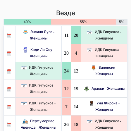
Везде
40%
55%
5%
Энсино Луго -
ИДК Гипускоа -
11
20
Женщины
Женщины
Кади Ла Сеу -
ИДК Гипускоа -
20
4
Женщины
Женщины
ИДК Гипускоа -
Валенсия -
24
12
Женщины
Женщины
ИДК Гипускоа -
12
19
Араски - Женщины
Женщины
ИДК Гипускоа -
Уни Жирона -
7
14
Женщины
Женщины
Перфумериас
ИДК Гипускоа -
26
18
Авенида - Женщины
Женщины