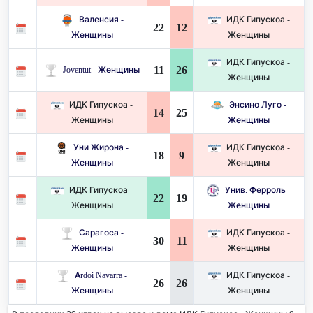
Валенсия -
ИДК Гипускоа -
22
12
Женщины
Женщины
ИДК Гипускоа -
11
26
Joventut - Женщины
Женщины
ИДК Гипускоа -
Энсино Луго -
14
25
Женщины
Женщины
Уни Жирона -
ИДК Гипускоа -
18
9
Женщины
Женщины
ИДК Гипускоа -
Унив. Ферроль -
22
19
Женщины
Женщины
Сарагоса -
ИДК Гипускоа -
30
11
Женщины
Женщины
Ardoi Navarra -
ИДК Гипускоа -
26
26
Женщины
Женщины