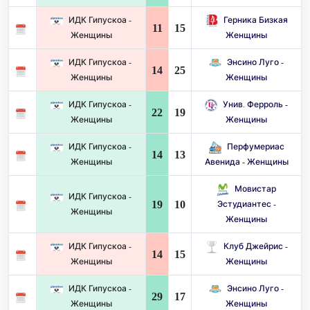
ИДК Гипускоа -
Герника Бизкая
11
15
Женщины
Женщины
ИДК Гипускоа -
Энсино Луго -
14
25
Женщины
Женщины
ИДК Гипускоа -
Унив. Ферроль -
22
19
Женщины
Женщины
ИДК Гипускоа -
Перфумериас
14
13
Женщины
Авенида - Женщины
Мовистар
ИДК Гипускоа -
19
10
Эстудиантес -
Женщины
Женщины
ИДК Гипускоа -
Клуб Джейрис -
14
15
Женщины
Женщины
ИДК Гипускоа -
Энсино Луго -
29
17
Женщины
Женщины