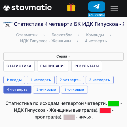
КОНКУРСЫ
Статистика 4 четверти БК ИДК Гипускоа - 
Ставматик
›
Баскетбол
›
Команды
›
ИДК Гипускоа - Женщины
›
4 четверть
Серии
▼
СТАТИСТИКА
РАСПИСАНИЕ
РЕЗУЛЬТАТЫ
Исходы
1 четверть
2 четверть
3 четверть
4 четверть
2-очковые
3-очковые
Статистика по исходам четвертой четверти.
-
ИДК Гипускоа - Женщины выиграл(а),
-
проиграл(а),
- ничья.