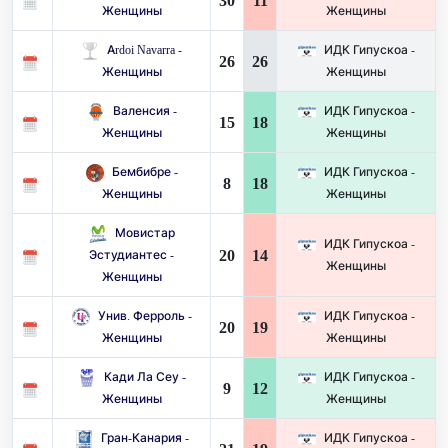
30
11
Женщины
Женщины
Ardoi Navarra -
ИДК Гипускоа -
26
26
Женщины
Женщины
Валенсия -
ИДК Гипускоа -
15
18
Женщины
Женщины
Бембибре -
ИДК Гипускоа -
8
18
Женщины
Женщины
Мовистар
ИДК Гипускоа -
20
14
Эстудиантес -
Женщины
Женщины
Унив. Ферроль -
ИДК Гипускоа -
20
19
Женщины
Женщины
Кади Ла Сеу -
ИДК Гипускоа -
9
12
Женщины
Женщины
Гран-Канария -
ИДК Гипускоа -