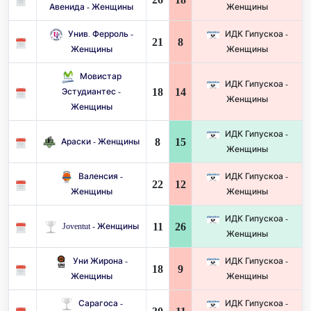
Авенида - Женщины
Женщины
Унив. Ферроль -
ИДК Гипускоа -
21
8
Женщины
Женщины
Мовистар
ИДК Гипускоа -
18
14
Эстудиантес -
Женщины
Женщины
ИДК Гипускоа -
8
15
Араски - Женщины
Женщины
Валенсия -
ИДК Гипускоа -
22
12
Женщины
Женщины
ИДК Гипускоа -
11
26
Joventut - Женщины
Женщины
Уни Жирона -
ИДК Гипускоа -
18
9
Женщины
Женщины
Сарагоса -
ИДК Гипускоа -