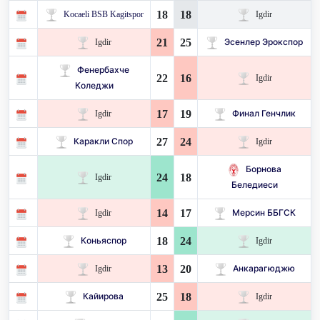
18
18
Kocaeli BSB Kagitspor
Igdir
21
25
Igdir
Эсенлер Эрокспор
Фенербахче
22
16
Igdir
Коледжи
17
19
Igdir
Финал Генчлик
27
24
Каракли Спор
Igdir
Борнова
24
18
Igdir
Беледиеси
14
17
Igdir
Мерсин ББГСК
18
24
Коньяспор
Igdir
13
20
Igdir
Анкарагюджю
25
18
Кайирова
Igdir