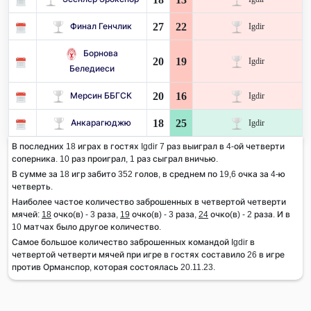
27
22
Финал Генчлик
Igdir
Борнова
20
19
Igdir
Беледиеси
20
16
Мерсин ББГСК
Igdir
18
25
Анкарагюджю
Igdir
В последних 18 играх в гостях Igdir 7 раз выиграл в 4-ой четверти
соперника. 10 раз проиграл, 1 раз сыграл вничью.
В сумме за 18 игр забито 352 голов, в среднем по 19,6 очка за 4-ю
четверть.
Наиболее частое количество заброшенных в четвертой четверти
мячей:
18
очко(в) - 3 раза,
19
очко(в) - 3 раза,
24
очко(в) - 2 раза. И в
10 матчах было другое количество.
Самое большое количество заброшенных командой Igdir в
четвертой четверти мячей при игре в гостях составило 26 в игре
против Орманспор, которая состоялась 20.11.23.