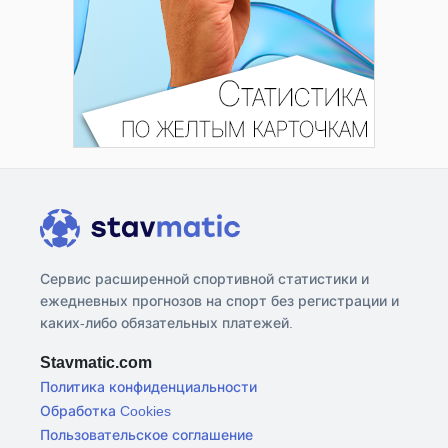
Сервис расширенной спортивной статистики и
ежедневных прогнозов на спорт без регистрации и
каких-либо обязательных платежей.
Stavmatic.com
Политика конфиденциальности
Обработка Cookies
Пользовательское соглашение