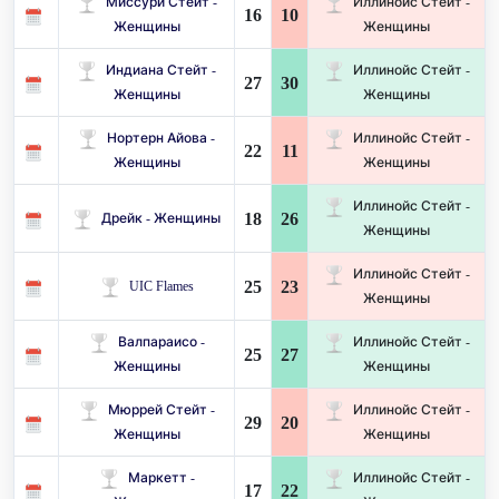
Миссури Стейт -
Иллинойс Стейт -
16
10
Женщины
Женщины
Индиана Стейт -
Иллинойс Стейт -
27
30
Женщины
Женщины
Нортерн Айова -
Иллинойс Стейт -
22
11
Женщины
Женщины
Иллинойс Стейт -
18
26
Дрейк - Женщины
Женщины
Иллинойс Стейт -
25
23
UIC Flames
Женщины
Валпараисо -
Иллинойс Стейт -
25
27
Женщины
Женщины
Мюррей Стейт -
Иллинойс Стейт -
29
20
Женщины
Женщины
Маркетт -
Иллинойс Стейт -
17
22