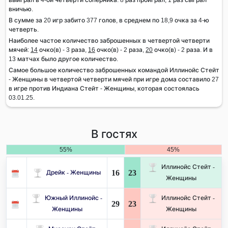
вничью.
В сумме за 20 игр забито 377 голов, в среднем по 18,9 очка за 4-ю
четверть.
Наиболее частое количество заброшенных в четвертой четверти
мячей:
14
очко(в) - 3 раза,
16
очко(в) - 2 раза,
20
очко(в) - 2 раза. И в
13 матчах было другое количество.
Самое большое количество заброшенных командой Иллинойс Стейт
- Женщины в четвертой четверти мячей при игре дома составило 27
в игре против Индиана Стейт - Женщины, которая состоялась
03.01.25.
В гостях
55%
45%
Иллинойс Стейт -
16
23
Дрейк - Женщины
Женщины
Южный Иллинойс -
Иллинойс Стейт -
29
23
Женщины
Женщины