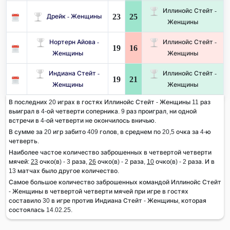
Иллинойс Стейт -
23
25
Дрейк - Женщины
Женщины
Нортерн Айова -
Иллинойс Стейт -
19
16
Женщины
Женщины
Индиана Стейт -
Иллинойс Стейт -
19
21
Женщины
Женщины
В последних 20 играх в гостях Иллинойс Стейт - Женщины 11 раз
выиграл в 4-ой четверти соперника. 9 раз проиграл, ни одной
встречи в 4-ой четверти не окончилось вничью.
В сумме за 20 игр забито 409 голов, в среднем по 20,5 очка за 4-ю
четверть.
Наиболее частое количество заброшенных в четвертой четверти
мячей:
23
очко(в) - 3 раза,
26
очко(в) - 2 раза,
10
очко(в) - 2 раза. И в
13 матчах было другое количество.
Самое большое количество заброшенных командой Иллинойс Стейт
- Женщины в четвертой четверти мячей при игре в гостях
составило 30 в игре против Индиана Стейт - Женщины, которая
состоялась 14.02.25.