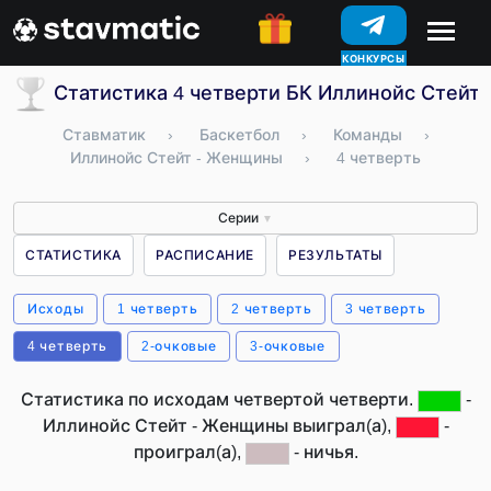
КОНКУРСЫ
Статистика 4 четверти БК Иллинойс Стейт
Ставматик
›
Баскетбол
›
Команды
›
Иллинойс Стейт - Женщины
›
4 четверть
Серии
▼
СТАТИСТИКА
РАСПИСАНИЕ
РЕЗУЛЬТАТЫ
Исходы
1 четверть
2 четверть
3 четверть
4 четверть
2-очковые
3-очковые
Статистика по исходам четвертой четверти.
-
Иллинойс Стейт - Женщины выиграл(а),
-
проиграл(а),
- ничья.