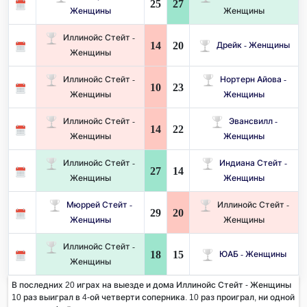
25
27
Женщины
Женщины
Иллинойс Стейт -
14
20
Дрейк - Женщины
Женщины
Иллинойс Стейт -
Нортерн Айова -
10
23
Женщины
Женщины
Иллинойс Стейт -
Эвансвилл -
14
22
Женщины
Женщины
Иллинойс Стейт -
Индиана Стейт -
27
14
Женщины
Женщины
Мюррей Стейт -
Иллинойс Стейт -
29
20
Женщины
Женщины
Иллинойс Стейт -
18
15
ЮАБ - Женщины
Женщины
В последних 20 играх на выезде и дома Иллинойс Стейт - Женщины
10 раз выиграл в 4-ой четверти соперника. 10 раз проиграл, ни одной