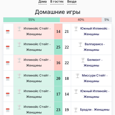
Дома
В гостях
Везде
Домашние игры
55%
40%
5%
Иллинойс Стейт -
Южный Иллинойс -
14
21
Женщины
Женщины
Иллинойс Стейт -
Валпараисо -
25
22
Женщины
Женщины
Иллинойс Стейт -
Белмонт -
16
22
Женщины
Женщины
Иллинойс Стейт -
Миссури Стейт -
20
18
Женщины
Женщины
Иллинойс Стейт -
Южный Иллинойс -
17
14
Женщины
Женщины
Иллинойс Стейт -
23
19
Брэдли - Женщины
Женщины