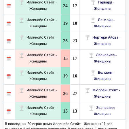
Иллинойс Стейт -
Гарвард -
24
17
Женщины
Женщины
Иллинойс Стейт -
Ле Мойн -
19
10
Женщины
Женщины
Иллинойс Стейт -
Нортерн Айова -
25
23
Женщины
Женщины
Иллинойс Стейт -
Эвансвилл -
15
17
Женщины
Женщины
Иллинойс Стейт -
Белмонт -
19
16
Женщины
Женщины
Иллинойс Стейт -
Мюррей Стейт -
26
27
Женщины
Женщины
Иллинойс Стейт -
Эвансвилл -
15
13
Женщины
Женщины
В последних 20 играх дома Иллинойс Стейт - Женщины 11 раз
выиграл в 4-ой четверти соперника. 8 раз проиграл, 1 раз сыграл