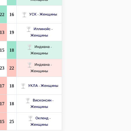
22
16
УСК - Женщины
Иллинойс -
13
19
Женщины
Индиана -
15
18
Женщины
Индиана -
23
22
Женщины
17
18
УКЛА - Женщины
Висконсин -
17
18
Женщины
Окленд -
15
25
Женщины