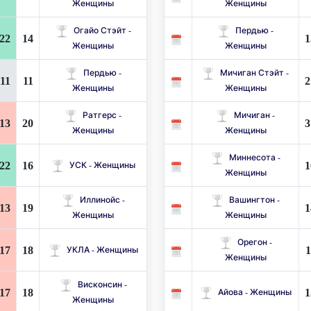
Женщины
Женщины
Огайо Стэйт -
Пердью -
22
14
1
Женщины
Женщины
Пердью -
Мичиган Стэйт -
11
11
2
Женщины
Женщины
Ратгерс -
Мичиган -
13
20
3
Женщины
Женщины
Миннесота -
22
16
1
УСК - Женщины
Женщины
Иллинойс -
Вашингтон -
13
19
1
Женщины
Женщины
Орегон -
17
18
1
УКЛА - Женщины
Женщины
Висконсин -
17
18
1
Айова - Женщины
Женщины