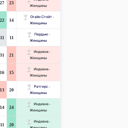
27
23
Женщины
Огайо Стэйт -
22
14
Женщины
Пердью -
11
11
Женщины
Индиана -
31
21
Женщины
Индиана -
16
15
Женщины
Ратгерс -
13
20
Женщины
Индиана -
14
24
Женщины
Индиана -
11
20
Женщины