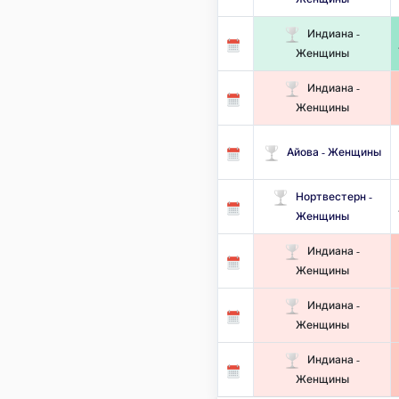
Индиана -
Женщины
Индиана -
Женщины
Айова - Женщины
Нортвестерн -
Женщины
Индиана -
Женщины
Индиана -
Женщины
Индиана -
Женщины