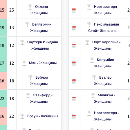
Окленд -
Нортвестерн -
15
25
2
Женщины
Женщины
Беллармин -
Пенсильвания
19
13
2
Женщины
Стейт Женщины
Саутерн Инидана
Норт Каролина -
19
12
- Женщины
Женщины
Колумбия -
17
12
2
Мэн - Женщины
Женщины
Бэйлор -
Батлер -
16
18
1
Женщины
Женщины
Стэнфорд -
Мичиган -
22
18
2
Женщины
Женщины
Нортвестерн -
16
22
1
Браун - Женщины
Женщины