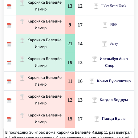
Карсияка Беледйе
13
12
Ilkler Sehri Usak
Измир
Карсияка Беледйе
9
17
NEF
Измир
Карсияка Беледйе
21
14
Saray
Измир
Карсияка Беледйе
Истамбул Анка
19
13
Измир
Спор
Карсияка Беледйе
11
16
Конья Буюкшехир
Измир
Карсияка Беледйе
12
13
Кагдас Бодрум
Измир
Карсияка Беледйе
15
17
Пицца Буллз
Измир
В последних 20 играх дома Карсияка Беледйе Измир 11 раз выиграл
в 4-ой четверти соперника. 9 раз проиграл, ни одной встречи в 4-ой