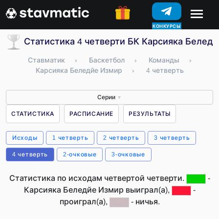
КОНКУРСЫ
Статистика 4 четверти БК Карсияка Беледй
Ставматик
›
Баскетбол
›
Команды
›
Карсияка Беледйе Измир
›
4 четверть
Серии
▼
СТАТИСТИКА
РАСПИСАНИЕ
РЕЗУЛЬТАТЫ
Исходы
1 четверть
2 четверть
3 четверть
4 четверть
2-очковые
3-очковые
Статистика по исходам четвертой четверти.
-
Карсияка Беледйе Измир выиграл(а),
-
проиграл(а),
- ничья.