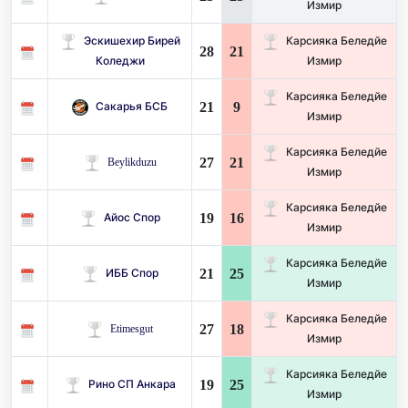
Измир
Эскишехир Бирей
Карсияка Беледйе
28
21
Коледжи
Измир
Карсияка Беледйе
21
9
Сакарья БСБ
Измир
Карсияка Беледйе
27
21
Beylikduzu
Измир
Карсияка Беледйе
19
16
Айос Спор
Измир
Карсияка Беледйе
21
25
ИББ Спор
Измир
Карсияка Беледйе
27
18
Etimesgut
Измир
Карсияка Беледйе
19
25
Рино СП Анкара
Измир