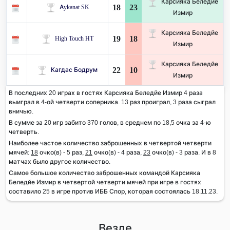
Карсияка Беледйе
18
23
Aykanat SK
Измир
Карсияка Беледйе
19
18
High Touch HT
Измир
Карсияка Беледйе
22
10
Кагдас Бодрум
Измир
В последних 20 играх в гостях Карсияка Беледйе Измир 4 раза
выиграл в 4-ой четверти соперника. 13 раз проиграл, 3 раза сыграл
вничью.
В сумме за 20 игр забито 370 голов, в среднем по 18,5 очка за 4-ю
четверть.
Наиболее частое количество заброшенных в четвертой четверти
мячей:
18
очко(в) - 5 раз,
21
очко(в) - 4 раза,
23
очко(в) - 3 раза. И в 8
матчах было другое количество.
Самое большое количество заброшенных командой Карсияка
Беледйе Измир в четвертой четверти мячей при игре в гостях
составило 25 в игре против ИББ Спор, которая состоялась 18.11.23.
Везде