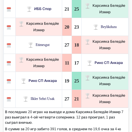
Карсияка Беледйе
21
25
ИББ Спор
Измир
Карсияка Беледйе
20
23
Beylikduzu
Измир
Карсияка Беледйе
27
18
Etimesgut
Измир
Карсияка Беледйе
11
17
Рино СП Анкара
Измир
Карсияка Беледйе
19
25
Рино СП Анкара
Измир
Карсияка Беледйе
27
21
Ilkler Sehri Usak
Измир
В последних 20 играх на выезде и дома Карсияка Беледйе Измир 7
раз выиграл в 4-ой четверти соперника. 12 раз проиграл, 1 раз
сыграл вничью.
В сумме за 20 игр забито 391 голов, в среднем по 19,6 очка за 4-ю