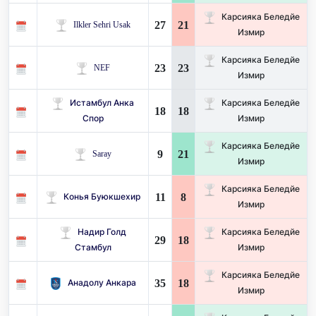
Карсияка Беледйе
27
21
Ilkler Sehri Usak
Измир
Карсияка Беледйе
23
23
NEF
Измир
Истамбул Анка
Карсияка Беледйе
18
18
Спор
Измир
Карсияка Беледйе
9
21
Saray
Измир
Карсияка Беледйе
11
8
Конья Буюкшехир
Измир
Надир Голд
Карсияка Беледйе
29
18
Стамбул
Измир
Карсияка Беледйе
35
18
Анадолу Анкара
Измир