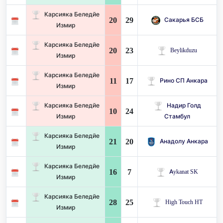
Карсияка Беледйе
20
29
Сакарья БСБ
Измир
Карсияка Беледйе
20
23
Beylikduzu
Измир
Карсияка Беледйе
11
17
Рино СП Анкара
Измир
Карсияка Беледйе
Надир Голд
10
24
Измир
Стамбул
Карсияка Беледйе
21
20
Анадолу Анкара
Измир
Карсияка Беледйе
16
7
Aykanat SK
Измир
Карсияка Беледйе
28
25
High Touch HT
Измир