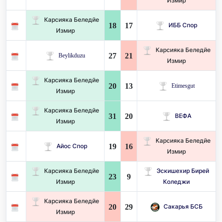
Измир
Карсияка Беледйе
18
17
ИББ Спор
Измир
Карсияка Беледйе
27
21
Beylikduzu
Измир
Карсияка Беледйе
20
13
Etimesgut
Измир
Карсияка Беледйе
31
20
ВЕФА
Измир
Карсияка Беледйе
19
16
Айос Спор
Измир
Карсияка Беледйе
Эскишехир Бирей
23
9
Измир
Коледжи
Карсияка Беледйе
20
29
Сакарья БСБ
Измир