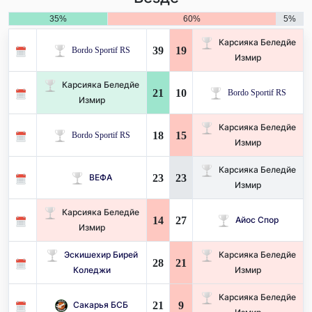
35%
60%
5%
Карсияка Беледйе
39
19
Bordo Sportif RS
Измир
Карсияка Беледйе
21
10
Bordo Sportif RS
Измир
Карсияка Беледйе
18
15
Bordo Sportif RS
Измир
Карсияка Беледйе
23
23
ВЕФА
Измир
Карсияка Беледйе
14
27
Айос Спор
Измир
Эскишехир Бирей
Карсияка Беледйе
28
21
Коледжи
Измир
Карсияка Беледйе
21
9
Сакарья БСБ