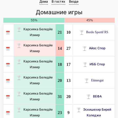
Дома
В гостях
Везде
Домашние игры
55%
45%
Карсияка Беледйе
21
10
Bordo Sportif RS
Измир
Карсияка Беледйе
14
27
Айос Спор
Измир
Карсияка Беледйе
18
17
ИББ Спор
Измир
Карсияка Беледйе
20
13
Etimesgut
Измир
Карсияка Беледйе
31
20
ВЕФА
Измир
Карсияка Беледйе
Эскишехир Бирей
23
9
Измир
Коледжи