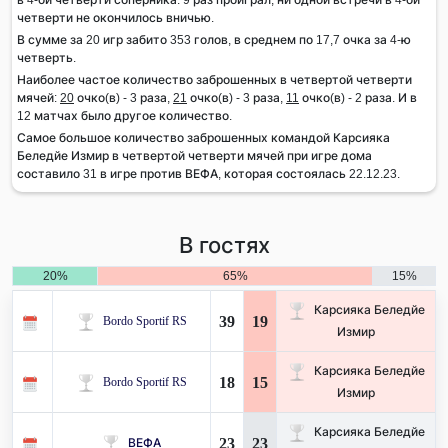
четверти не окончилось вничью.
В сумме за 20 игр забито 353 голов, в среднем по 17,7 очка за 4-ю
четверть.
Наиболее частое количество заброшенных в четвертой четверти
мячей:
20
очко(в) - 3 раза,
21
очко(в) - 3 раза,
11
очко(в) - 2 раза. И в
12 матчах было другое количество.
Самое большое количество заброшенных командой Карсияка
Беледйе Измир в четвертой четверти мячей при игре дома
составило 31 в игре против ВЕФА, которая состоялась 22.12.23.
В гостях
20%
65%
15%
Карсияка Беледйе
39
19
Bordo Sportif RS
Измир
Карсияка Беледйе
18
15
Bordo Sportif RS
Измир
Карсияка Беледйе
23
23
ВЕФА