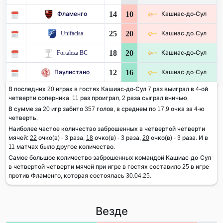
14
10
Фламенго
Кашиас-до-Сул
25
20
Unifacisa
Кашиас-до-Сул
18
20
Fortaleza BC
Кашиас-до-Сул
12
16
Паулистано
Кашиас-до-Сул
В последних 20 играх в гостях Кашиас-до-Сул 7 раз выиграл в 4-ой
четверти соперника. 11 раз проиграл, 2 раза сыграл вничью.
В сумме за 20 игр забито 357 голов, в среднем по 17,9 очка за 4-ю
четверть.
Наиболее частое количество заброшенных в четвертой четверти
мячей:
22
очко(в) - 3 раза,
18
очко(в) - 3 раза,
20
очко(в) - 3 раза. И в
11 матчах было другое количество.
Самое большое количество заброшенных командой Кашиас-до-Сул
в четвертой четверти мячей при игре в гостях составило 25 в игре
против Фламенго, которая состоялась 30.04.25.
Везде