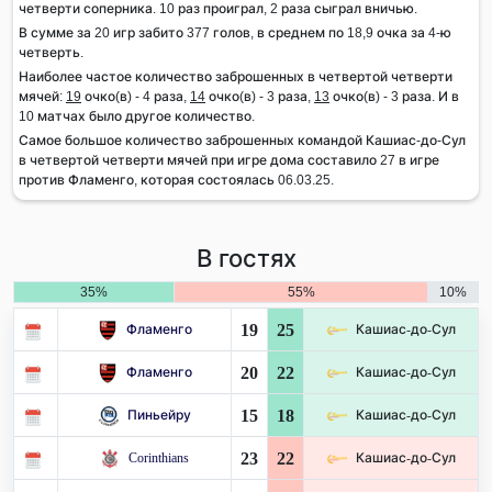
четверти соперника. 10 раз проиграл, 2 раза сыграл вничью.
В сумме за 20 игр забито 377 голов, в среднем по 18,9 очка за 4-ю
четверть.
Наиболее частое количество заброшенных в четвертой четверти
мячей:
19
очко(в) - 4 раза,
14
очко(в) - 3 раза,
13
очко(в) - 3 раза. И в
10 матчах было другое количество.
Самое большое количество заброшенных командой Кашиас-до-Сул
в четвертой четверти мячей при игре дома составило 27 в игре
против Фламенго, которая состоялась 06.03.25.
В гостях
35%
55%
10%
19
25
Фламенго
Кашиас-до-Сул
20
22
Фламенго
Кашиас-до-Сул
15
18
Пиньейру
Кашиас-до-Сул
23
22
Corinthians
Кашиас-до-Сул