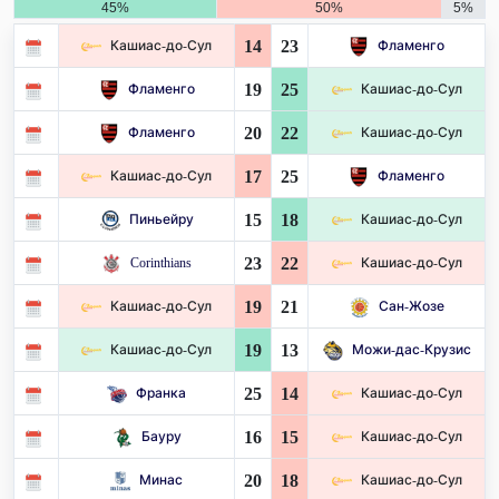
45%
50%
5%
14
23
Кашиас-до-Сул
Фламенго
19
25
Фламенго
Кашиас-до-Сул
20
22
Фламенго
Кашиас-до-Сул
17
25
Кашиас-до-Сул
Фламенго
15
18
Пиньейру
Кашиас-до-Сул
23
22
Corinthians
Кашиас-до-Сул
19
21
Кашиас-до-Сул
Сан-Жозе
19
13
Кашиас-до-Сул
Можи-дас-Крузис
25
14
Франка
Кашиас-до-Сул
16
15
Бауру
Кашиас-до-Сул
20
18
Минас
Кашиас-до-Сул