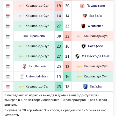
19
20
Кашиас-до-Сул
Паулистано
14
14
Кашиас-до-Сул
Sao Paulo
27
23
Кашиас-до-Сул
Фламенго
30
22
Бразилиа
Кашиас-до-Сул
23
16
Кашиас-до-Сул
Ботафого
27
21
Кашиас-до-Сул
ФК Васко да Гама
25
13
Pato Basquete
Кашиас-до-Сул
15
16
Uniao Corinthians
Кашиас-до-Сул
25
18
Кашиас-до-Сул
Unifacisa
В последних 20 играх на выезде и дома Кашиас-до-Сул 9 раз
выиграл в 4-ой четверти соперника. 10 раз проиграл, 1 раз сыграл
вничью.
В сумме за 20 игр забито 389 голов, в среднем по 19,5 очка за 4-ю
четверть.