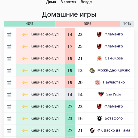
Дома
В гостях
Везде
Домашние игры
40%
50%
10%
14
23
Кашиас-до-Сул
Фламенго
17
25
Кашиас-до-Сул
Фламенго
19
21
Кашиас-до-Сул
Сан-Жозе
19
13
Кашиас-до-Сул
Можи-дас-Крузис
19
20
Кашиас-до-Сул
Паулистано
14
14
Кашиас-до-Сул
Sao Paulo
27
23
Кашиас-до-Сул
Фламенго
23
16
Кашиас-до-Сул
Ботафого
27
21
Кашиас-до-Сул
ФК Васко да Гама