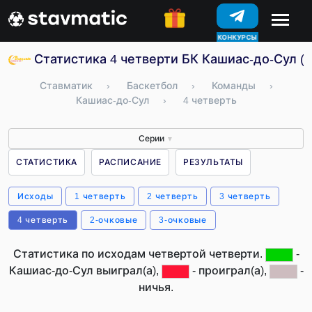
КОНКУРСЫ
Статистика 4 четверти БК Кашиас-до-Сул (
Ставматик
›
Баскетбол
›
Команды
›
Кашиас-до-Сул
›
4 четверть
Серии
▼
СТАТИСТИКА
РАСПИСАНИЕ
РЕЗУЛЬТАТЫ
Исходы
1 четверть
2 четверть
3 четверть
4 четверть
2-очковые
3-очковые
Статистика по исходам четвертой четверти.
-
Кашиас-до-Сул выиграл(а),
- проиграл(а),
-
ничья.