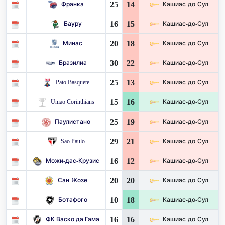
25
14
Франка
Кашиас-до-Сул
16
15
Бауру
Кашиас-до-Сул
20
18
Минас
Кашиас-до-Сул
30
22
Бразилиа
Кашиас-до-Сул
25
13
Pato Basquete
Кашиас-до-Сул
15
16
Uniao Corinthians
Кашиас-до-Сул
25
19
Паулистано
Кашиас-до-Сул
29
21
Sao Paulo
Кашиас-до-Сул
16
12
Можи-дас-Крузис
Кашиас-до-Сул
20
20
Сан-Жозе
Кашиас-до-Сул
10
18
Ботафого
Кашиас-до-Сул
16
16
ФК Васко да Гама
Кашиас-до-Сул