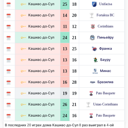
25
18
Кашиас-до-Сул
Unifacisa
14
20
Кашиас-до-Сул
Fortaleza BC
11
12
Кашиас-до-Сул
Corinthians
24
21
Кашиас-до-Сул
Пиньейру
13
25
Кашиас-до-Сул
Франка
13
16
Кашиас-до-Сул
Бауру
13
18
Кашиас-до-Сул
Минас
16
28
Кашиас-до-Сул
Бразилиа
19
19
Кашиас-до-Сул
Pato Basquete
26
21
Кашиас-до-Сул
Uniao Corinthians
24
16
Кашиас-до-Сул
Pato Basquete
В последних 20 играх дома Кашиас-до-Сул 8 раз выиграл в 4-ой