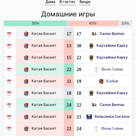
Дома
В гостях
Везде
Домашние игры
50%
40%
10%
17
17
Катая Баскет
Салон Вилпас
13
30
Катая Баскет
Каухайоки Карху
15
22
Катая Баскет
Каухайоки Карху
22
20
Катая Баскет
Bisons Loimaa
11
19
Катая Баскет
Korihait
18
18
Катая Баскет
Каухайоки Карху
24
22
Катая Баскет
Салон Вилпас
14
21
Катая Баскет
Хельсинки Сигаллз
22
24
Катая Баскет
Bisons Loimaa