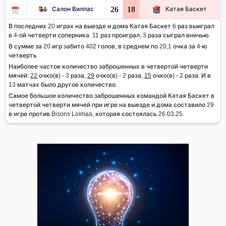
26
18
Салон Вилпас
Катая Баскет
В последних 20 играх на выезде и дома Катая Баскет 6 раз выиграл
в 4-ой четверти соперника. 11 раз проиграл, 3 раза сыграл вничью.
В сумме за 20 игр забито 402 голов, в среднем по 20,1 очка за 4-ю
четверть.
Наиболее частое количество заброшенных в четвертой четверти
мячей:
22
очко(в) - 3 раза,
29
очко(в) - 2 раза,
15
очко(в) - 2 раза. И в
13 матчах было другое количество.
Самое большое количество заброшенных командой Катая Баскет в
четвертой четверти мячей при игре на выезде и дома составило 29
в игре против Bisons Loimaa, которая состоялась 26.03.25.