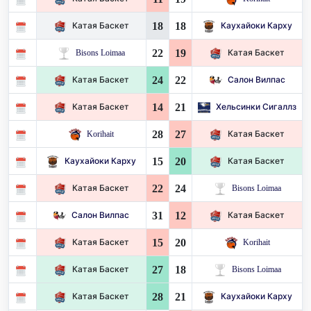
18
18
Катая Баскет
Каухайоки Карху
22
19
Bisons Loimaa
Катая Баскет
24
22
Катая Баскет
Салон Вилпас
14
21
Катая Баскет
Хельсинки Сигаллз
28
27
Korihait
Катая Баскет
15
20
Каухайоки Карху
Катая Баскет
22
24
Катая Баскет
Bisons Loimaa
31
12
Салон Вилпас
Катая Баскет
15
20
Катая Баскет
Korihait
27
18
Катая Баскет
Bisons Loimaa
28
21
Катая Баскет
Каухайоки Карху