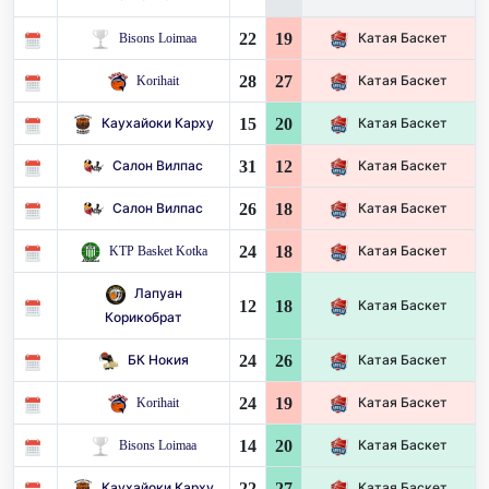
22
19
Bisons Loimaa
Катая Баскет
28
27
Korihait
Катая Баскет
15
20
Каухайоки Карху
Катая Баскет
31
12
Салон Вилпас
Катая Баскет
26
18
Салон Вилпас
Катая Баскет
24
18
KTP Basket Kotka
Катая Баскет
Лапуан
12
18
Катая Баскет
Корикобрат
24
26
БК Нокия
Катая Баскет
24
19
Korihait
Катая Баскет
14
20
Bisons Loimaa
Катая Баскет
22
27
Каухайоки Карху
Катая Баскет