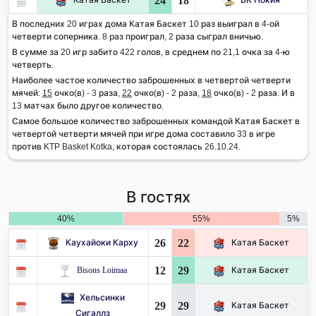
24
18
В последних 20 играх дома Катая Баскет 10 раз выиграл в 4-ой
четверти соперника. 8 раз проиграл, 2 раза сыграл вничью.
В сумме за 20 игр забито 422 голов, в среднем по 21,1 очка за 4-ю
четверть.
Наиболее частое количество заброшенных в четвертой четверти
мячей:
15
очко(в) - 3 раза,
22
очко(в) - 2 раза,
18
очко(в) - 2 раза. И в
13 матчах было другое количество.
Самое большое количество заброшенных командой Катая Баскет в
четвертой четверти мячей при игре дома составило 33 в игре
против KTP Basket Kotka, которая состоялась 26.10.24.
В гостях
40%
55%
5%
26
22
Каухайоки Карху
Катая Баскет
12
29
Bisons Loimaa
Катая Баскет
Хельсинки
29
29
Катая Баскет
Сигаллз