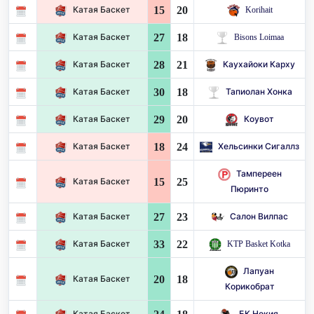
15
20
Катая Баскет
Korihait
27
18
Катая Баскет
Bisons Loimaa
28
21
Катая Баскет
Каухайоки Карху
30
18
Катая Баскет
Тапиолан Хонка
29
20
Катая Баскет
Коувот
18
24
Катая Баскет
Хельсинки Сигаллз
Тампереен
15
25
Катая Баскет
Пюринто
27
23
Катая Баскет
Салон Вилпас
33
22
Катая Баскет
KTP Basket Kotka
Лапуан
20
18
Катая Баскет
Корикобрат
Катая Баскет
БК Нокия