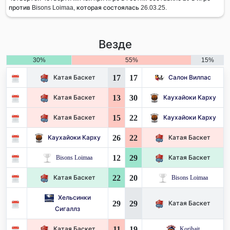
против Bisons Loimaa, которая состоялась 26.03.25.
Везде
30%
55%
15%
17
17
Катая Баскет
Салон Вилпас
13
30
Катая Баскет
Каухайоки Карху
15
22
Катая Баскет
Каухайоки Карху
26
22
Каухайоки Карху
Катая Баскет
12
29
Bisons Loimaa
Катая Баскет
22
20
Катая Баскет
Bisons Loimaa
Хельсинки
29
29
Катая Баскет
Сигаллз
11
19
Катая Баскет
Korihait