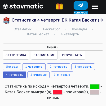
КОНКУРСЫ
Статистика 4 четверти БК Катая Баскет (Ф
Ставматик
›
Баскетбол
›
Команды
›
Катая Баскет
›
4 четверть
Серии
▼
СТАТИСТИКА
РАСПИСАНИЕ
РЕЗУЛЬТАТЫ
Исходы
1 четверть
2 четверть
3 четверть
4 четверть
2-очковые
3-очковые
Статистика по исходам четвертой четверти.
-
Катая Баскет выиграл(а),
- проиграл(а),
-
ничья.