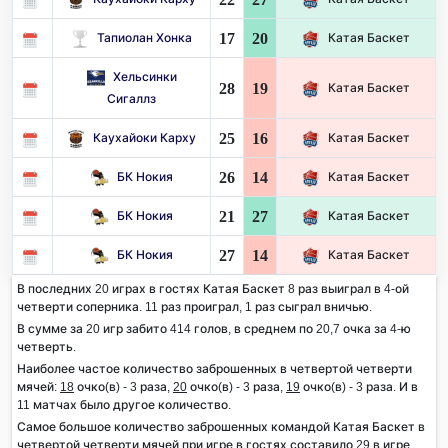
17
20
Тапиолан Хонка
Катая Баскет
Хельсинки
28
19
Катая Баскет
Сигаллз
25
16
Каухайоки Карху
Катая Баскет
26
14
БК Нокия
Катая Баскет
21
27
БК Нокия
Катая Баскет
27
14
БК Нокия
Катая Баскет
В последних 20 играх в гостях Катая Баскет 8 раз выиграл в 4-ой
четверти соперника. 11 раз проиграл, 1 раз сыграл вничью.
В сумме за 20 игр забито 414 голов, в среднем по 20,7 очка за 4-ю
четверть.
Наиболее частое количество заброшенных в четвертой четверти
мячей:
18
очко(в) - 3 раза,
20
очко(в) - 3 раза,
19
очко(в) - 3 раза. И в
11 матчах было другое количество.
Самое большое количество заброшенных командой Катая Баскет в
четвертой четверти мячей при игре в гостях составило 29 в игре