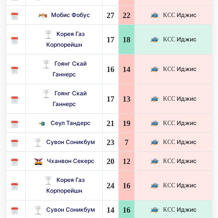
27
22
Мобис Фобус
KCC Иджис
Корея Газ
17
18
KCC Иджис
Корпорейшн
Гоянг Скай
16
14
KCC Иджис
Ганнерс
Гоянг Скай
17
13
KCC Иджис
Ганнерс
21
19
Сеул Тандерс
KCC Иджис
23
7
Сувон Соникбум
KCC Иджис
20
12
Чханвон Секерс
KCC Иджис
Корея Газ
24
16
KCC Иджис
Корпорейшн
14
16
Сувон Соникбум
KCC Иджис