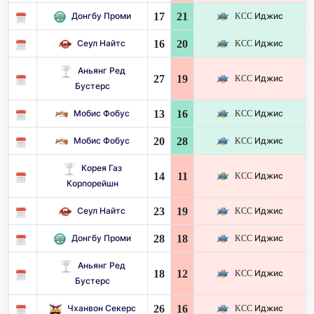
17
21
Донгбу Проми
KCC Иджис
16
20
Сеул Найтс
KCC Иджис
Аньянг Ред
27
19
KCC Иджис
Бустерс
13
16
Мобис Фобус
KCC Иджис
20
28
Мобис Фобус
KCC Иджис
Корея Газ
14
11
KCC Иджис
Корпорейшн
23
19
Сеул Найтс
KCC Иджис
28
18
Донгбу Проми
KCC Иджис
Аньянг Ред
18
12
KCC Иджис
Бустерс
26
16
Чханвон Секерс
KCC Иджис