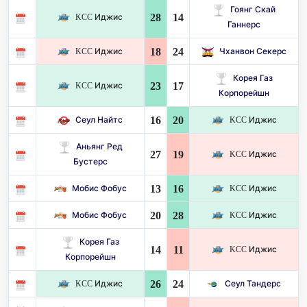
Гоянг Скай
28
14
KCC Иджис
Ганнерс
18
24
KCC Иджис
Чханвон Секерс
Корея Газ
23
17
KCC Иджис
Корпорейшн
16
20
Сеул Найтс
KCC Иджис
Аньянг Ред
27
19
KCC Иджис
Бустерс
13
16
Мобис Фобус
KCC Иджис
20
28
Мобис Фобус
KCC Иджис
Корея Газ
14
11
KCC Иджис
Корпорейшн
26
24
KCC Иджис
Сеул Тандерс