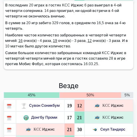
В последних 20 играх в гостях KCC Иджис 6 раз выиграл в 4-ой
четверти соперника. 14 раз проиграл, ни одной встречи в 4-ой
четверти не окончилось вничью.
В сумме за 20 игр забито 329 голов, в среднем по 16,5 очка за 4-ю
четверть.
Наиболее частое количество заброшенных в четвертой четверти
мячей:
16
очко(в) - 4 раза,
19
очко(в) - 3 раза,
12
очко(в) - 3 раза. И в
10 матчах было другое количество.
Самое большое количество заброшенных командой KCC Иджис в
четвертой четверти мячей при игре в гостях составило 28 в игре
против Мобис Фобус, которая состоялась 16.03.25.
Везде
45%
50%
5%
19
12
Сувон Соникбум
KCC Иджис
17
21
Донгбу Проми
KCC Иджис
21
30
KCC Иджис
Сеул Тандерс