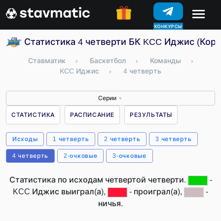
КОНКУРСЫ
Статистика 4 четверти БК KCC Иджис (Коре
Ставматик
›
Баскетбол
›
Команды
›
KCC Иджис
›
4 четверть
Серии
▼
СТАТИСТИКА
РАСПИСАНИЕ
РЕЗУЛЬТАТЫ
Исходы
1 четверть
2 четверть
3 четверть
4 четверть
2-очковые
3-очковые
Статистика по исходам четвертой четверти.
-
KCC Иджис выиграл(а),
- проиграл(а),
-
ничья.