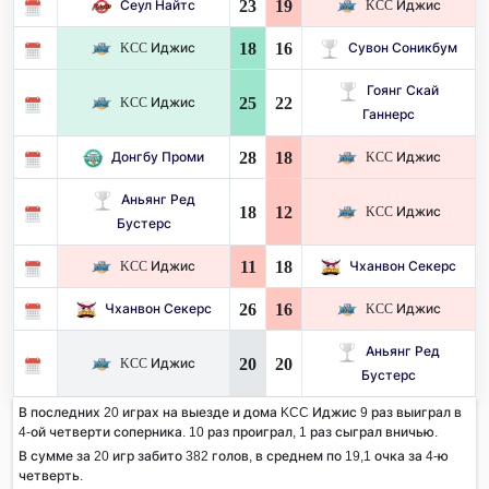
23
19
Сеул Найтс
KCC Иджис
18
16
KCC Иджис
Сувон Соникбум
Гоянг Скай
25
22
KCC Иджис
Ганнерс
28
18
Донгбу Проми
KCC Иджис
Аньянг Ред
18
12
KCC Иджис
Бустерс
11
18
KCC Иджис
Чханвон Секерс
26
16
Чханвон Секерс
KCC Иджис
Аньянг Ред
20
20
KCC Иджис
Бустерс
В последних 20 играх на выезде и дома KCC Иджис 9 раз выиграл в
4-ой четверти соперника. 10 раз проиграл, 1 раз сыграл вничью.
В сумме за 20 игр забито 382 голов, в среднем по 19,1 очка за 4-ю
четверть.