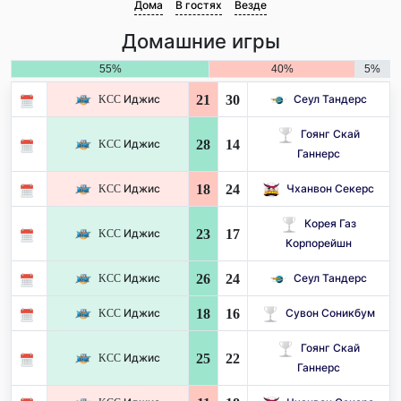
Дома
В гостях
Везде
Домашние игры
55%
40%
5%
21
30
KCC Иджис
Сеул Тандерс
Гоянг Скай
28
14
KCC Иджис
Ганнерс
18
24
KCC Иджис
Чханвон Секерс
Корея Газ
23
17
KCC Иджис
Корпорейшн
26
24
KCC Иджис
Сеул Тандерс
18
16
KCC Иджис
Сувон Соникбум
Гоянг Скай
25
22
KCC Иджис
Ганнерс