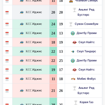
11
18
KCC Иджис
Чханвон Секерс
Аньянг Ред
20
20
KCC Иджис
Бустерс
24
19
KCC Иджис
Сувон Соникбум
24
13
KCC Иджис
Донгбу Проми
18
19
KCC Иджис
Сеул Найтс
22
13
KCC Иджис
Сеул Тандерс
22
25
KCC Иджис
Донгбу Проми
19
17
KCC Иджис
Сеул Найтс
11
18
KCC Иджис
Мобис Фобус
Аньянг Ред
21
26
KCC Иджис
Бустерс
Корея Газ
28
25
KCC Иджис