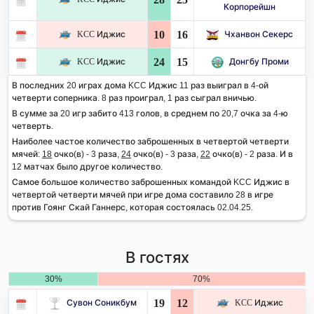
Корпорейшн
10
16
KCC Иджис
Чханвон Секерс
24
15
KCC Иджис
Донгбу Проми
В последних 20 играх дома KCC Иджис 11 раз выиграл в 4-ой
четверти соперника. 8 раз проиграл, 1 раз сыграл вничью.
В сумме за 20 игр забито 413 голов, в среднем по 20,7 очка за 4-ю
четверть.
Наиболее частое количество заброшенных в четвертой четверти
мячей:
18
очко(в) - 3 раза,
24
очко(в) - 3 раза,
22
очко(в) - 2 раза. И в
12 матчах было другое количество.
Самое большое количество заброшенных командой KCC Иджис в
четвертой четверти мячей при игре дома составило 28 в игре
против Гоянг Скай Ганнерс, которая состоялась 02.04.25.
В гостях
30%
70%
19
12
Сувон Соникбум
KCC Иджис