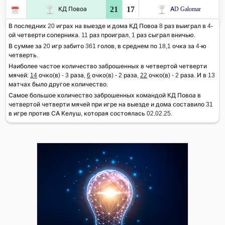
21
17
КД Повоа
AD Galomar
В последних 20 играх на выезде и дома КД Повоа 8 раз выиграл в 4-
ой четверти соперника. 11 раз проиграл, 1 раз сыграл вничью.
В сумме за 20 игр забито 361 голов, в среднем по 18,1 очка за 4-ю
четверть.
Наиболее частое количество заброшенных в четвертой четверти
мячей:
14
очко(в) - 3 раза,
6
очко(в) - 2 раза,
22
очко(в) - 2 раза. И в 13
матчах было другое количество.
Самое большое количество заброшенных командой КД Повоа в
четвертой четверти мячей при игре на выезде и дома составило 31
в игре против СА Келуш, которая состоялась 02.02.25.