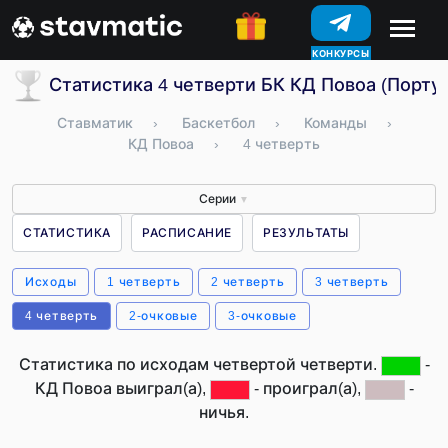
КОНКУРСЫ
Статистика 4 четверти БК КД Повоа (Порту
Ставматик
›
Баскетбол
›
Команды
›
КД Повоа
›
4 четверть
Серии
▼
СТАТИСТИКА
РАСПИСАНИЕ
РЕЗУЛЬТАТЫ
Исходы
1 четверть
2 четверть
3 четверть
4 четверть
2-очковые
3-очковые
Статистика по исходам четвертой четверти.
-
КД Повоа выиграл(а),
- проиграл(а),
-
ничья.