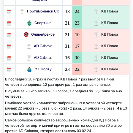
18
24
Портимоненси СК
КД Повоа
21
23
Спортинг
КД Повоа
21
10
Оливейренсе
КД Повоа
31
17
AD Galomar
КД Повоа
16
30
AD Galomar
КД Повоа
23
22
ФК Порту
КД Повоа
В последних 20 играх в гостях КД Повоа 7 раз выиграл в 4-ой
четверти соперника. 12 раз проиграл, 1 раз сыграл вничью.
В сумме за 20 игр забито 353 голов, в среднем по 17,7 очка за 4-ю
четверть.
Наиболее частое количество заброшенных в четвертой четверти
мячей:
22
очко(в) - 3 раза,
6
очко(в) - 2 раза,
14
очко(в) - 2 раза. И в 13
матчах было другое количество.
Самое большое количество заброшенных командой КД Повоа в
четвертой четверти мячей при игре в гостях составило 30 в игре
против AD Galomar, которая состоялась 03.02.24.