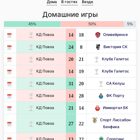
Дома
В гостях
Везде
Домашние игры
45%
50%
5%
14
18
КД Повоа
Оливейренсе
24
8
КД Повоа
Виктория СК
20
21
КД Повоа
Клубе Галитос
14
19
КД Повоа
Клубе Галитос
31
20
КД Повоа
СА Келуш
14
28
КД Повоа
ФК Порту
21
14
КД Повоа
Иммортал БК
Спорт Лиссабон
27
22
КД Повоа
Бенфика
13
22
КД Повоа
Спортинг