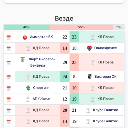
Везде
40%
55%
5%
22
23
Иммортал БК
КД Повоа
14
18
КД Повоа
Оливейренсе
Спорт Лиссабон
29
25
КД Повоа
Бенфика
24
8
КД Повоа
Виктория СК
21
10
Спортинг
КД Повоа
12
19
AD Galomar
КД Повоа
20
21
КД Повоа
Клубе Галитос
14
19
КД Повоа
Клубе Галитос