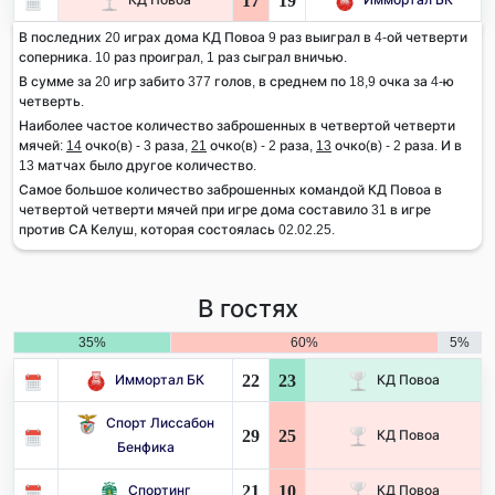
17
19
В последних 20 играх дома КД Повоа 9 раз выиграл в 4-ой четверти
соперника. 10 раз проиграл, 1 раз сыграл вничью.
В сумме за 20 игр забито 377 голов, в среднем по 18,9 очка за 4-ю
четверть.
Наиболее частое количество заброшенных в четвертой четверти
мячей:
14
очко(в) - 3 раза,
21
очко(в) - 2 раза,
13
очко(в) - 2 раза. И в
13 матчах было другое количество.
Самое большое количество заброшенных командой КД Повоа в
четвертой четверти мячей при игре дома составило 31 в игре
против СА Келуш, которая состоялась 02.02.25.
В гостях
35%
60%
5%
22
23
Иммортал БК
КД Повоа
Спорт Лиссабон
29
25
КД Повоа
Бенфика
21
10
Спортинг
КД Повоа