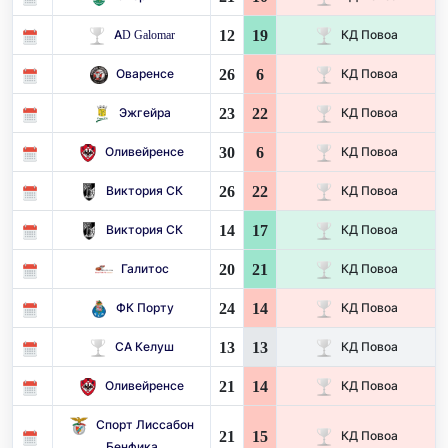
12
19
AD Galomar
КД Повоа
26
6
Оваренсе
КД Повоа
23
22
Эжгейра
КД Повоа
30
6
Оливейренсе
КД Повоа
26
22
Виктория СК
КД Повоа
14
17
Виктория СК
КД Повоа
20
21
Галитос
КД Повоа
24
14
ФК Порту
КД Повоа
13
13
СА Келуш
КД Повоа
21
14
Оливейренсе
КД Повоа
Спорт Лиссабон
21
15
КД Повоа
Бенфика