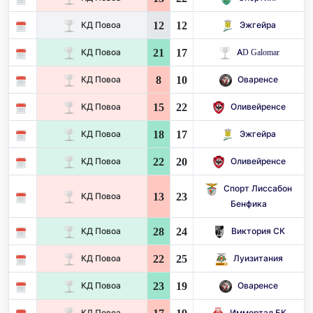
12
12
КД Повоа
Эжгейра
21
17
КД Повоа
AD Galomar
8
10
КД Повоа
Оваренсе
15
22
КД Повоа
Оливейренсе
18
17
КД Повоа
Эжгейра
22
20
КД Повоа
Оливейренсе
Спорт Лиссабон
13
23
КД Повоа
Бенфика
28
24
КД Повоа
Виктория СК
22
25
КД Повоа
Луизитания
23
19
КД Повоа
Оваренсе
КД Повоа
Иммортал БК