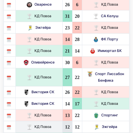
26
6
Оваренсе
КД Повоа
31
20
КД Повоа
СА Келуш
23
22
Эжгейра
КД Повоа
14
28
КД Повоа
ФК Порту
21
14
КД Повоа
Иммортал БК
30
6
Оливейренсе
КД Повоа
Спорт Лиссабон
27
22
КД Повоа
Бенфика
26
22
Виктория СК
КД Повоа
14
17
Виктория СК
КД Повоа
13
22
КД Повоа
Спортинг
12
12
КД Повоа
Эжгейра