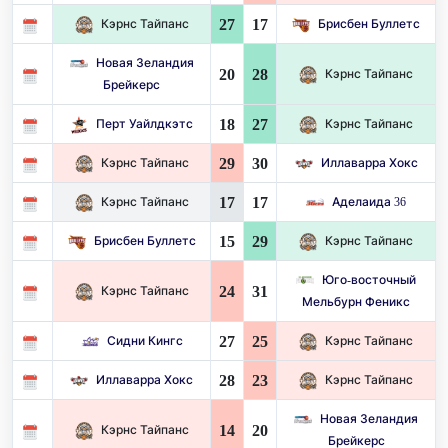
27
17
Кэрнс Тайпанс
Брисбен Буллетс
Новая Зеландия
20
28
Кэрнс Тайпанс
Брейкерс
18
27
Перт Уайлдкэтс
Кэрнс Тайпанс
29
30
Кэрнс Тайпанс
Иллаварра Хокс
17
17
Кэрнс Тайпанс
Аделаида 36
15
29
Брисбен Буллетс
Кэрнс Тайпанс
Юго-восточный
24
31
Кэрнс Тайпанс
Мельбурн Феникс
27
25
Сидни Кингс
Кэрнс Тайпанс
28
23
Иллаварра Хокс
Кэрнс Тайпанс
Новая Зеландия
14
20
Кэрнс Тайпанс
Брейкерс