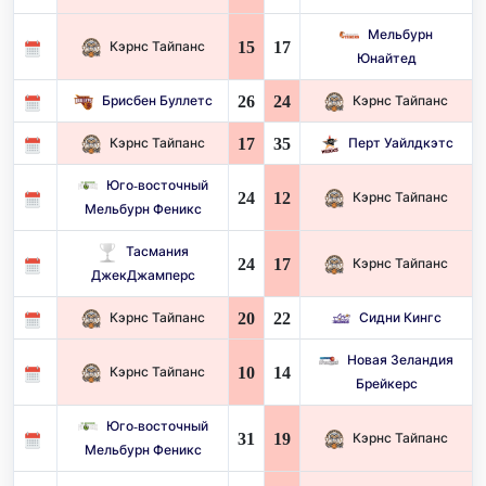
Мельбурн
15
17
Кэрнс Тайпанс
Юнайтед
26
24
Брисбен Буллетс
Кэрнс Тайпанс
17
35
Кэрнс Тайпанс
Перт Уайлдкэтс
Юго-восточный
24
12
Кэрнс Тайпанс
Мельбурн Феникс
Тасмания
24
17
Кэрнс Тайпанс
ДжекДжамперс
20
22
Кэрнс Тайпанс
Сидни Кингс
Новая Зеландия
10
14
Кэрнс Тайпанс
Брейкерс
Юго-восточный
31
19
Кэрнс Тайпанс
Мельбурн Феникс