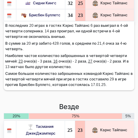
32
25
Сидни Кингс
Кэрнс Тайпанс
34
23
Брисбен Буллетс
Кэрнс Тайпанс
В последних 20 играх в гостях Кэрнс Тайпанс 6 раз выиграл в 4-ой
четверти соперника. 14 раз проиграл, ни одной встречи в 4-ой
четверти не окончилось вничью.
В сумме за 20 игр забито 428 голов, в среднем по 21,4 очка за 4-ю
четверть.
Наиболее частое количество заброшенных в четвертой четверти
мячей:
23
очко(в) - 3 раза,
16
очко(в) - 2 раза,
27
очко(в) - 2 раза. И в
13 матчах было другое количество.
Самое большое количество заброшенных командой Кэрнс Тайпанс в
четвертой четверти мячей при игре в гостях составило 29 в игре
против Брисбен Буллетс, которая состоялась 17.01.25.
Везде
20%
75%
5%
Тасмания
25
23
Кэрнс Тайпанс
ДжекДжамперс