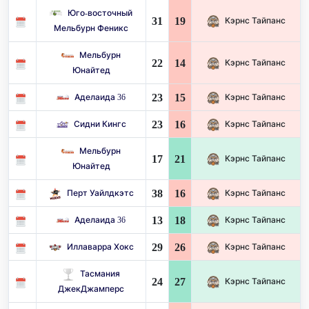
Юго-восточный
31
19
Кэрнс Тайпанс
Мельбурн Феникс
Мельбурн
22
14
Кэрнс Тайпанс
Юнайтед
23
15
Аделаида 36
Кэрнс Тайпанс
23
16
Сидни Кингс
Кэрнс Тайпанс
Мельбурн
17
21
Кэрнс Тайпанс
Юнайтед
38
16
Перт Уайлдкэтс
Кэрнс Тайпанс
13
18
Аделаида 36
Кэрнс Тайпанс
29
26
Иллаварра Хокс
Кэрнс Тайпанс
Тасмания
24
27
Кэрнс Тайпанс
ДжекДжамперс