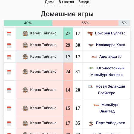
Дома
В гостях
Везде
Домашние игры
40%
55%
5%
27
17
Кэрнс Тайпанс
Брисбен Буллетс
29
30
Кэрнс Тайпанс
Иллаварра Хокс
17
17
Кэрнс Тайпанс
Аделаида 36
Юго-восточный
24
31
Кэрнс Тайпанс
Мельбурн Феникс
Новая Зеландия
14
20
Кэрнс Тайпанс
Брейкерс
Мельбурн
15
17
Кэрнс Тайпанс
Юнайтед
17
35
Кэрнс Тайпанс
Перт Уайлдкэтс