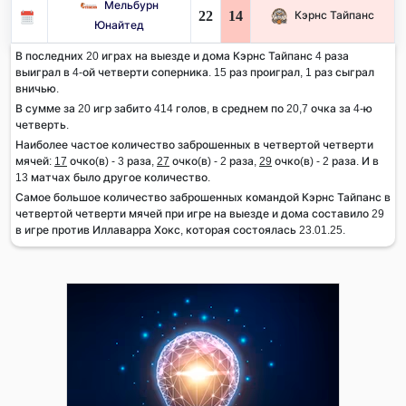
Мельбурн
22
14
Кэрнс Тайпанс
Юнайтед
В последних 20 играх на выезде и дома Кэрнс Тайпанс 4 раза
выиграл в 4-ой четверти соперника. 15 раз проиграл, 1 раз сыграл
вничью.
В сумме за 20 игр забито 414 голов, в среднем по 20,7 очка за 4-ю
четверть.
Наиболее частое количество заброшенных в четвертой четверти
мячей:
17
очко(в) - 3 раза,
27
очко(в) - 2 раза,
29
очко(в) - 2 раза. И в
13 матчах было другое количество.
Самое большое количество заброшенных командой Кэрнс Тайпанс в
четвертой четверти мячей при игре на выезде и дома составило 29
в игре против Иллаварра Хокс, которая состоялась 23.01.25.