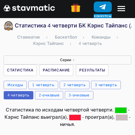
КОНКУРСЫ
Статистика 4 четверти БК Кэрнс Тайпанс (
Ставматик
›
Баскетбол
›
Команды
›
Кэрнс Тайпанс
›
4 четверть
Серии
▼
СТАТИСТИКА
РАСПИСАНИЕ
РЕЗУЛЬТАТЫ
Исходы
1 четверть
2 четверть
3 четверть
4 четверть
2-очковые
3-очковые
Статистика по исходам четвертой четверти.
-
Кэрнс Тайпанс выиграл(а),
- проиграл(а),
-
ничья.