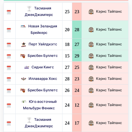
Тасмания
25
23
Кэрнс Тайпанс
ДжекДжамперс
Новая Зеландия
20
28
Кэрнс Тайпанс
Брейкерс
18
27
Перт Уайлдкэтс
Кэрнс Тайпанс
15
29
Брисбен Буллетс
Кэрнс Тайпанс
27
25
Сидни Кингс
Кэрнс Тайпанс
28
23
Иллаварра Хокс
Кэрнс Тайпанс
26
24
Брисбен Буллетс
Кэрнс Тайпанс
Юго-восточный
24
12
Кэрнс Тайпанс
Мельбурн Феникс
Тасмания
24
17
Кэрнс Тайпанс
ДжекДжамперс