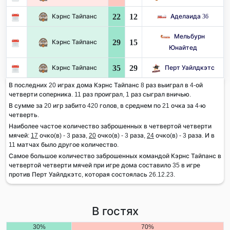
22
12
Кэрнс Тайпанс
Аделаида 36
Мельбурн
29
15
Кэрнс Тайпанс
Юнайтед
35
29
Кэрнс Тайпанс
Перт Уайлдкэтс
В последних 20 играх дома Кэрнс Тайпанс 8 раз выиграл в 4-ой
четверти соперника. 11 раз проиграл, 1 раз сыграл вничью.
В сумме за 20 игр забито 420 голов, в среднем по 21 очка за 4-ю
четверть.
Наиболее частое количество заброшенных в четвертой четверти
мячей:
17
очко(в) - 3 раза,
20
очко(в) - 3 раза,
24
очко(в) - 3 раза. И в
11 матчах было другое количество.
Самое большое количество заброшенных командой Кэрнс Тайпанс в
четвертой четверти мячей при игре дома составило 35 в игре
против Перт Уайлдкэтс, которая состоялась 26.12.23.
В гостях
30%
70%