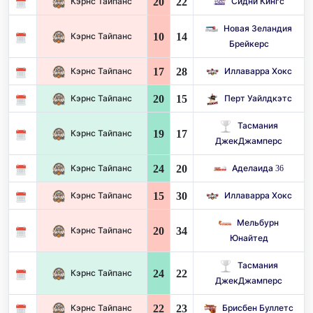
20
22
Кэрнс Тайпанс
Сидни Кингс
Новая Зеландия
10
14
Кэрнс Тайпанс
Брейкерс
17
28
Кэрнс Тайпанс
Иллаварра Хокс
20
15
Кэрнс Тайпанс
Перт Уайлдкэтс
Тасмания
19
17
Кэрнс Тайпанс
ДжекДжамперс
24
20
Кэрнс Тайпанс
Аделаида 36
15
30
Кэрнс Тайпанс
Иллаварра Хокс
Мельбурн
20
34
Кэрнс Тайпанс
Юнайтед
Тасмания
24
22
Кэрнс Тайпанс
ДжекДжамперс
22
23
Кэрнс Тайпанс
Брисбен Буллетс