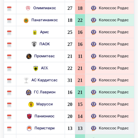
27
18
Олимпиакос
Колоссос Родес
18
22
Панатинаикос
Колоссос Родес
25
16
Арис
Колоссос Родес
27
16
ПАОК
Колоссос Родес
21
11
Промитеас
Колоссос Родес
22
21
AEK
Колоссос Родес
31
21
АС Кардитсас
Колоссос Родес
16
21
ГС Лаврион
Колоссос Родес
20
15
Марусси
Колоссос Родес
20
14
Паниониос
Колоссос Родес
13
13
Перистери
Колоссос Родес