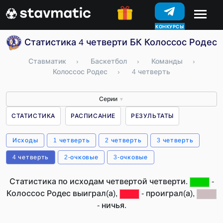
КОНКУРСЫ
Статистика 4 четверти БК Колоссос Родес 
Ставматик
›
Баскетбол
›
Команды
›
Колоссос Родес
›
4 четверть
Серии
▼
СТАТИСТИКА
РАСПИСАНИЕ
РЕЗУЛЬТАТЫ
Исходы
1 четверть
2 четверть
3 четверть
4 четверть
2-очковые
3-очковые
Статистика по исходам четвертой четверти.
-
Колоссос Родес выиграл(а),
- проиграл(а),
- ничья.