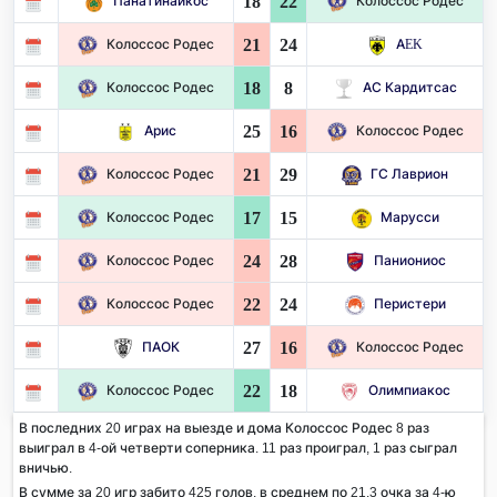
18
22
Панатинаикос
Колоссос Родес
21
24
Колоссос Родес
AEK
18
8
Колоссос Родес
АС Кардитсас
25
16
Арис
Колоссос Родес
21
29
Колоссос Родес
ГС Лаврион
17
15
Колоссос Родес
Марусси
24
28
Колоссос Родес
Паниониос
22
24
Колоссос Родес
Перистери
27
16
ПАОК
Колоссос Родес
22
18
Колоссос Родес
Олимпиакос
В последних 20 играх на выезде и дома Колоссос Родес 8 раз
выиграл в 4-ой четверти соперника. 11 раз проиграл, 1 раз сыграл
вничью.
В сумме за 20 игр забито 425 голов, в среднем по 21,3 очка за 4-ю