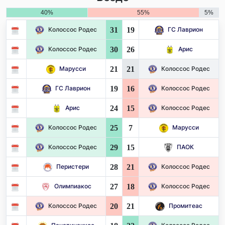
40%
55%
5%
31
19
Колоссос Родес
ГС Лаврион
30
26
Колоссос Родес
Арис
21
21
Марусси
Колоссос Родес
19
16
ГС Лаврион
Колоссос Родес
24
15
Арис
Колоссос Родес
25
7
Колоссос Родес
Марусси
29
15
Колоссос Родес
ПАОК
28
21
Перистери
Колоссос Родес
27
18
Олимпиакос
Колоссос Родес
20
21
Колоссос Родес
Промитеас