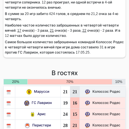
четверти соперника. 12 раз проиграл, ни одной встречи в 4-ой
четверти не окончилось вничью.
В сумме за 20 игр забито 424 голов, в среднем по 21,2 очка за 4-ю
четверть.
Наиболее частое количество заброшенных в четвертой четверти
мячей:
17
очко(в) - 3 раза,
21
очко(в) - 3 раза,
22
очко(в) - 2 раза. И в
12 матчах было другое количество.
Самое большое количество заброшенных командой Колоссос Родес
в четвертой четверти мячей при игре дома составило 31 в игре
против ГС Лаврион, которая состоялась 17.05.25.
В гостях
20%
70%
10%
21
21
Марусси
Колоссос Родес
19
16
ГС Лаврион
Колоссос Родес
24
15
Арис
Колоссос Родес
28
21
Перистери
Колоссос Родес