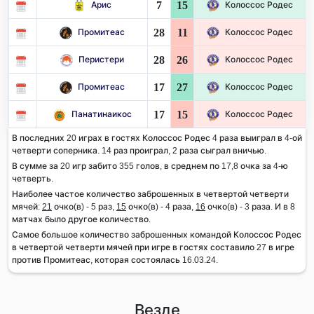
7
15
Арис
Колоссос Родес
28
11
Промитеас
Колоссос Родес
28
26
Перистери
Колоссос Родес
17
27
Промитеас
Колоссос Родес
17
15
Панатинаикос
Колоссос Родес
В последних 20 играх в гостях Колоссос Родес 4 раза выиграл в 4-ой
четверти соперника. 14 раз проиграл, 2 раза сыграл вничью.
В сумме за 20 игр забито 355 голов, в среднем по 17,8 очка за 4-ю
четверть.
Наиболее частое количество заброшенных в четвертой четверти
мячей:
21
очко(в) - 5 раз,
15
очко(в) - 4 раза,
16
очко(в) - 3 раза. И в 8
матчах было другое количество.
Самое большое количество заброшенных командой Колоссос Родес
в четвертой четверти мячей при игре в гостях составило 27 в игре
против Промитеас, которая состоялась 16.03.24.
Везде