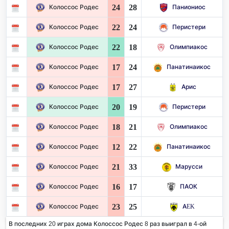
24
28
Колоссос Родес
Паниониос
22
24
Колоссос Родес
Перистери
22
18
Колоссос Родес
Олимпиакос
17
24
Колоссос Родес
Панатинаикос
17
27
Колоссос Родес
Арис
20
19
Колоссос Родес
Перистери
18
21
Колоссос Родес
Олимпиакос
12
22
Колоссос Родес
Панатинаикос
21
33
Колоссос Родес
Марусси
16
17
Колоссос Родес
ПАОК
23
25
Колоссос Родес
AEK
В последних 20 играх дома Колоссос Родес 8 раз выиграл в 4-ой